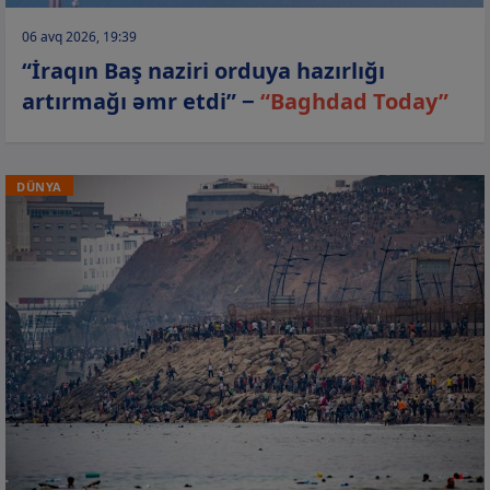
06 avq 2026, 19:39
“İraqın Baş naziri orduya hazırlığı
artırmağı əmr etdi” −
“Baghdad Today”
DÜNYA