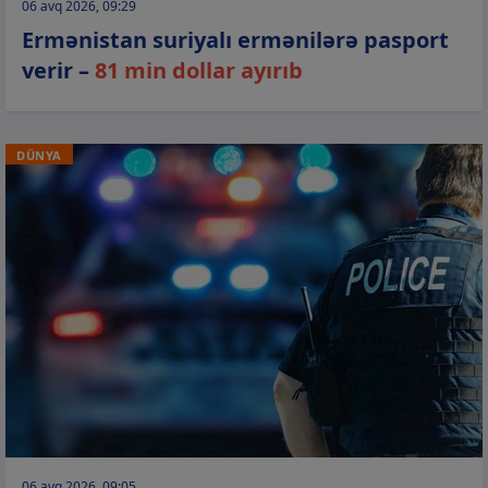
06 avq 2026, 09:29
Ermənistan suriyalı ermənilərə pasport
verir –
81 min dollar ayırıb
DÜNYA
06 avq 2026, 09:05