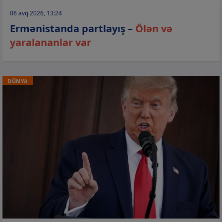
06 avq 2026, 13:24
Ermənistanda partlayış –
Ölən və
yaralananlar var
DÜNYA