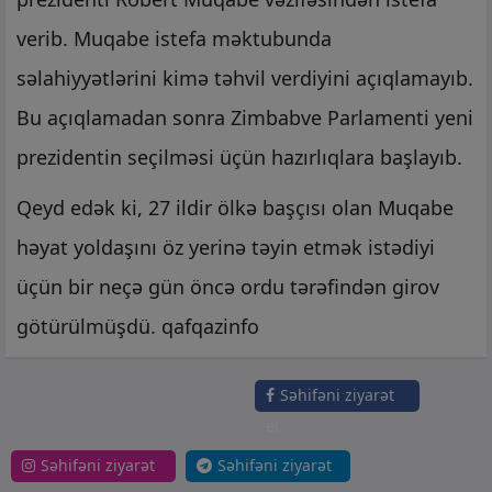
verib. Muqabe istefa məktubunda
səlahiyyətlərini kimə təhvil verdiyini açıqlamayıb.
Bu açıqlamadan sonra Zimbabve Parlamenti yeni
prezidentin seçilməsi üçün hazırlıqlara başlayıb.
Qeyd edək ki, 27 ildir ölkə başçısı olan Muqabe
həyat yoldaşını öz yerinə təyin etmək istədiyi
üçün bir neçə gün öncə ordu tərəfindən girov
götürülmüşdü. qafqazinfo
Səhifəni ziyarət
et
Səhifəni ziyarət
Səhifəni ziyarət