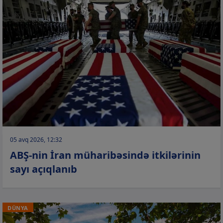
05 avq 2026, 12:32
ABŞ-nin İran müharibəsində itkilərinin
sayı açıqlanıb
DÜNYA