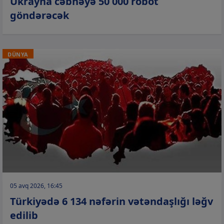
Ukrayna cəbhəyə 50 000 robot
göndərəcək
DÜNYA
05 avq 2026, 16:45
Türkiyədə 6 134 nəfərin vətəndaşlığı ləğv
edilib