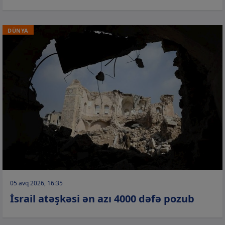
DÜNYA
05 avq 2026, 16:35
İsrail atəşkəsi ən azı 4000 dəfə pozub