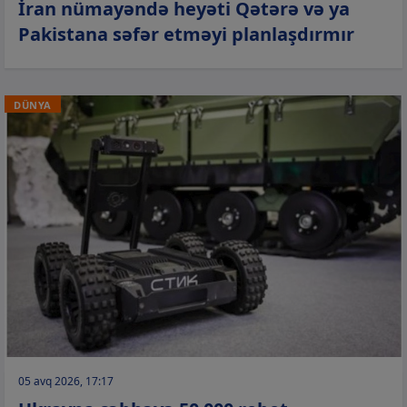
İran nümayəndə heyəti Qətərə və ya
Pakistana səfər etməyi planlaşdırmır
DÜNYA
05 avq 2026, 17:17