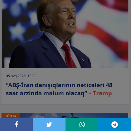
05 avq 2026, 10:23
“ABŞ-İran danışıqlarının nəticələri 48
saat ərzində məlum olacaq” –
Tramp
DÜNYA