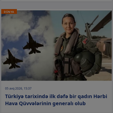
DÜNYA
05 avq 2026, 15:37
Türkiyə tarixində ilk dəfə bir qadın Hərbi
Hava Qüvvələrinin generalı olub