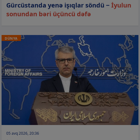
Gürcüstanda yenə işıqlar söndü −
İyulun
sonundan bəri üçüncü dəfə
DÜNYA
05 avq 2026, 20:36