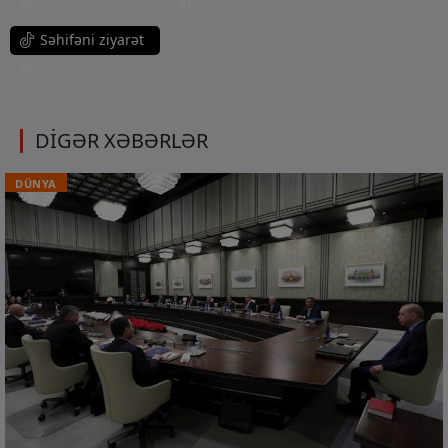
et
et
Səhifəni ziyarət
et
DİGƏR XƏBƏRLƏR
DÜNYA