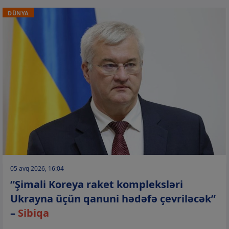
DÜNYA
05 avq 2026, 16:04
“Şimali Koreya raket kompleksləri
Ukrayna üçün qanuni hədəfə çevriləcək”
–
Sibiqa