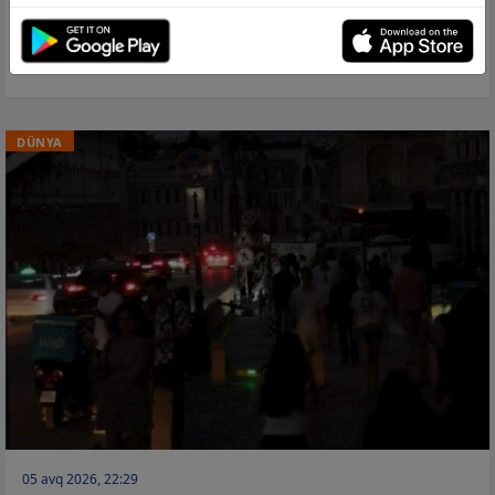
Rusiya daha aşağı ekoloji sinif benzinin
idxalına və satışına icazə verdi
DÜNYA
05 avq 2026, 22:29