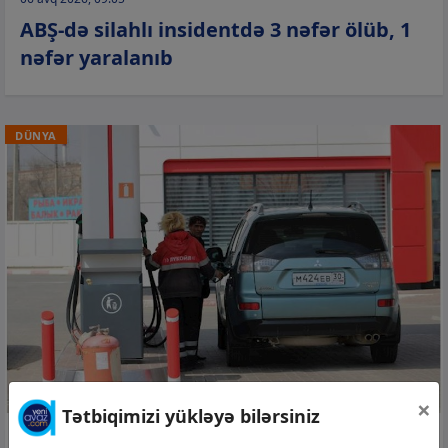
ABŞ-də silahlı insidentdə 3 nəfər ölüb, 1
nəfər yaralanıb
DÜNYA
×
Tətbiqimizi yükləyə bilərsiniz
05 avq 2026, 23:03