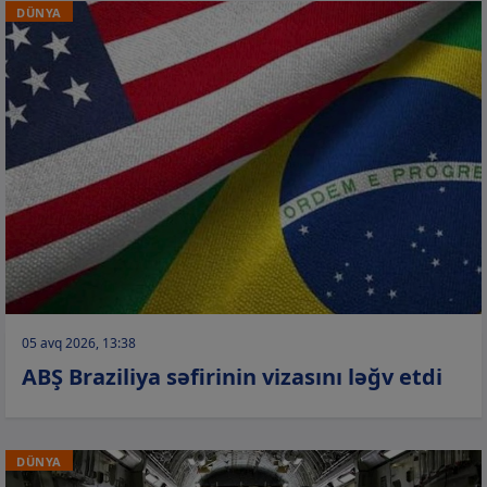
DÜNYA
05 avq 2026, 13:38
ABŞ Braziliya səfirinin vizasını ləğv etdi
DÜNYA