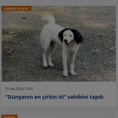
QƏRİBƏ DÜNYA
05 avq 2026, 15:02
“Dünyanın ən çirkin iti” sahibini tapdı
DÜNYA