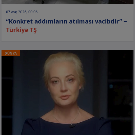
07 avq 2026, 00:06
“Konkret addımların atılması vacibdir” −
Türkiyə TŞ
DÜNYA