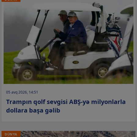
05 avq 2026, 14:51
Trampın qolf sevgisi ABŞ-yə milyonlarla
dollara başa gəlib
DÜNYA