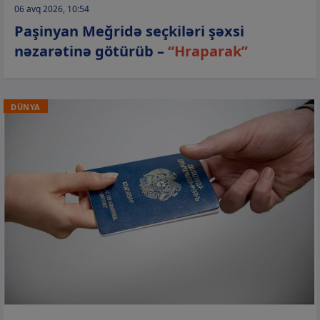
06 avq 2026, 10:54
Paşinyan Meğridə seçkiləri şəxsi
nəzarətinə götürüb –
“Hraparak”
DÜNYA