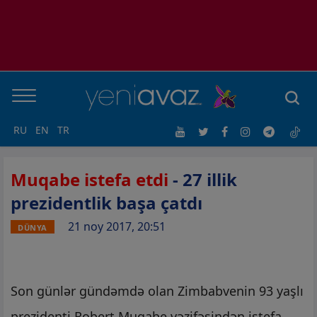
RU
EN
TR
Muqabe istefa etdi
- 27 illik
prezidentlik başa çatdı
21 noy 2017, 20:51
DÜNYA
Son günlər gündəmdə olan Zimbabvenin 93 yaşlı
prezidenti Robert Muqabe vəzifəsindən istefa