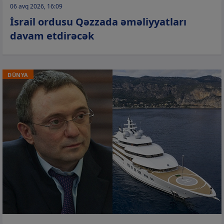
06 avq 2026, 16:09
İsrail ordusu Qəzzada əməliyyatları
davam etdirəcək
DÜNYA