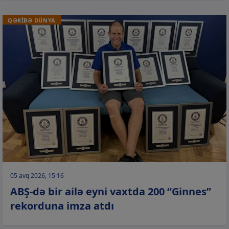
QƏRİBƏ DÜNYA
05 avq 2026, 15:16
ABŞ-də bir ailə eyni vaxtda 200 “Ginnes”
rekorduna imza atdı