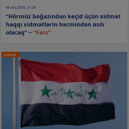
06 avq 2026, 21:26
“Hörmüz boğazından keçid üçün xidmət
haqqı xidmətlərin həcmindən asılı
olacaq” −
“Fars”
DÜNYA