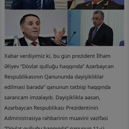
Xəbər verdiyimiz ki, bu gün prezident İlham
Əliyev “Dövlət qulluğu haqqında” Azərbaycan
Respublikasının Qanununda dəyişikliklər
edilməsi barədə” qanunun tətbiqi haqqında
sərəncam imzalayıb. Dəyişikliklə əasən,
Azərbaycan Respublikası Prezidentinin
Administrasiya rəhbərinin müavini vəzifəsi
“Dövlət qulluğu haqqında” qanunun 11-ci