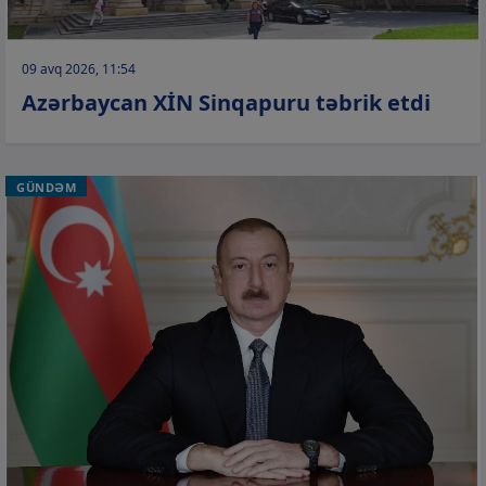
09 avq 2026, 11:54
Azərbaycan XİN Sinqapuru təbrik etdi
GÜNDƏM