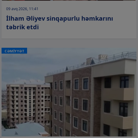
09 avq 2026, 11:41
İlham Əliyev sinqapurlu həmkarını
təbrik etdi
CƏMİYYƏT