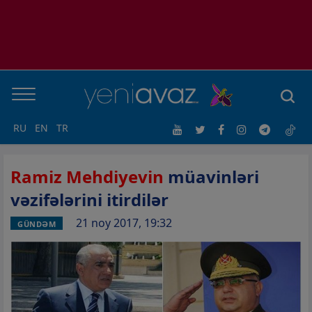
RU
EN
TR
Ramiz Mehdiyevin
müavinləri
vəzifələrini itirdilər
21 noy 2017, 19:32
GÜNDƏM