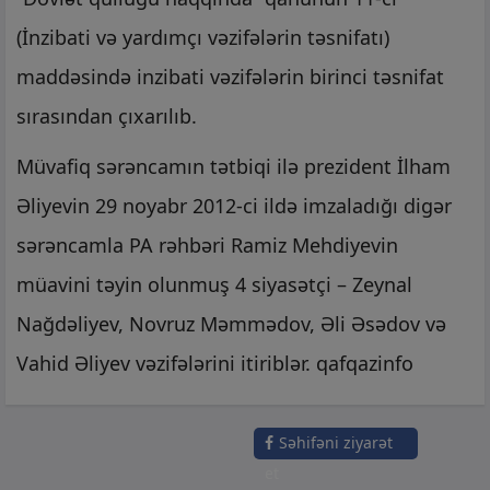
(İnzibati və yardımçı vəzifələrin təsnifatı)
maddəsində inzibati vəzifələrin birinci təsnifat
sırasından çıxarılıb.
Müvafiq sərəncamın tətbiqi ilə prezident İlham
Əliyevin 29 noyabr 2012-ci ildə imzaladığı digər
sərəncamla PA rəhbəri Ramiz Mehdiyevin
müavini təyin olunmuş 4 siyasətçi – Zeynal
Nağdəliyev, Novruz Məmmədov, Əli Əsədov və
Vahid Əliyev vəzifələrini itiriblər. qafqazinfo
Səhifəni ziyarət
et