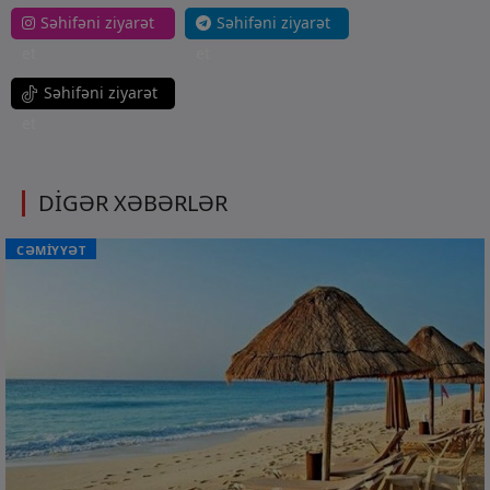
Səhifəni ziyarət
Səhifəni ziyarət
et
et
Səhifəni ziyarət
et
DİGƏR XƏBƏRLƏR
CƏMİYYƏT