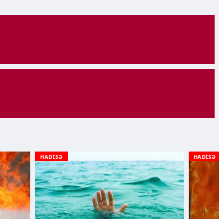
HADİSƏ
HADİSƏ