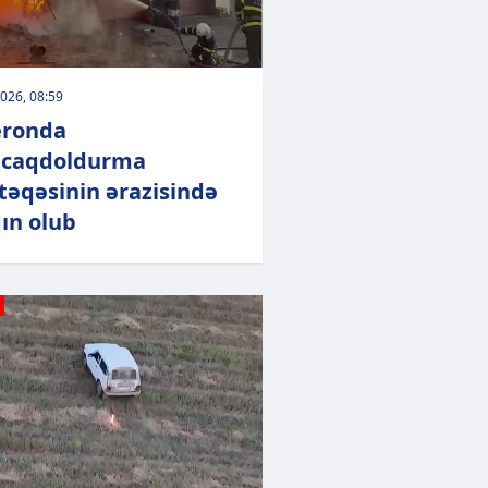
026, 08:59
eronda
acaqdoldurma
əqəsinin ərazisində
ın olub