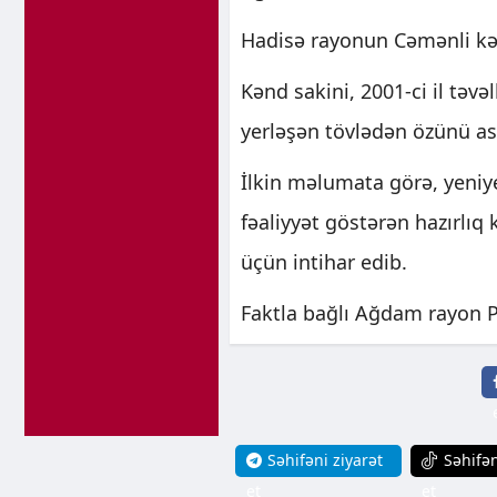
Hadisə rayonun Cəmənli kə
Kənd sakini, 2001-ci il təv
yerləşən tövlədən özünü as
İlkin məlumata görə, yeni
fəaliyyət göstərən hazırlıq
üçün intihar edib.
Faktla bağlı Ağdam rayon P
Səhifəni ziyarət
Səhifən
et
et