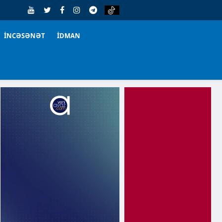
İNCƏSƏNƏT
İDMAN