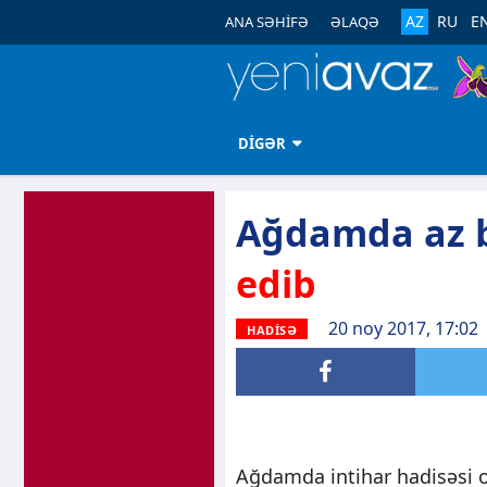
AZ
RU
E
ANA SƏHİFƏ
ƏLAQƏ
DİGƏR
Ağdamda az b
edib
20 noy 2017, 17:02
HADİSƏ
Ağdamda intihar hadisəsi o