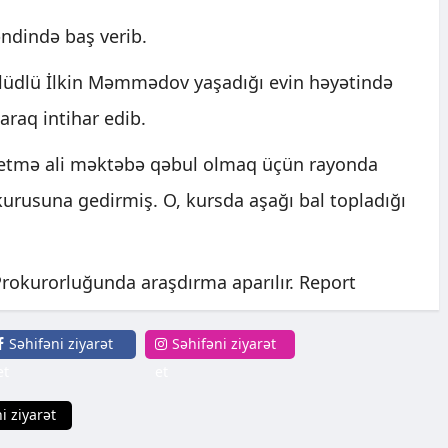
ndində baş verib.
əllüdlü İlkin Məmmədov yaşadığı evin həyətində
araq intihar edib.
yetmə ali məktəbə qəbul olmaq üçün rayonda
 kurusuna gedirmiş. O, kursda aşağı bal topladığı
rokurorluğunda araşdırma aparılır. Report
Səhifəni ziyarət
Səhifəni ziyarət
et
et
i ziyarət