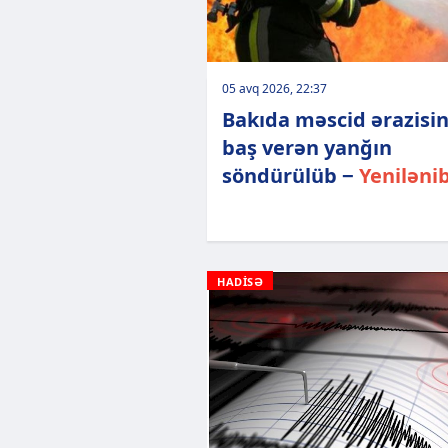
05 avq 2026, 22:37
Bakıda məscid ərazisi
baş verən yanğın
söndürülüb −
Yeniləni
HADİSƏ