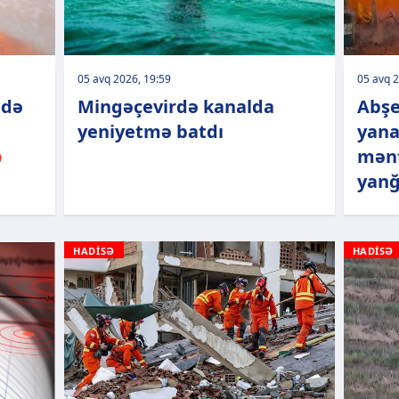
05 avq 2026, 19:59
05 avq 2
ndə
Mingəçevirdə kanalda
Abş
yeniyetmə batdı
yan
b
mənt
yanğ
HADİSƏ
HADİSƏ