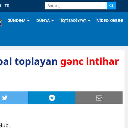
N
TR
GÜNDƏM
DÜNYA
İQTİSADİYYAT
VİDEO XƏBƏR
al toplayan
gənc intihar
lub.