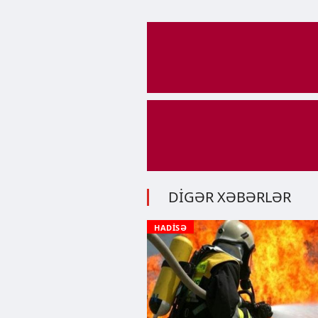
DİGƏR XƏBƏRLƏR
HADİSƏ