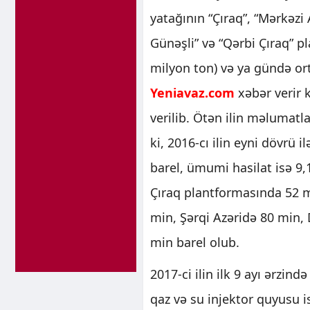
yatağının “Çıraq”, “Mərkəzi A
Günəşli” və “Qərbi Çıraq” p
milyon ton) və ya gündə ort
Yeniavaz.com
xəbər verir 
verilib. Ötən ilin məlumatl
ki, 2016-cı ilin eyni dövrü
barel, ümumi hasilat isə 9,
Çıraq plantformasında 52 m
min, Şərqi Azəridə 80 min,
min barel olub.
2017-ci ilin ilk 9 ayı ərzi
qaz və su injektor quyusu i