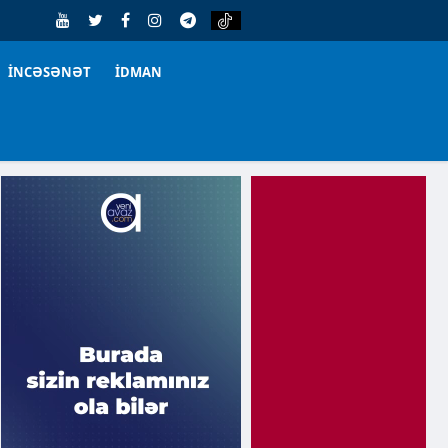
İNCƏSƏNƏT
İDMAN