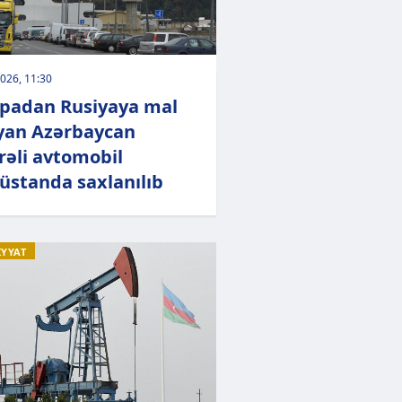
026, 11:30
padan Rusiyaya mal
yan Azərbaycan
əli avtomobil
üstanda saxlanılıb
İYYAT