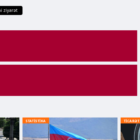
i ziyarət
STATİSTİKA
TİCARƏT