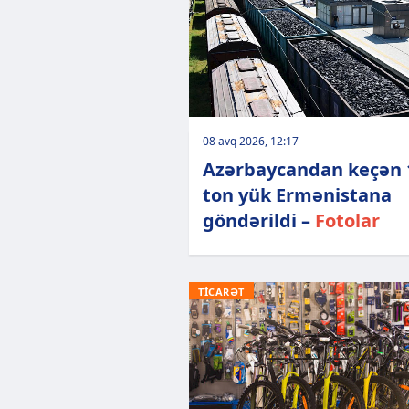
08 avq 2026, 12:17
Azərbaycandan keçən 
ton yük Ermənistana
göndərildi –
Fotolar
TİCARƏT