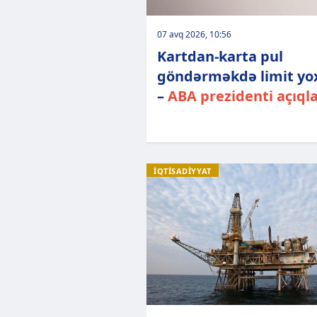
07 avq 2026, 10:56
Kartdan-karta pul
göndərməkdə limit yo
–
ABA prezidenti açıql
İQTİSADİYYAT