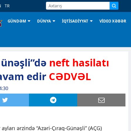
N
TR
GÜNDƏM
DÜNYA
İQTİSADİYYAT
VİDEO XƏBƏR
Günəşli”də
neft hasilatı
vam edir
CƏDVƏL
4:30
 ayları ərzində “Azəri-Çıraq-Günəşli” (AÇG)