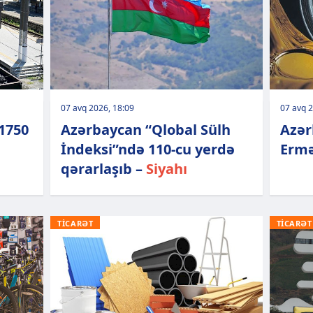
07 avq 2026, 18:09
07 avq 2
1750
Azərbaycan “Qlobal Sülh
Azər
İndeksi”ndə 110-cu yerdə
Ermə
qərarlaşıb –
Siyahı
TİCARƏT
TİCARƏT