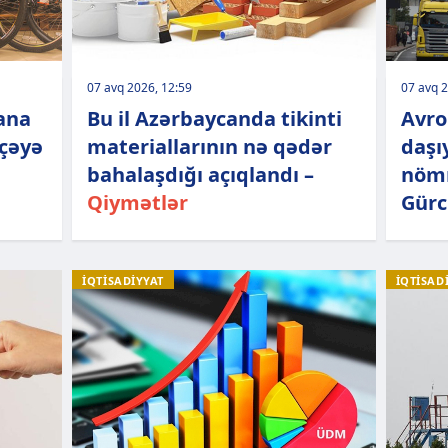
07 avq 2026, 12:59
07 avq 2
ana
Bu il Azərbaycanda tikinti
Avro
eçəyə
materiallarının nə qədər
daşı
bahalaşdığı açıqlandı –
nömr
Qiymətlər
Gürc
İQTİSADİYYAT
İQTİSAD