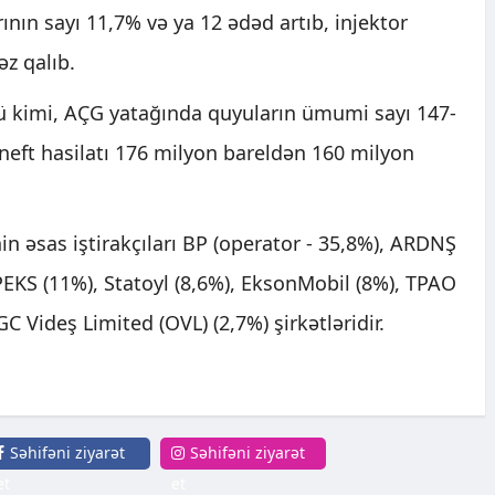
nın sayı 11,7% və ya 12 ədəd artıb, injektor
əz qalıb.
kimi, AÇG yatağında quyuların ümumi sayı 147-
neft hasilatı 176 milyon bareldən 160 milyon
nin əsas iştirakçıları BP (operator - 35,8%), ARDNŞ
PEKS (11%), Statoyl (8,6%), EksonMobil (8%), TPAO
C Videş Limited (OVL) (2,7%) şirkətləridir.
Səhifəni ziyarət
Səhifəni ziyarət
et
et