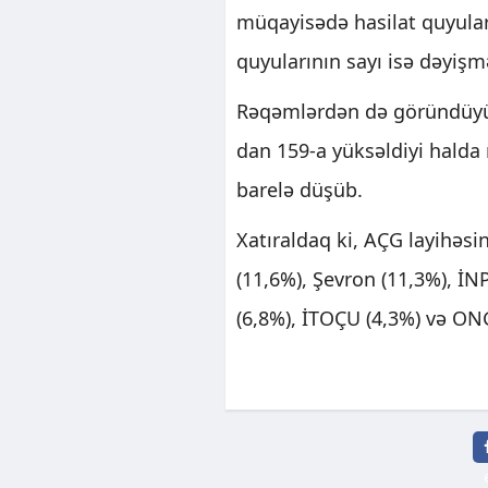
müqayisədə hasilat quyuları
quyularının sayı isə dəyişm
Rəqəmlərdən də göründüyü 
dan 159-a yüksəldiyi halda 
barelə düşüb.
Xatıraldaq ki, AÇG layihəsi
(11,6%), Şevron (11,3%), İN
(6,8%), İTOÇU (4,3%) və ONG