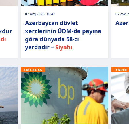
07 avq 2026, 10:42
07 avq 2
Azərbaycan dövlət
Azər
xdur
xərclərinin ÜDM-də payına
adı
görə dünyada 58-ci
yerdədir –
Siyahı
STATİSTİKA
TENDER