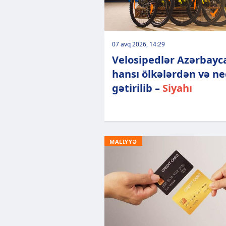
07 avq 2026, 14:29
Velosipedlər Azərbayc
hansı ölkələrdən və n
gətirilib –
Siyahı
MALİYYƏ