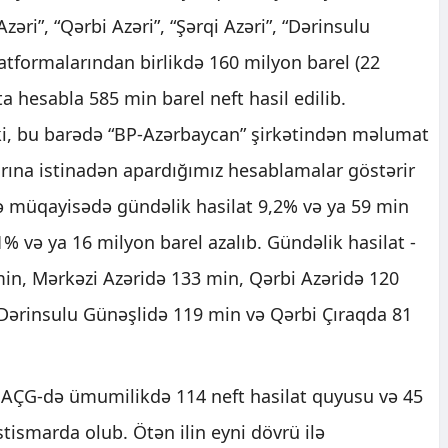
zəri”, “Qərbi Azəri”, “Şərqi Azəri”, “Dərinsulu
latformalarından birlikdə 160 milyon barel (22
a hesabla 585 min barel neft hasil edilib.
ki, bu barədə “BP-Azərbaycan” şirkətindən məlumat
arına istinadən apardığımız hesablamalar göstərir
 ilə müqayisədə gündəlik hasilat 9,2% və ya 59 min
1% və ya 16 milyon barel azalıb. Gündəlik hasilat -
in, Mərkəzi Azəridə 133 min, Qərbi Azəridə 120
 Dərinsulu Günəşlidə 119 min və Qərbi Çıraqda 81
ndə AÇG-də ümumilikdə 114 neft hasilat quyusu və 45
stismarda olub. Ötən ilin eyni dövrü ilə