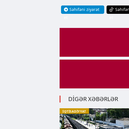
Səhifəni ziyarət
Səhifən
et
et
DİGƏR XƏBƏRLƏR
İQTİSADİYYAT