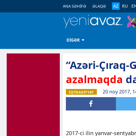
AZ
RU
E
ANA SƏHİFƏ
ƏLAQƏ
DİGƏR
“Azəri-Çıraq-
azalmaqda
da
20 noy 2017, 1
İQTİSADİYYAT
2017-ci ilin yanvar-sentyabr