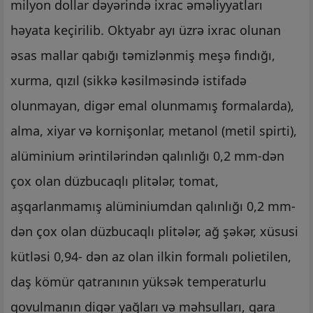
milyon dollar dəyərində ixrac əməliyyatları
həyata keçirilib. Oktyabr ayı üzrə ixrac olunan
əsas mallar qabığı təmizlənmiş meşə fındığı,
xurma, qızıl (sikkə kəsilməsində istifadə
olunmayan, digər emal olunmamış formalarda),
alma, xiyar və kornişonlar, metanol (metil spirti),
alüminium ərintilərindən qalınlığı 0,2 mm-dən
çox olan düzbucaqlı plitələr, tomat,
aşqarlanmamış alüminiumdan qalınlığı 0,2 mm-
dən çox olan düzbucaqlı plitələr, ağ şəkər, xüsusi
kütləsi 0,94- dən az olan ilkin formalı polietilen,
daş kömür qatranının yüksək temperaturlu
qovulmanın digər yağları və məhsulları, qara