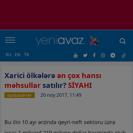
RU
EN
TR
Xarici ölkələrə
ən çox hansı
məhsullar
satılır?
SİYAHI
20 noy 2017, 11:49
İQTİSADİYYAT
Bu ilin 10 ayı ərzində qeyri-neft sektoru üzrə
ixrac 1 milyard 219 milyon dollar həcmində olub