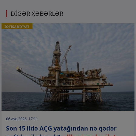
DİGƏR XƏBƏRLƏR
İQTİSADİYYAT
06 avq 2026, 17:11
Son 15 ildə AÇG yatağından nə qədər