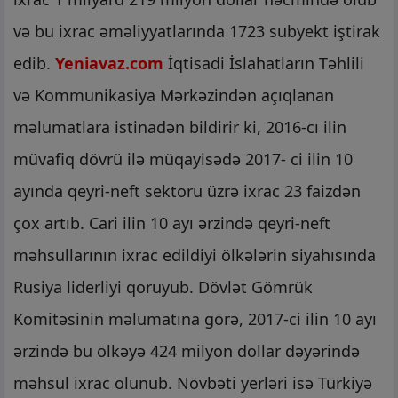
və bu ixrac əməliyyatlarında 1723 subyekt iştirak
edib.
Yeniavaz.com
İqtisadi İslahatların Təhlili
və Kommunikasiya Mərkəzindən açıqlanan
məlumatlara istinadən bildirir ki, 2016-cı ilin
müvafiq dövrü ilə müqayisədə 2017- ci ilin 10
ayında qeyri-neft sektoru üzrə ixrac 23 faizdən
çox artıb. Cari ilin 10 ayı ərzində qeyri-neft
məhsullarının ixrac edildiyi ölkələrin siyahısında
Rusiya liderliyi qoruyub. Dövlət Gömrük
Komitəsinin məlumatına görə, 2017-ci ilin 10 ayı
ərzində bu ölkəyə 424 milyon dollar dəyərində
məhsul ixrac olunub. Növbəti yerləri isə Türkiyə