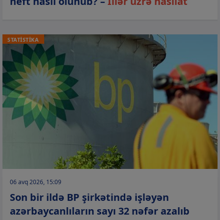
neft hasil olunub? –
İllər üzrə hasilat
STATİSTİKA
06 avq 2026, 15:09
Son bir ildə BP şirkətində işləyən
azərbaycanlıların sayı 32 nəfər azalıb