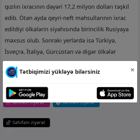
qızılın ixracının dəyəri 17,2 milyon dolları təşkil
edib. Ötən ayda qeyri-neft məhsullarının ixrac
edildiyi ölkələrin siyahısında birincilik Rusiyaya
məxsus olub. Sonrakı yerlərdə isə Türkiyə,
İsveçrə, İtaliya, Gürcüstan və digər ölkələr
qərarlaşıb.
×
Tətbiqimizi yükləyə bilərsiniz
Səhifəni ziyarət
et
Səhifəni ziyarət
Səhifəni ziyarət
et
et
Səhifəni ziyarət
et