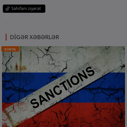
Səhifəni ziyarət
et
DİGƏR XƏBƏRLƏR
DÜNYA