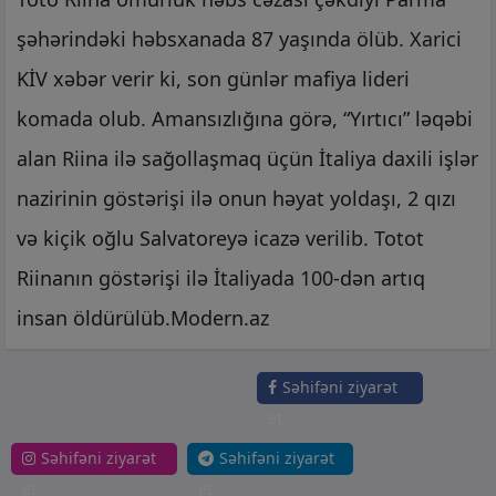
şəhərindəki həbsxanada 87 yaşında ölüb. Xarici
KİV xəbər verir ki, son günlər mafiya lideri
komada olub. Amansızlığına görə, “Yırtıcı” ləqəbi
alan Riina ilə sağollaşmaq üçün İtaliya daxili işlər
nazirinin göstərişi ilə onun həyat yoldaşı, 2 qızı
və kiçik oğlu Salvatoreyə icazə verilib. Totot
Riinanın göstərişi ilə İtaliyada 100-dən artıq
insan öldürülüb.Modern.az
Səhifəni ziyarət
et
Səhifəni ziyarət
Səhifəni ziyarət
et
et