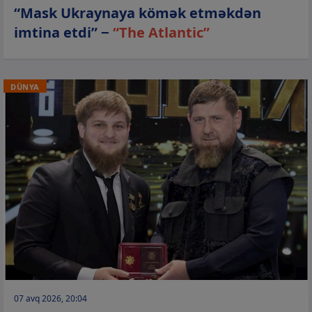
“Mask Ukraynaya kömək etməkdən
imtina etdi” −
“The Atlantic”
DÜNYA
07 avq 2026, 20:04