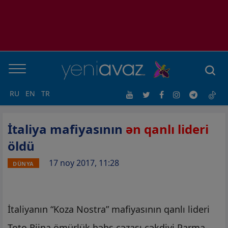
RU
EN
TR
İtaliya mafiyasının
ən qanlı lideri
öldü
17 noy 2017, 11:28
DÜNYA
İtaliyanın “Koza Nostra” mafiyasının qanlı lideri
Toto Riina ömürlük həbs cəzası çəkdiyi Parma