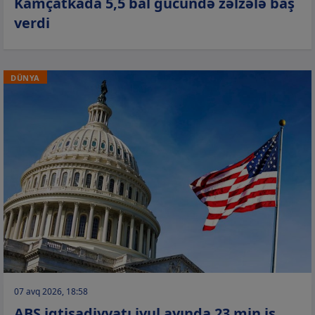
Kamçatkada 5,5 bal gücündə zəlzələ baş
verdi
DÜNYA
07 avq 2026, 18:58
ABŞ iqtisadiyyatı iyul ayında 23 min iş