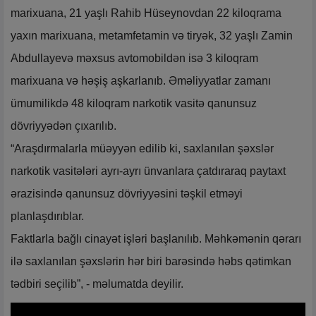
marixuana, 21 yaşlı Rahib Hüseynovdan 22 kiloqrama
yaxın marixuana, metamfetamin və tiryək, 32 yaşlı Zamin
Abdullayevə məxsus avtomobildən isə 3 kiloqram
marixuana və həşiş aşkarlanıb. Əməliyyatlar zamanı
ümumilikdə 48 kiloqram narkotik vasitə qanunsuz
dövriyyədən çıxarılıb.
“Araşdırmalarla müəyyən edilib ki, saxlanılan şəxslər
narkotik vasitələri ayrı-ayrı ünvanlara çatdıraraq paytaxt
ərazisində qanunsuz dövriyyəsini təşkil etməyi
planlaşdırıblar.
Faktlarla bağlı cinayət işləri başlanılıb. Məhkəmənin qərarı
ilə saxlanılan şəxslərin hər biri barəsində həbs qətimkan
tədbiri seçilib”, - məlumatda deyilir.