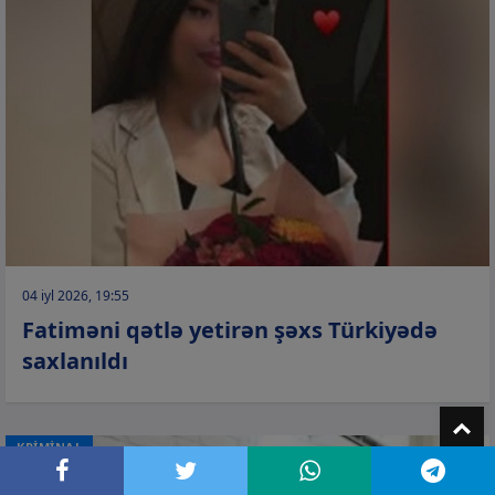
04 iyl 2026, 19:55
Fatiməni qətlə yetirən şəxs Türkiyədə
saxlanıldı
T
KRİMİNAL