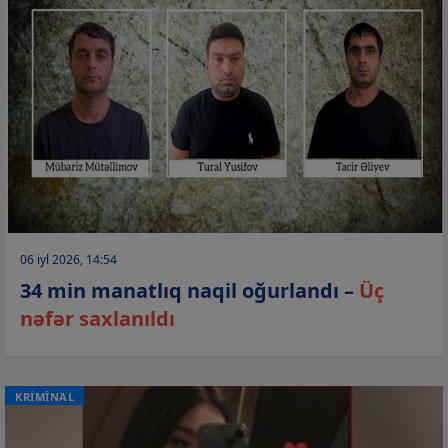
06 iyl 2026, 14:54
34 min manatlıq naqil oğurlandı –
Üç
nəfər saxlanıldı
KRİMİNAL