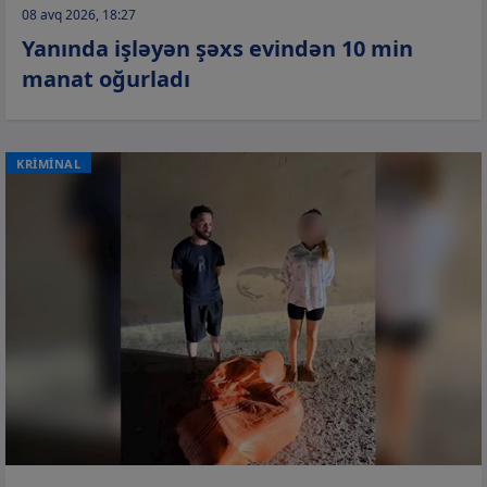
08 avq 2026, 18:27
Yanında işləyən şəxs evindən 10 min
manat oğurladı
KRİMİNAL