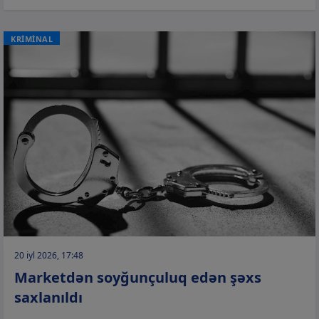
KRİMİNAL
20 iyl 2026, 17:48
Marketdən soyğunçuluq edən şəxs
saxlanıldı