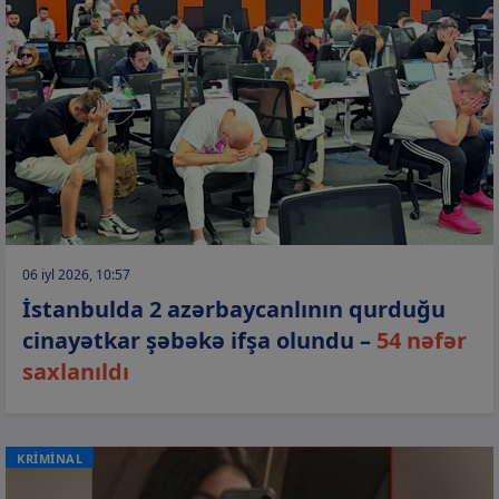
06 iyl 2026, 10:57
İstanbulda 2 azərbaycanlının qurduğu
cinayətkar şəbəkə ifşa olundu –
54 nəfər
saxlanıldı
KRİMİNAL