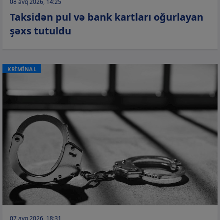
08 avq 2026, 14:25
Taksidən pul və bank kartları oğurlayan
şəxs tutuldu
KRİMİNAL
07 avq 2026, 18:31