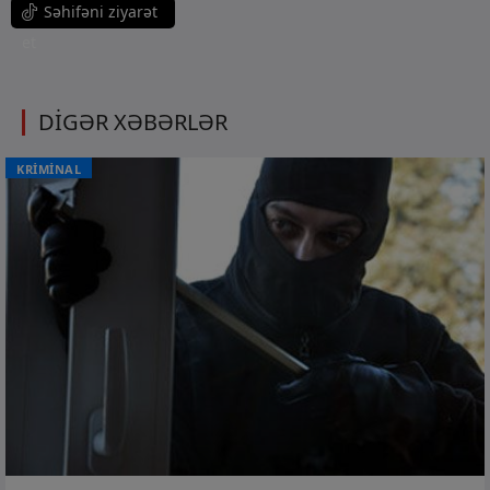
Səhifəni ziyarət
et
DİGƏR XƏBƏRLƏR
KRİMİNAL