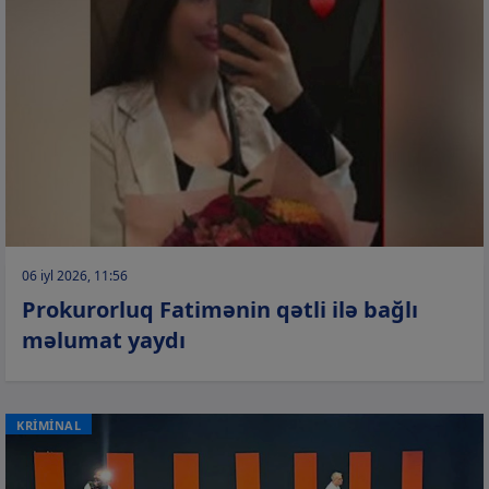
06 iyl 2026, 11:56
Prokurorluq Fatimənin qətli ilə bağlı
məlumat yaydı
KRİMİNAL