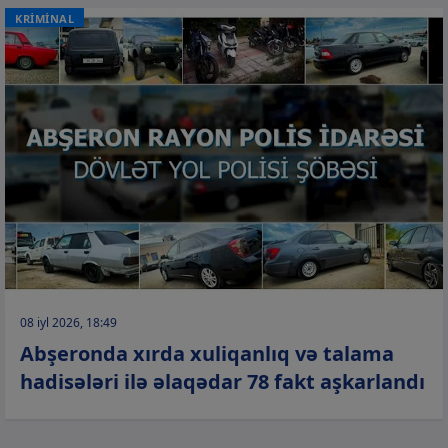
KRİMİNAL
08 iyl 2026, 18:49
Abşeronda xırda xuliqanlıq və talama
hadisələri ilə əlaqədar 78 fakt aşkarlandı