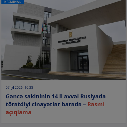
KRİMİNAL
07 iyl 2026, 16:38
Gəncə sakininin 14 il əvvəl Rusiyada
törətdiyi cinayətlər barədə –
Rəsmi
açıqlama