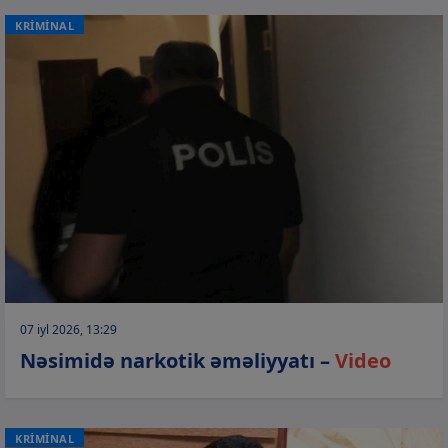
KRİMİNAL
07 iyl 2026, 13:29
Nəsimidə narkotik əməliyyatı –
Video
KRİMİNAL