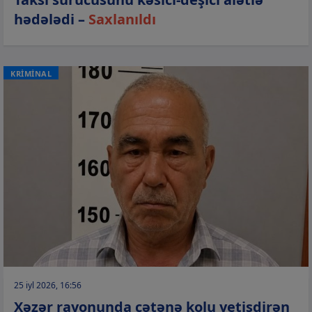
hədələdi –
Saxlanıldı
KRİMİNAL
25 iyl 2026, 16:56
Xəzər rayonunda çətənə kolu yetişdirən