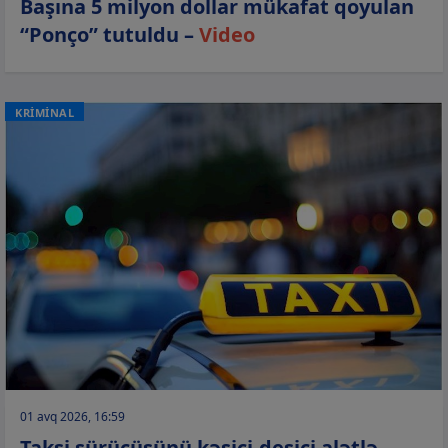
Başına 5 milyon dollar mükafat qoyulan
“Ponço” tutuldu –
Video
KRİMİNAL
01 avq 2026, 16:59
Taksi sürücüsünü kəsici-deşici alətlə