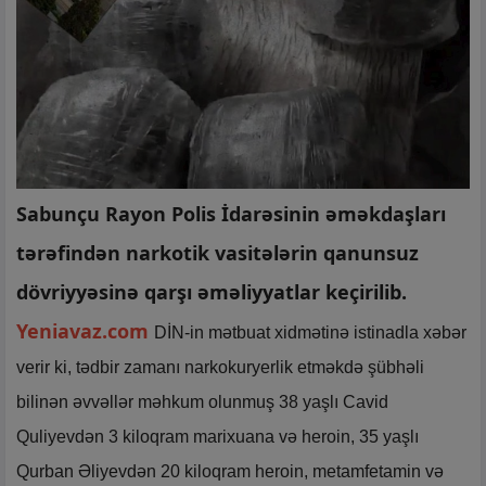
Sabunçu Rayon Polis İdarəsinin əməkdaşları
tərəfindən narkotik vasitələrin qanunsuz
dövriyyəsinə qarşı əməliyyatlar keçirilib.
Yeniavaz.com
DİN-in mətbuat xidmətinə istinadla xəbər
verir ki, tədbir zamanı narkokuryerlik etməkdə şübhəli
bilinən əvvəllər məhkum olunmuş 38 yaşlı Cavid
Quliyevdən 3 kiloqram marixuana və heroin, 35 yaşlı
Qurban Əliyevdən 20 kiloqram heroin, metamfetamin və