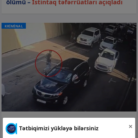
ölümü –
İstintaq təfərrüatları açıqladı
KRİMİNAL
23 iyl 2026, 15:23
×
Tətbiqimizi yükləyə bilərsiniz
Bakıda 200 min manatlıq soyğunçuluq
edənlər tutuldular –
Video