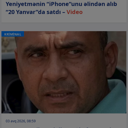
Yeniyetmənin “iPhone”unu əlindən alıb
“20 Yanvar”da satdı –
Video
KRİMİNAL
03 avq 2026, 08:59