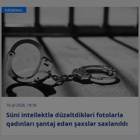
KRİMİNAL
16 iyl 2026, 18:16
Süni intellektlə düzəltdikləri fotolarla
qadınları şantaj edən şəxslər saxlanıldı