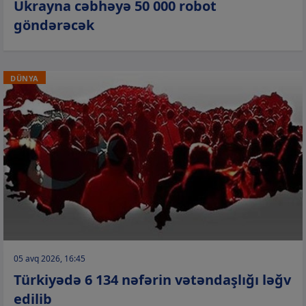
Ukrayna cəbhəyə 50 000 robot
göndərəcək
DÜNYA
05 avq 2026, 16:45
Türkiyədə 6 134 nəfərin vətəndaşlığı ləğv
edilib