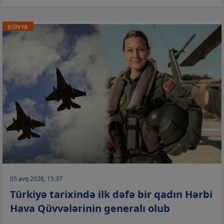
DÜNYA
05 avq 2026, 15:37
Türkiyə tarixində ilk dəfə bir qadın Hərbi
Hava Qüvvələrinin generalı olub