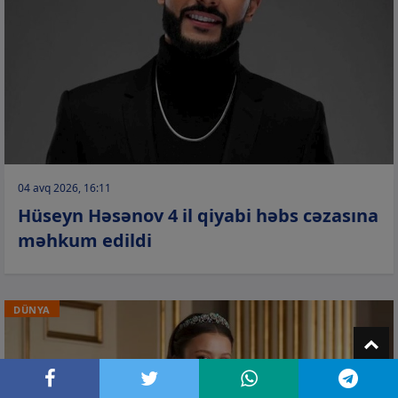
04 avq 2026, 16:11
Hüseyn Həsənov 4 il qiyabi həbs cəzasına
məhkum edildi
DÜNYA
T