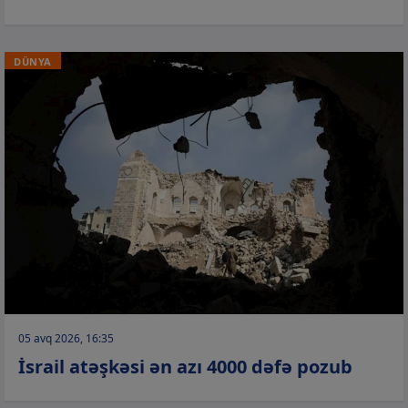
DÜNYA
05 avq 2026, 16:35
İsrail atəşkəsi ən azı 4000 dəfə pozub