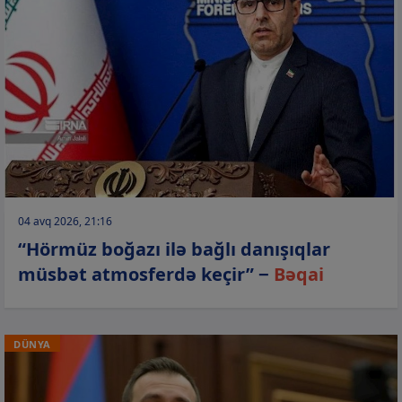
04 avq 2026, 21:16
“Hörmüz boğazı ilə bağlı danışıqlar
müsbət atmosferdə keçir” −
Bəqai
DÜNYA