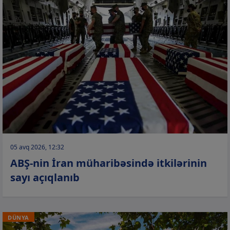
05 avq 2026, 12:32
ABŞ-nin İran müharibəsində itkilərinin
sayı açıqlanıb
DÜNYA