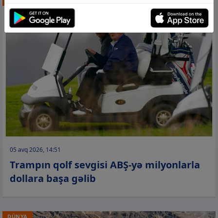
DÜNYA
05 avq 2026, 14:51
Trampın qolf sevgisi ABŞ-yə milyonlarla
dollara başa gəlib
DÜNYA