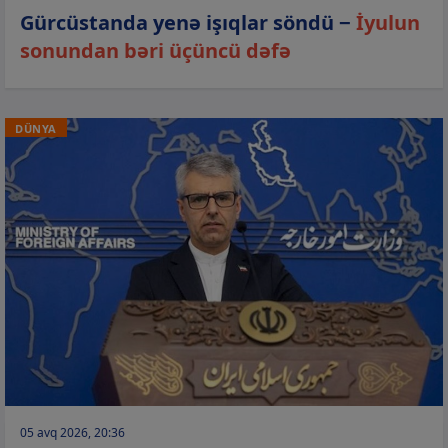
Gürcüstanda yenə işıqlar söndü −
İyulun
sonundan bəri üçüncü dəfə
DÜNYA
05 avq 2026, 20:36