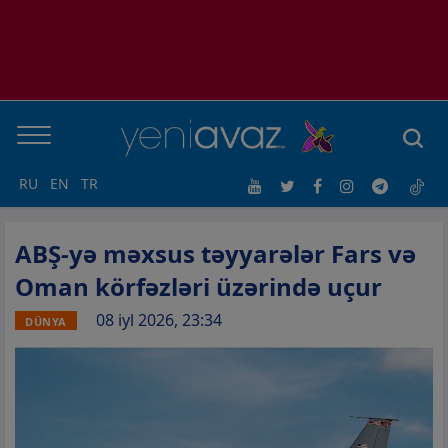
RU
EN
TR
ABŞ-yə məxsus təyyarələr Fars və
Oman körfəzləri üzərində uçur
08 iyl 2026, 23:34
DÜNYA