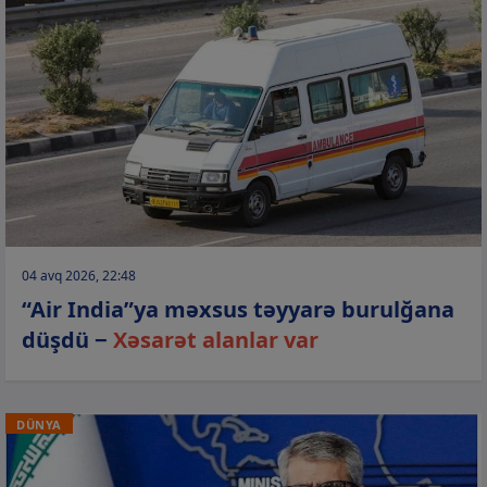
04 avq 2026, 22:48
“Air India”ya məxsus təyyarə burulğana
düşdü −
Xəsarət alanlar var
DÜNYA