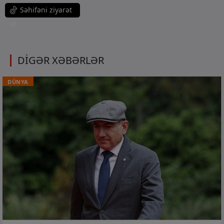
Səhifəni ziyarət
et
DİGƏR XƏBƏRLƏR
DÜNYA