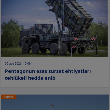
05 avq 2026, 10:09
Pentaqonun əsas sursat ehtiyatları
təhlükəli həddə enib
DÜNYA