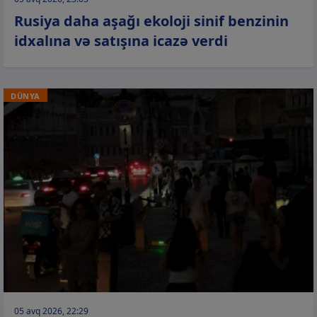
Rusiya daha aşağı ekoloji sinif benzinin
idxalına və satışına icazə verdi
DÜNYA
05 avq 2026, 22:29