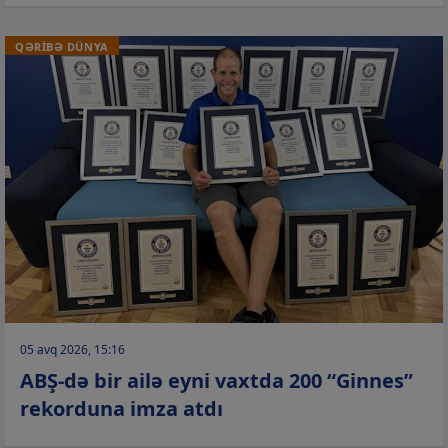
QƏRİBƏ DÜNYA
05 avq 2026, 15:16
ABŞ-də bir ailə eyni vaxtda 200 “Ginnes”
rekorduna imza atdı