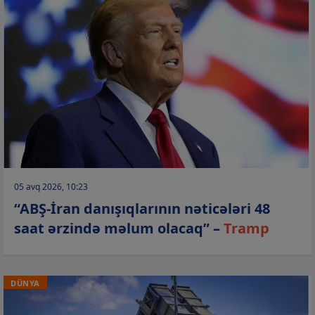
05 avq 2026, 10:23
“ABŞ-İran danışıqlarının nəticələri 48
saat ərzində məlum olacaq” –
Tramp
DÜNYA