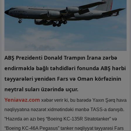
ABŞ Prezidenti Donald Trampın İrana zərbə
endirməklə bağlı təhdidləri fonunda ABŞ hərbi
təyyarələri yenidən Fars və Oman körfəzinin
neytral suları üzərində uçur.
Yeniavaz.com
xəbər verir ki, bu barədə Yaxın Şərq hava
nəqliyyatına nəzarət xidmətindəki mənbə TASS-a danışıb.
“Hazırda ən azı beş “Boeing KC-135R Stratotanker” və
“Boeing KC-46A Pegasus” tanker nəqliyyat təyyarəsi Fars