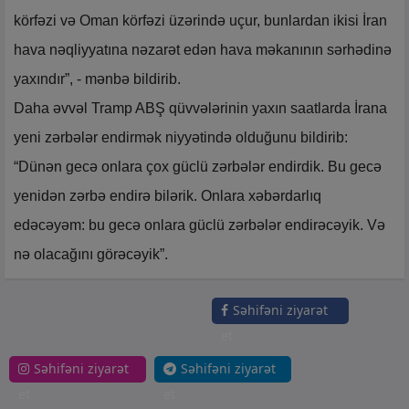
körfəzi və Oman körfəzi üzərində uçur, bunlardan ikisi İran
hava nəqliyyatına nəzarət edən hava məkanının sərhədinə
yaxındır”, - mənbə bildirib.
Daha əvvəl Tramp ABŞ qüvvələrinin yaxın saatlarda İrana
yeni zərbələr endirmək niyyətində olduğunu bildirib:
“Dünən gecə onlara çox güclü zərbələr endirdik. Bu gecə
yenidən zərbə endirə bilərik. Onlara xəbərdarlıq
edəcəyəm: bu gecə onlara güclü zərbələr endirəcəyik. Və
nə olacağını görəcəyik”.
Səhifəni ziyarət
et
Səhifəni ziyarət
Səhifəni ziyarət
et
et