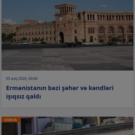
05 avq 2026, 00:06
Ermənistanın bəzi şəhər və kəndləri
işıqsız qaldı
DÜNYA