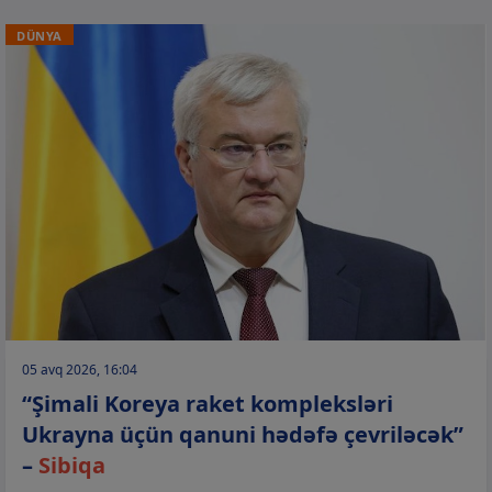
DÜNYA
05 avq 2026, 16:04
“Şimali Koreya raket kompleksləri
Ukrayna üçün qanuni hədəfə çevriləcək”
–
Sibiqa