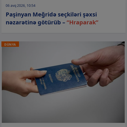
06 avq 2026, 10:54
Paşinyan Meğridə seçkiləri şəxsi
nəzarətinə götürüb –
“Hraparak”
DÜNYA