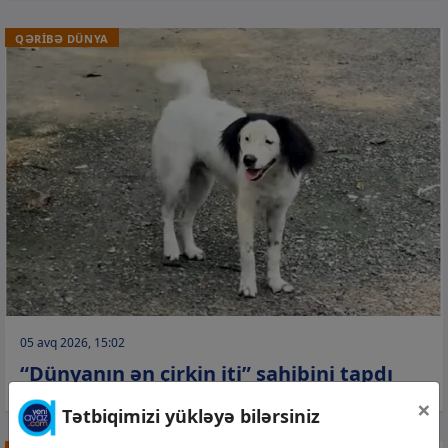
QƏRİBƏ DÜNYA
05 avq 2026, 15:02
“Dünyanın ən çirkin iti” sahibini tapdı
×
Tətbiqimizi yükləyə bilərsiniz