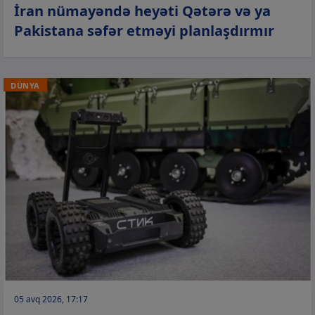
İran nümayəndə heyəti Qətərə və ya
Pakistana səfər etməyi planlaşdırmır
DÜNYA
05 avq 2026, 17:17