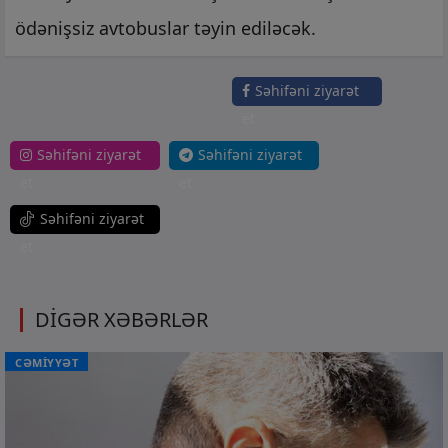
ödənişsiz avtobuslar təyin ediləcək.
Səhifəni ziyarət
et
Səhifəni ziyarət
Səhifəni ziyarət
et
et
Səhifəni ziyarət
et
DİGƏR XƏBƏRLƏR
CƏMİYYƏT