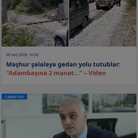
06 avq 2026, 16:26
Məşhur şəlaləyə gedən yolu tutublar:
“Adambaşına 2 manat...” – Video
CƏMİYYƏT