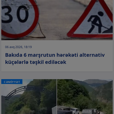
06 avq 2026, 18:19
Bakıda 6 marşrutun hərəkəti alternativ
küçələrlə təşkil ediləcək
CƏMİYYƏT