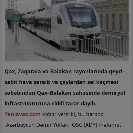
Qax, Zaqatala və Balakən rayonlarında qeyri-
sabit hava şəraiti və çaylardan sel keçməsi
səbəbindən Qax–Balakən sahəsində dəmiryol
infrastrukturuna ciddi zərər dəyib.
Yeniavaz.com
xəbər verir ki, bu barədə
“Azərbaycan Dəmir Yolları” QSC (ADY) məlumat