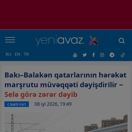
RU
EN
TR
Bakı–Balakən qatarlarının hərəkət
marşrutu müvəqqəti dəyişdirilir −
Selə görə zərər dəyib
08 iyl 2026, 19:49
CƏMİYYƏT