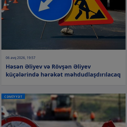
06 avq 2026, 19:57
Həsən Əliyev və Rövşən Əliyev
küçələrində hərəkət məhdudlaşdırılacaq
CƏMİYYƏT