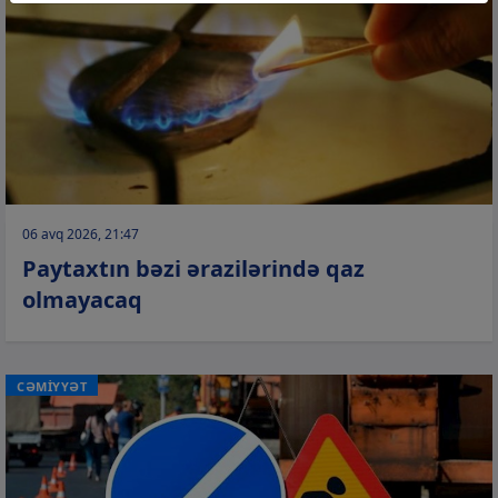
06 avq 2026, 21:47
Paytaxtın bəzi ərazilərində qaz
olmayacaq
CƏMİYYƏT