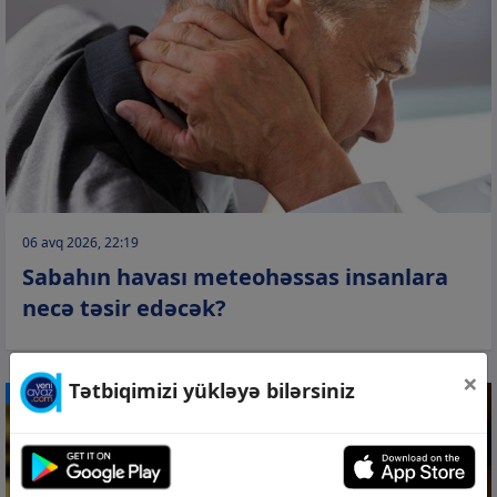
06 avq 2026, 22:19
Sabahın havası meteohəssas insanlara
necə təsir edəcək?
×
Tətbiqimizi yükləyə bilərsiniz
CƏMİYYƏT