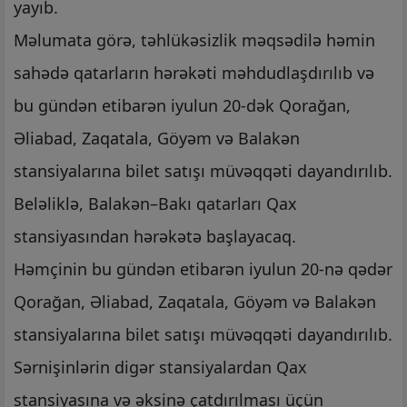
yayıb.
Məlumata görə, təhlükəsizlik məqsədilə həmin
sahədə qatarların hərəkəti məhdudlaşdırılıb və
bu gündən etibarən iyulun 20-dək Qorağan,
Əliabad, Zaqatala, Göyəm və Balakən
stansiyalarına bilet satışı müvəqqəti dayandırılıb.
Beləliklə, Balakən–Bakı qatarları Qax
stansiyasından hərəkətə başlayacaq.
Həmçinin bu gündən etibarən iyulun 20-nə qədər
Qorağan, Əliabad, Zaqatala, Göyəm və Balakən
stansiyalarına bilet satışı müvəqqəti dayandırılıb.
Sərnişinlərin digər stansiyalardan Qax
stansiyasına və əksinə çatdırılması üçün