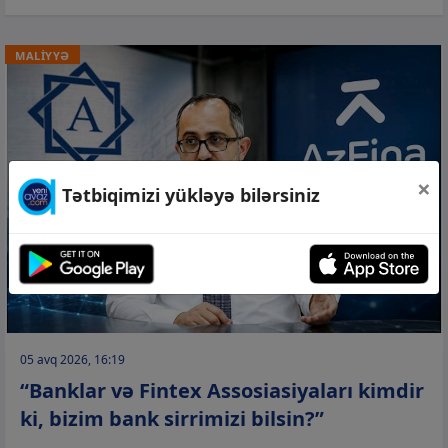
MALİYYƏ
×
Tətbiqimizi yükləyə bilərsiniz
05 avq 2026, 16:19
“Banklar və Fintex Assosiasiyaları kimdir
ki, bizim bank sirrimizi bilsin?”