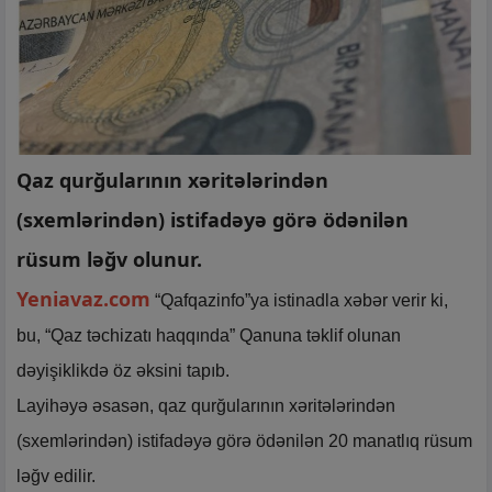
Qaz qurğularının xəritələrindən
(sxemlərindən) istifadəyə görə ödənilən
rüsum ləğv olunur.
Yeniavaz.com
“Qafqazinfo”ya istinadla xəbər verir ki,
bu, “Qaz təchizatı haqqında” Qanuna təklif olunan
dəyişiklikdə öz əksini tapıb.
Layihəyə əsasən, qaz qurğularının xəritələrindən
(sxemlərindən) istifadəyə görə ödənilən 20 manatlıq rüsum
ləğv edilir.