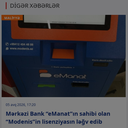
DİGƏR XƏBƏRLƏR
MALİYYƏ
05 avq 2026, 17:20
Mərkəzi Bank “eManat”ın sahibi olan
“Modenis”in lisenziyasın ləğv edib