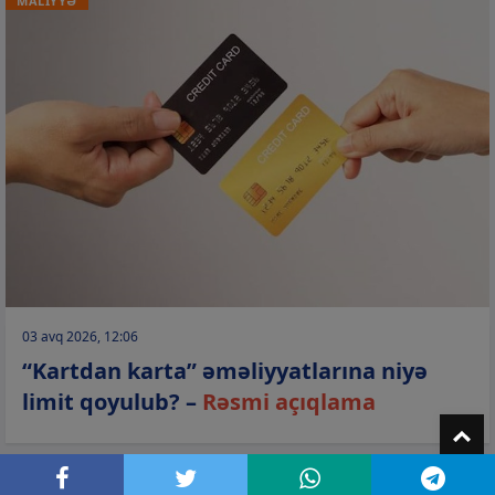
MALİYYƏ
03 avq 2026, 12:06
“Kartdan karta” əməliyyatlarına niyə
limit qoyulub? –
Rəsmi açıqlama
T