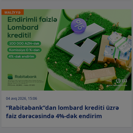
MALİYYƏ
04 avq 2026, 15:06
“Rabitəbank”dan lombard krediti üzrə
faiz dərəcəsində 4%-dək endirim