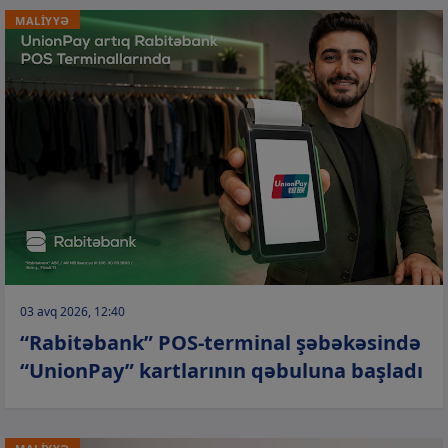
MALİYYƏ
03 avq 2026, 12:40
“Rabitəbank” POS-terminal şəbəkəsində
“UnionPay” kartlarının qəbuluna başladı