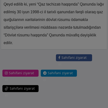
Qeyd edilib ki, yeni “Qaz təchizatı haqqında” Qanunda ləğv
edilmiş 30 iyun 1998-ci il tarixli qanundan fərqli olaraq qaz
qurğularının xəritələrinin dövlət rüsumu ödəməklə
sifarişçilərə verilməsi müddəası nəzərdə tutulmadığından
“Dövlət rüsumu haqqında” Qanunda müvafiq dəyişiklik
edilir.
Səhifəni ziyarət
et
Səhifəni ziyarət
Səhifəni ziyarət
et
et
Səhifəni ziyarət
et