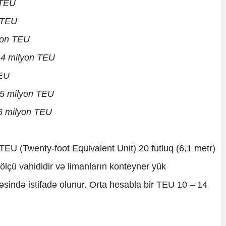
 TEU
 TEU
yon TEU
,4 milyon TEU
TEU
,5 milyon TEU
,6 milyon TEU
EU (Twenty-foot Equivalent Unit) 20 futluq (6,1 metr)
ölçü vahididir və limanların konteyner yük
əsində istifadə olunur. Orta hesabla bir TEU 10 – 14