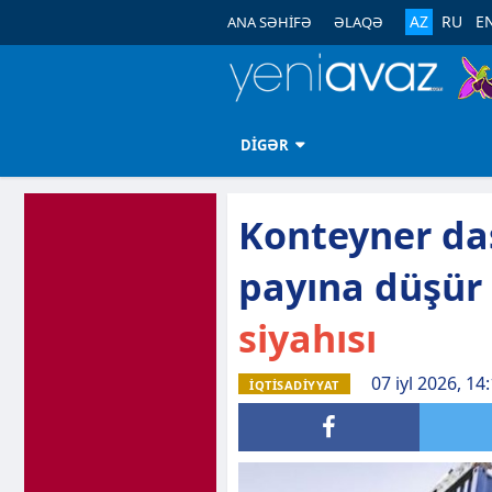
AZ
RU
E
ANA SƏHİFƏ
ƏLAQƏ
DİGƏR
Konteyner daş
payına düşür
siyahısı
07 iyl 2026, 14
İQTİSADİYYAT