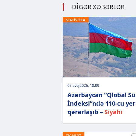
DİGƏR XƏBƏRLƏR
STATİSTİKA
07 avq 2026, 18:09
Azərbaycan “Qlobal Sü
İndeksi”ndə 110-cu ye
qərarlaşıb –
Siyahı
TİCARƏT