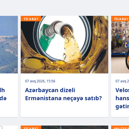
TİCARƏT
TİCARƏT
07 avq 2026, 15:56
07 avq 2
lh
Azərbaycan dizeli
Velo
rdə
Ermənistana neçəyə satıb?
hans
gətir
TİCARƏT
MALİYY