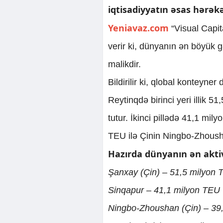
iqtisadiyyatın əsas hərəkə
Yeniavaz.com
“Visual Capit
verir ki, dünyanın ən böyük g
malikdir.
Bildirilir ki, qlobal konteyn
Reytinqdə birinci yeri illik 
tutur. İkinci pillədə 41,1 mi
TEU ilə Çinin Ningbo-Zhousha
Hazırda dünyanın ən aktiv
Şanxay (Çin) – 51,5 milyon
Sinqapur – 41,1 milyon TEU
Ningbo-Zhoushan (Çin) – 39