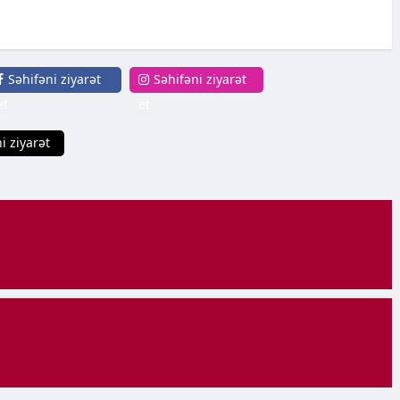
Səhifəni ziyarət
Səhifəni ziyarət
et
et
i ziyarət