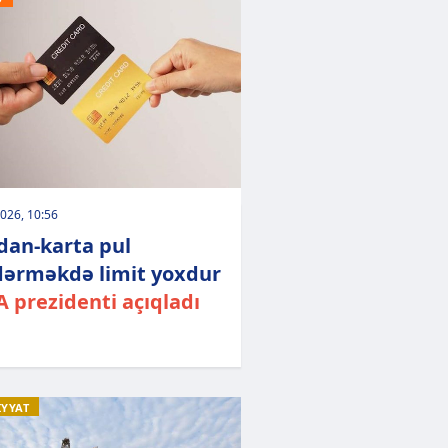
026, 10:56
dan-karta pul
ərməkdə limit yoxdur
 prezidenti açıqladı
İYYAT