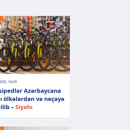
026, 14:29
sipedlər Azərbaycana
ı ölkələrdən və neçəyə
ilib –
Siyahı
Ə