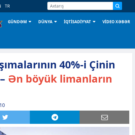
N
TR
GÜNDƏM
DÜNYA
İQTİSADİYYAT
VİDEO XƏBƏR
ımalarının 40%-i Çinin
 –
Ən böyük limanların
:10