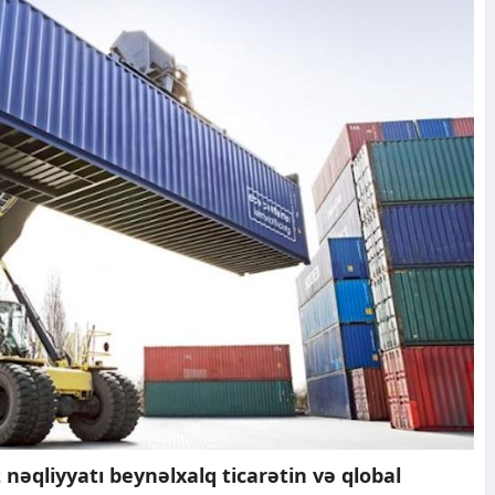
nəqliyyatı beynəlxalq ticarətin və qlobal