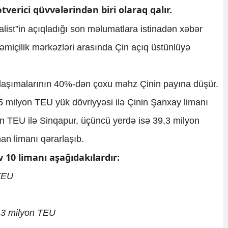
tverici qüvvələrindən biri olaraq qalır.
alist”in açıqladığı son məlumatlara istinadən xəbər
əmiçilik mərkəzləri arasında Çin açıq üstünlüyə
er daşımalarının 40%-dən çoxu məhz Çinin payına düşür.
51,5 milyon TEU yük dövriyyəsi ilə Çinin Şanxay limanı
lyon TEU ilə Sinqapur, üçüncü yerdə isə 39,3 milyon
n limanı qərarlaşıb.
 10 limanı aşağıdakılardır:
 TEU
,3 milyon TEU