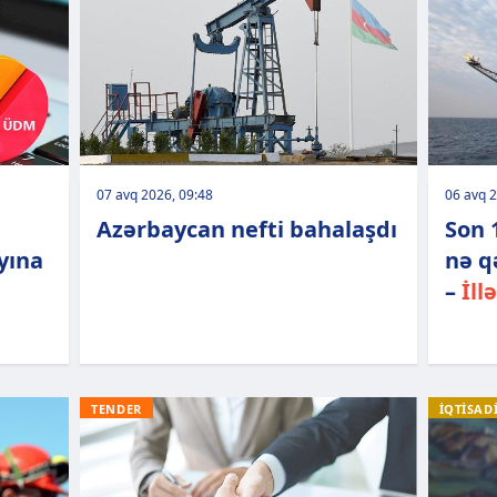
07 avq 2026, 09:48
06 avq 2
Azərbaycan nefti bahalaşdı
Son 
yına
nə q
–
İll
TENDER
İQTİSAD