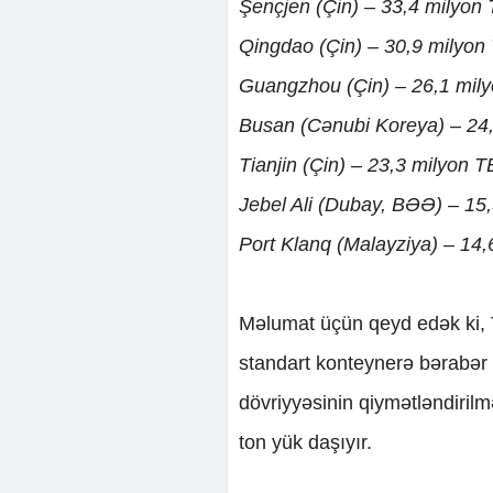
Şençjen (Çin) – 33,4 milyon
Qingdao (Çin) – 30,9 milyon
Guangzhou (Çin) – 26,1 mil
Busan (Cənubi Koreya) – 24
Tianjin (Çin) – 23,3 milyon 
Jebel Ali (Dubay, BƏƏ) – 15
Port Klanq (Malayziya) – 14
Məlumat üçün qeyd edək ki, T
standart konteynerə bərabər 
dövriyyəsinin qiymətləndirilm
ton yük daşıyır.