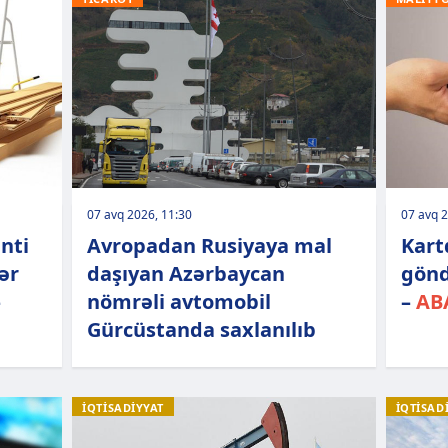
07 avq 2026, 11:30
07 avq 2
nti
Avropadan Rusiyaya mal
Kart
ər
daşıyan Azərbaycan
gönd
–
nömrəli avtomobil
–
ABA
Gürcüstanda saxlanılıb
İQTİSADİYYAT
İQTİSAD