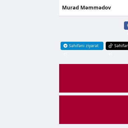
Murad Məmmədov
Səhifəni ziyarət
Səhifən
et
et