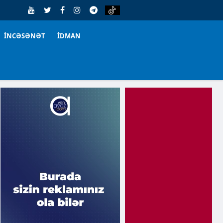
İNCƏSƏNƏT
İDMAN