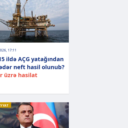
026, 17:11
15 ildə AÇG yatağından
ədər neft hasil olunub?
ər üzrə hasilat
İYYAT