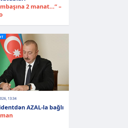
mbaşına 2 manat...” –
o
ƏT
026, 13:34
identdən AZAL-la bağlı
rman