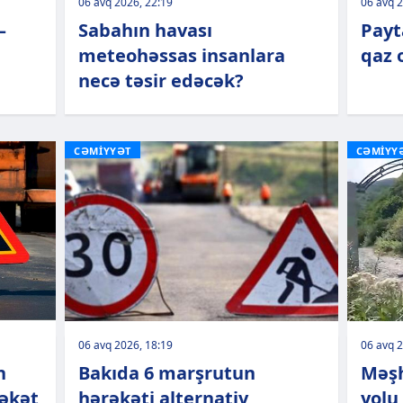
06 avq 2026, 22:19
06 avq 2
–
Sabahın havası
Payt
meteohəssas insanlara
qaz 
necə təsir edəcək?
CƏMİYYƏT
CƏMİYY
06 avq 2026, 18:19
06 avq 2
n
Bakıda 6 marşrutun
Məşh
rəkət
hərəkəti alternativ
yolu