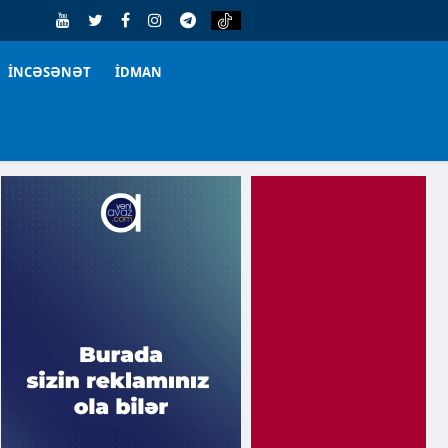
İNCƏSƏNƏT
İDMAN