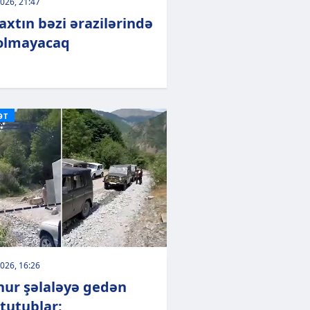
026, 21:47
axtın bəzi ərazilərində
olmayacaq
ƏT
026, 16:26
ur şəlaləyə gedən
 tutublar: