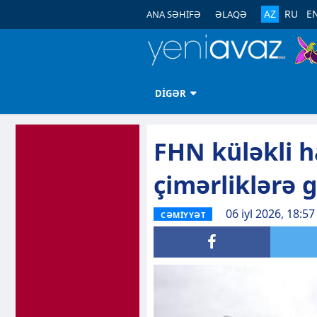
AZ
RU
E
ANA SƏHİFƏ
ƏLAQƏ
DİGƏR
FHN küləkli h
çimərliklərə 
06 iyl 2026, 18:57
CƏMİYYƏT