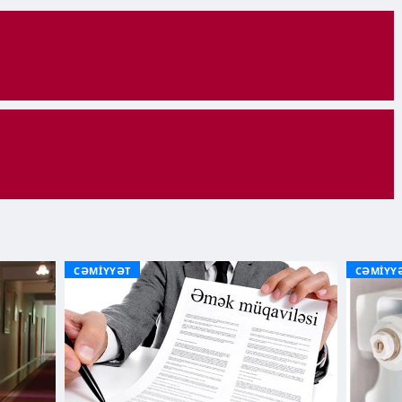
CƏMİYYƏT
CƏMİYY