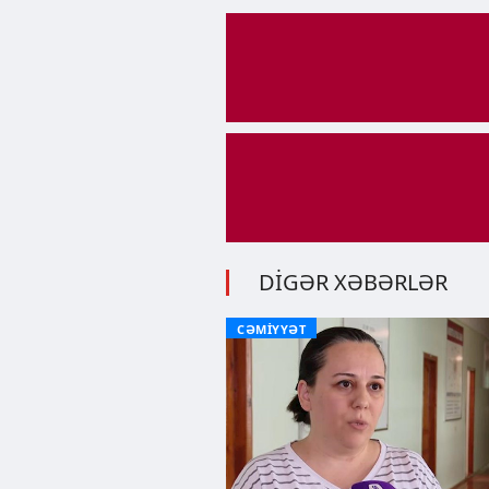
DİGƏR XƏBƏRLƏR
CƏMİYYƏT