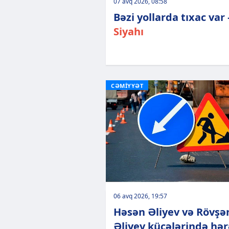
07 avq 2026, 08:58
Bəzi yollarda tıxac var 
Siyahı
CƏMİYYƏT
06 avq 2026, 19:57
Həsən Əliyev və Rövşə
Əliyev küçələrində hə