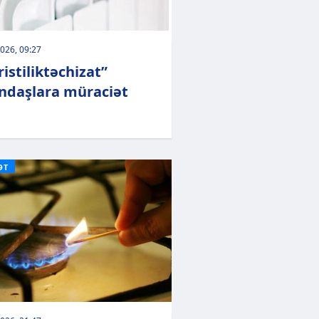
026, 09:27
istiliktəchizat”
ndaşlara müraciət
ƏT