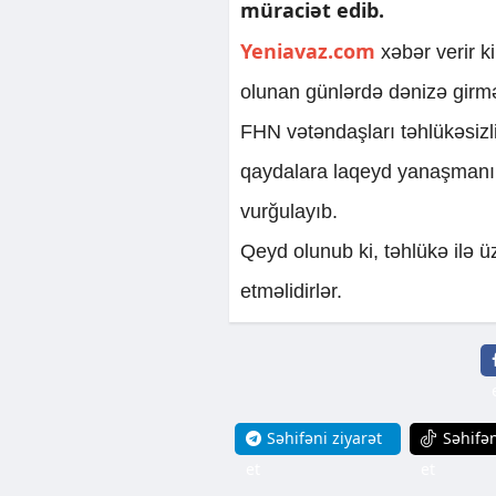
müraciət edib.
Yeniavaz.com
xəbər verir ki
olunan günlərdə dənizə girmək
FHN vətəndaşları təhlükəsizl
qaydalara laqeyd yanaşmanın 
vurğulayıb.
Qeyd olunub ki, təhlükə ilə 
etməlidirlər.
Səhifəni ziyarət
Səhifən
et
et