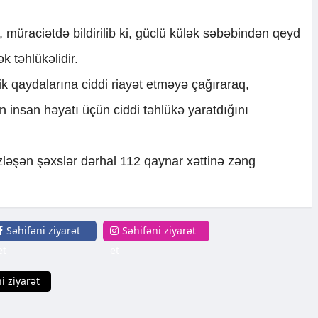
, müraciətdə bildirilib ki, güclü külək səbəbindən qeyd
 təhlükəlidir.
ik qaydalarına ciddi riayət etməyə çağıraraq,
insan həyatı üçün ciddi təhlükə yaratdığını
üzləşən şəxslər dərhal 112 qaynar xəttinə zəng
Səhifəni ziyarət
Səhifəni ziyarət
et
et
i ziyarət