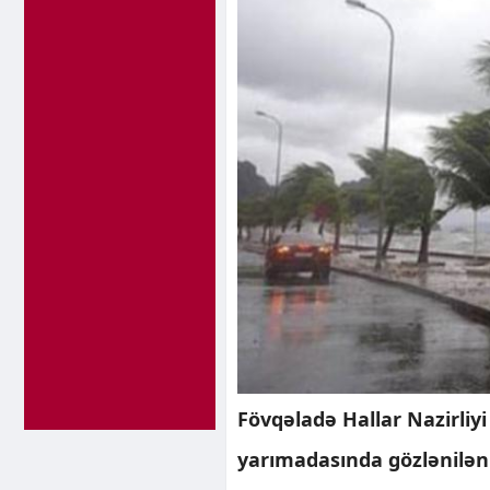
Fövqəladə Hallar Nazirliy
yarımadasında gözlənilən k