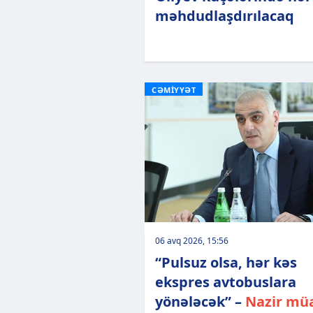
məhdudlaşdırılacaq
CƏMİYYƏT
06 avq 2026, 15:56
“Pulsuz olsa, hər kəs
ekspres avtobuslara
yönələcək” –
Nazir müa