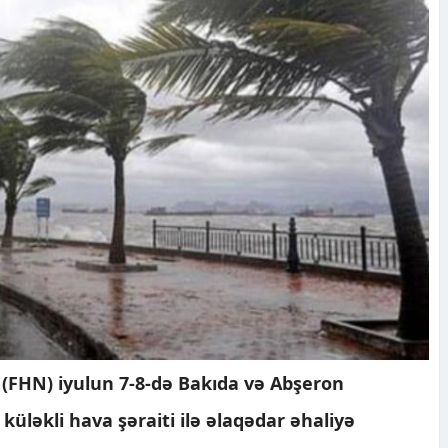
i (FHN) iyulun 7-8-də Bakıda və Abşeron
üləkli hava şəraiti ilə əlaqədar əhaliyə