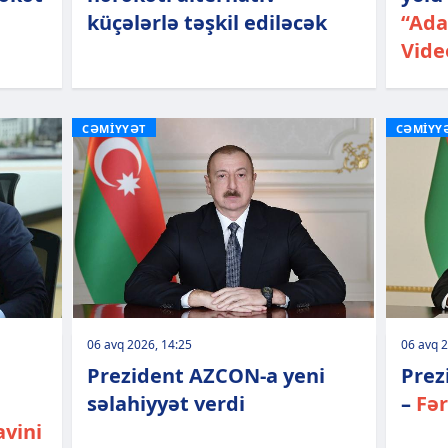
küçələrlə təşkil ediləcək
“Ada
Vide
CƏMİYYƏT
CƏMİYY
06 avq 2026, 14:25
06 avq 2
Prezident AZCON-a yeni
Prez
səlahiyyət verdi
–
Fə
vini