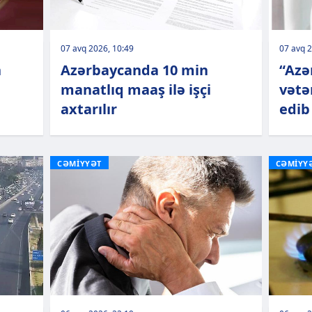
07 avq 2026, 10:49
07 avq 2
n
Azərbaycanda 10 min
“Azər
manatlıq maaş ilə işçi
vətə
axtarılır
edib
CƏMİYYƏT
CƏMİYY