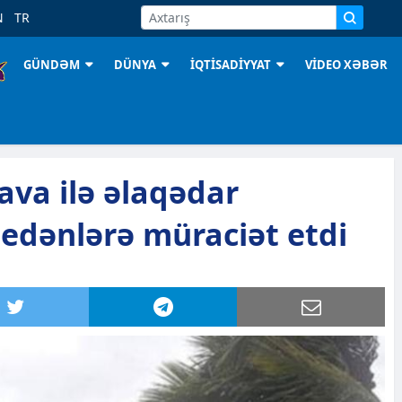
N
TR
GÜNDƏM
DÜNYA
İQTİSADİYYAT
VİDEO XƏBƏR
ava ilə əlaqədar
gedənlərə müraciət etdi