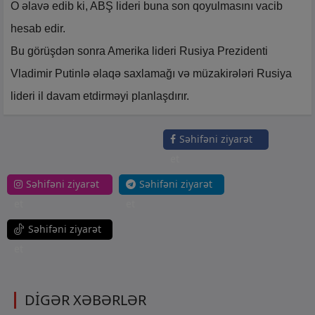
O əlavə edib ki, ABŞ lideri buna son qoyulmasını vacib
hesab edir.
Bu görüşdən sonra Amerika lideri Rusiya Prezidenti
Vladimir Putinlə əlaqə saxlamağı və müzakirələri Rusiya
lideri il davam etdirməyi planlaşdırır.
Səhifəni ziyarət
et
Səhifəni ziyarət
Səhifəni ziyarət
et
et
Səhifəni ziyarət
et
DİGƏR XƏBƏRLƏR