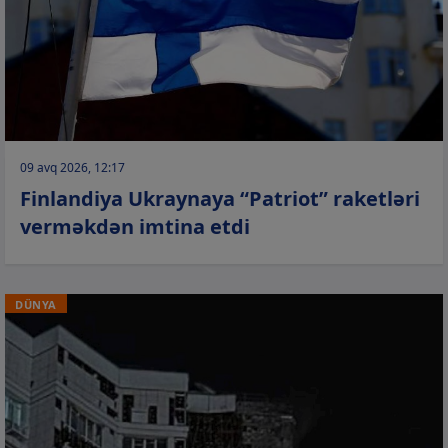
09 avq 2026, 12:17
Finlandiya Ukraynaya “Patriot” raketləri
verməkdən imtina etdi
DÜNYA