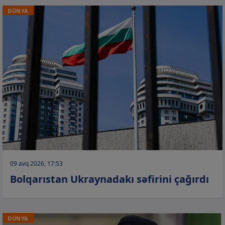
DÜNYA
09 avq 2026, 17:53
Bolqarıstan Ukraynadakı səfirini çağırdı
DÜNYA