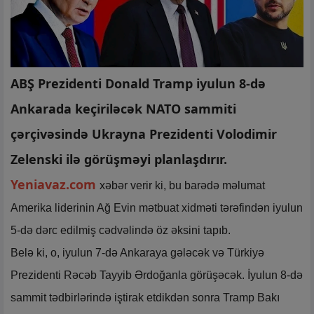
ABŞ Prezidenti Donald Tramp iyulun 8-də
Ankarada keçiriləcək NATO sammiti
çərçivəsində Ukrayna Prezidenti Volodimir
Zelenski ilə görüşməyi planlaşdırır.
Yeniavaz.com
xəbər verir ki, bu barədə məlumat
Amerika liderinin Ağ Evin mətbuat xidməti tərəfindən iyulun
5-də dərc edilmiş cədvəlində öz əksini tapıb.
Belə ki, o, iyulun 7-də Ankaraya gələcək və Türkiyə
Prezidenti Rəcəb Tayyib Ərdoğanla görüşəcək. İyulun 8-də
sammit tədbirlərində iştirak etdikdən sonra Tramp Bakı