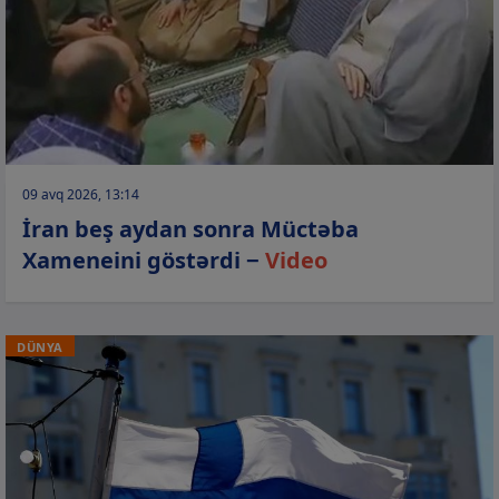
09 avq 2026, 13:14
İran beş aydan sonra Müctəba
Xameneini göstərdi −
Video
DÜNYA