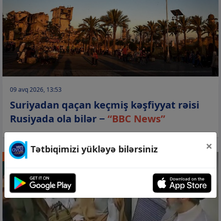
09 avq 2026, 13:53
Suriyadan qaçan keçmiş kəşfiyyat rəisi
Rusiyada ola bilər −
“BBC News”
×
Tətbiqimizi yükləyə bilərsiniz
DÜNYA