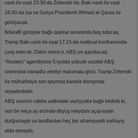
vaxtı ilə saat 15:30-da Zelenski ilə, Bakı vaxtı ilə saat
16:30-da isə və Suriya Prezidenti Əhməd əl-Şaraa ilə
görüşəcək.
İkitərəfli görüşlər bağlı qapılar arxasında baş tutacaq.
Tramp Bakı vaxtı ilə saat 17:15-də mətbuat konfransında
çıxış edəcək. Daha sonra o, ABŞ-yə qayıdacaq.
“Reuters” agentliyinin 5 iyulda yüksək vəzifəli ABŞ
rəsmisinə istinadla verdiyi məlumata görə, Tramp Zelenski
ilə müharibəyə son qoymaq barədə danışmaq
niyyətindədir.
ABŞ rəsmisi cəbhə xəttindəki vəziyyətlə bağlı bildirib ki,
son bir neçə ay ərzində döyüş meydanı açıq-aydın
durğunlaşıb və tərəflərdən heç biri əhəmiyyətli irəliləyiş
əldə etməyib.