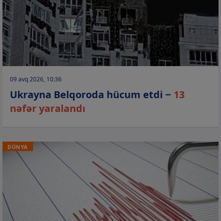
09 avq 2026, 10:36
Ukrayna Belqoroda hücum etdi −
13
nəfər yaralandı
DÜNYA