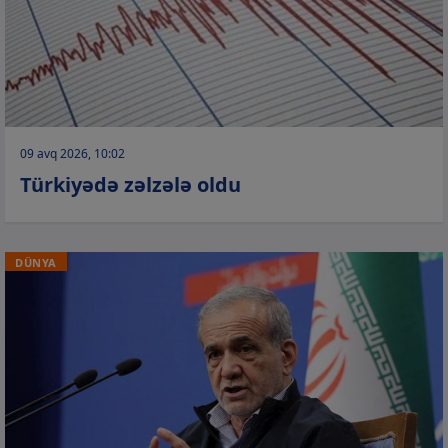
09 avq 2026, 10:02
Türkiyədə zəlzələ oldu
DÜNYA