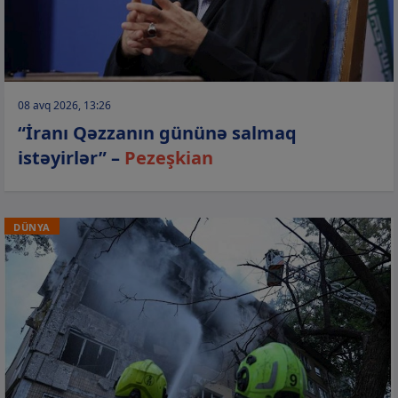
08 avq 2026, 13:26
“İranı Qəzzanın gününə salmaq
istəyirlər” –
Pezeşkian
DÜNYA