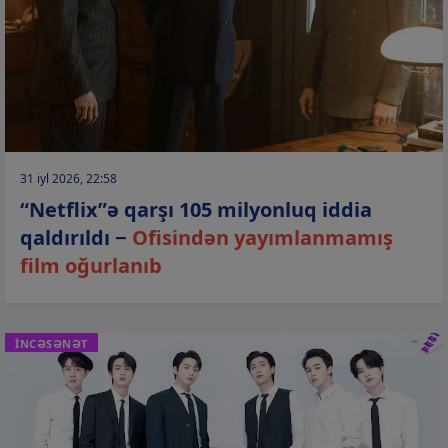
31 iyl 2026, 22:58
“Netflix”ə qarşı 105 milyonluq iddia
qaldırıldı −
Ofisindən yayımlanmamış
film oğurlanıb
İNCƏSƏNƏT