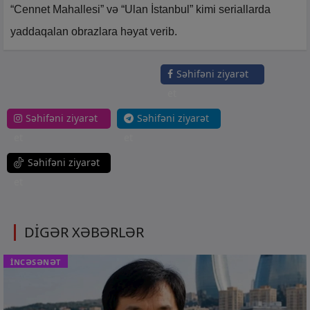
“Cennet Mahallesi” və “Ulan İstanbul” kimi seriallarda
yaddaqalan obrazlara həyat verib.
Səhifəni ziyarət
et
Səhifəni ziyarət
Səhifəni ziyarət
et
et
Səhifəni ziyarət
et
DİGƏR XƏBƏRLƏR
İNCƏSƏNƏT