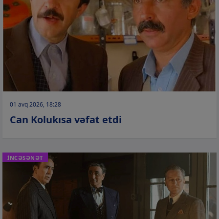
01 avq 2026, 18:28
Can Kolukısa vəfat etdi
İNCƏSƏNƏT