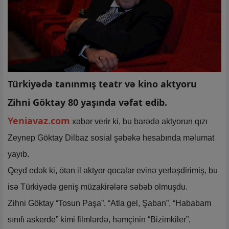
Türkiyədə tanınmış teatr və kino aktyoru
Zihni Göktay 80 yaşında vəfat edib.
Yeniavaz.com
xəbər verir ki, bu barədə aktyorun qızı
Zeynep Göktay Dilbaz sosial şəbəkə hesabında məlumat
yayıb.
Qeyd edək ki, ötən il aktyor qocalar evinə yerləşdirimiş, bu
isə Türkiyədə geniş müzakirələrə səbəb olmuşdu.
Zihni Göktay “Tosun Paşa”, “Atla gel, Şaban”, “Hababam
sınıfı askerde” kimi filmlərdə, həmçinin “Bizimkiler”,