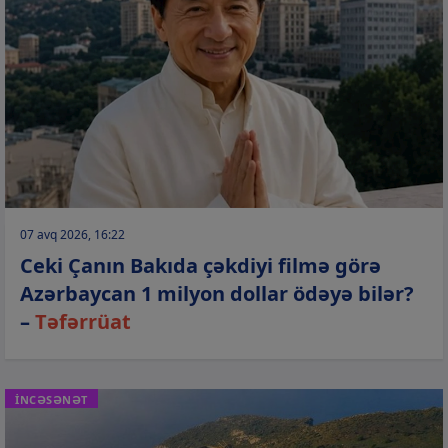
07 avq 2026, 16:22
Ceki Çanın Bakıda çəkdiyi filmə görə
Azərbaycan 1 milyon dollar ödəyə bilər?
–
Təfərrüat
İNCƏSƏNƏT