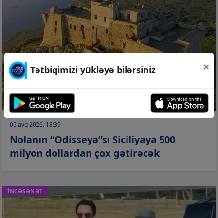
×
Tətbiqimizi yükləyə bilərsiniz
05 avq 2026, 18:39
Nolanın “Odisseya”sı Siciliyaya 500
milyon dollardan çox gətirəcək
İNCƏSƏNƏT