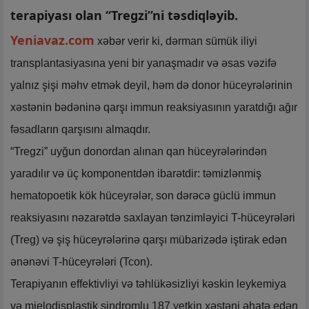
terapiyası olan “Tregzi”ni təsdiqləyib.
Yeniavaz.com
xəbər verir ki, dərman sümük iliyi
transplantasiyasına yeni bir yanaşmadır və əsas vəzifə
yalnız şişi məhv etmək deyil, həm də donor hüceyrələrinin
xəstənin bədəninə qarşı immun reaksiyasının yaratdığı ağır
fəsadların qarşısını almaqdır.
“Tregzi” uyğun donordan alınan qan hüceyrələrindən
yaradılır və üç komponentdən ibarətdir: təmizlənmiş
hematopoetik kök hüceyrələr, son dərəcə güclü immun
reaksiyasını nəzarətdə saxlayan tənzimləyici T-hüceyrələri
(Treg) və şiş hüceyrələrinə qarşı mübarizədə iştirak edən
ənənəvi T-hüceyrələri (Tcon).
Terapiyanın effektivliyi və təhlükəsizliyi kəskin leykemiya
və mielodisplastik sindromlu 187 yetkin xəstəni əhatə edən