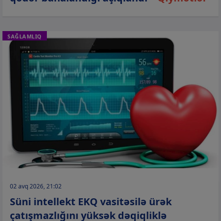
SAĞLAMLIQ
02 avq 2026, 21:02
Süni intellekt EKQ vasitəsilə ürək
çatışmazlığını yüksək dəqiqliklə