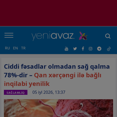
RU
EN
TR
Ciddi fəsadlar olmadan sağ qalma
78%-dir –
Qan xərçəngi ilə bağlı
inqilabi yenilik
05 iyl 2026, 13:37
SAĞLAMLIQ