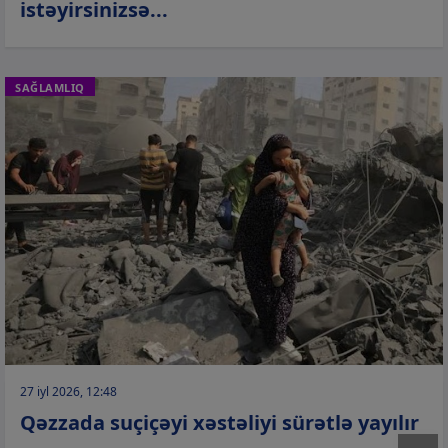
istəyirsinizsə...
SAĞLAMLIQ
27 iyl 2026, 12:48
Qəzzada suçiçəyi xəstəliyi sürətlə yayılır
T