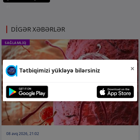
et
DİGƏR XƏBƏRLƏR
SAĞLAMLIQ
×
Tətbiqimizi yükləyə bilərsiniz
08 avq 2026, 21:02