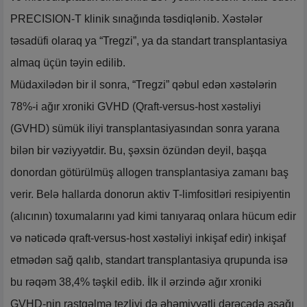
PRECISION-T klinik sınağında təsdiqlənib. Xəstələr
təsadüfi olaraq ya “Tregzi”, ya da standart transplantasiya
almaq üçün təyin edilib.
Müdaxilədən bir il sonra, “Tregzi” qəbul edən xəstələrin
78%-i ağır xroniki GVHD (Qraft-versus-host xəstəliyi
(GVHD) sümük iliyi transplantasiyasından sonra yarana
bilən bir vəziyyətdir. Bu, şəxsin özündən deyil, başqa
donordan götürülmüş allogen transplantasiya zamanı baş
verir. Belə hallarda donorun aktiv T-limfositləri resipiyentin
(alıcının) toxumalarını yad kimi tanıyaraq onlara hücum edir
və nəticədə qraft-versus-host xəstəliyi inkişaf edir) inkişaf
etmədən sağ qalıb, standart transplantasiya qrupunda isə
bu rəqəm 38,4% təşkil edib. İlk il ərzində ağır xroniki
GVHD-nin rastgəlmə tezliyi də əhəmiyyətli dərəcədə aşağı