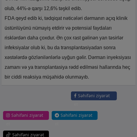
olub, 44%-ə qarşı 12,6% təşkil edib.
FDA qeyd edib ki, tədqiqat nəticələri dərmanın açıq klinik
üstünlüyünü nümayiş etdirir və potensial faydaları
risklərdən daha çoxdur. Ən çox rast gəlinən yan təsirlər
infeksiyalar olub ki, bu da transplantasiyadan sonra
xəstələrdə gözlənilənlərlə uyğun gəlir. Dərman inyeksiyası
zamanı və ya transplantasiya rədd edilməsi hallarında heç
bir ciddi reaksiya müşahidə olunmayıb.
Səhifəni ziyarət
et
Səhifəni ziyarət
Səhifəni ziyarət
et
et
Səhifəni ziyarət