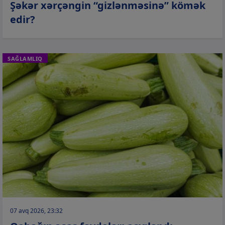
Şəkər xərçəngin “gizlənməsinə” kömək
edir?
SAĞLAMLIQ
07 avq 2026, 23:32