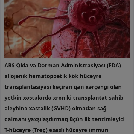
ABŞ Qida və Dərman Administrasiyası (FDA)
allojenik hematopoetik kök hüceyrə
transplantasiyası keçirən qan xərçəngi olan
yetkin xəstələrdə xroniki transplantat-sahib
əleyhinə xəstəlik (GVHD) olmadan sağ
qalmanı yaxşılaşdırmaq üçün ilk tənzimləyici
T-hüceyrə (Treg) əsaslı hüceyrə immun