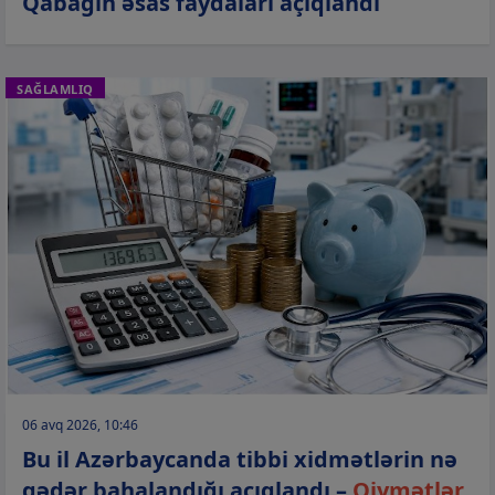
Qabağın əsas faydaları açıqlandı
SAĞLAMLIQ
06 avq 2026, 10:46
Bu il Azərbaycanda tibbi xidmətlərin nə
qədər bahalandığı açıqlandı –
Qiymətlər