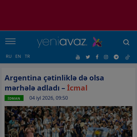
RU
EN
TR
Argentina çətinliklə də olsa
mərhələ adladı –
İcmal
04 iyl 2026, 09:50
İDMAN