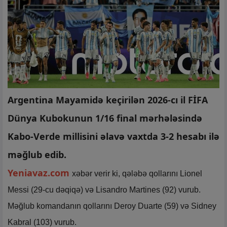
Argentina Mayamidə keçirilən 2026-cı il FİFA
Dünya Kubokunun 1/16 final mərhələsində
Kabo-Verde millisini əlavə vaxtda 3-2 hesabı ilə
məğlub edib.
Yeniavaz.com
xəbər verir ki, qələbə qollarını Lionel
Messi (29-cu dəqiqə) və Lisandro Martines (92) vurub.
Məğlub komandanın qollarını Deroy Duarte (59) və Sidney
Kabral (103) vurub.