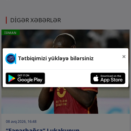
DİGƏR XƏBƏRLƏR
İDMAN
×
Tətbiqimizi yükləyə bilərsiniz
08 avq 2026, 16:48
“Fənərbağça” Lukakunun