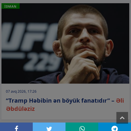
İDMAN
07 avq 2026, 17:26
“Tramp Həbibin ən böyük fanatıdır” –
Əli
Əbdüləziz
T