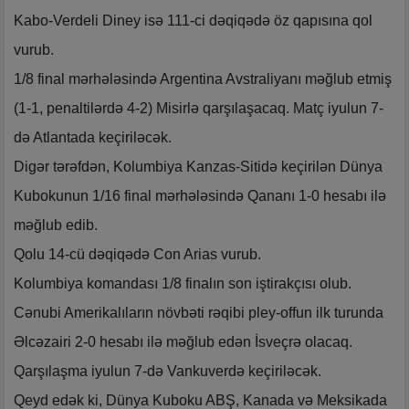
Kabo-Verdeli Diney isə 111-ci dəqiqədə öz qapısına qol
vurub.
1/8 final mərhələsində Argentina Avstraliyanı məğlub etmiş
(1-1, penaltilərdə 4-2) Misirlə qarşılaşacaq. Matç iyulun 7-
də Atlantada keçiriləcək.
Digər tərəfdən, Kolumbiya Kanzas-Sitidə keçirilən Dünya
Kubokunun 1/16 final mərhələsində Qananı 1-0 hesabı ilə
məğlub edib.
Qolu 14-cü dəqiqədə Con Arias vurub.
Kolumbiya komandası 1/8 finalın son iştirakçısı olub.
Cənubi Amerikalıların növbəti rəqibi pley-offun ilk turunda
Əlcəzairi 2-0 hesabı ilə məğlub edən İsveçrə olacaq.
Qarşılaşma iyulun 7-də Vankuverdə keçiriləcək.
Qeyd edək ki, Dünya Kuboku ABŞ, Kanada və Meksikada