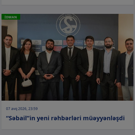
İDMAN
07 avq 2026, 23:59
“Səbail”in yeni rəhbərləri müəyyənləşdi