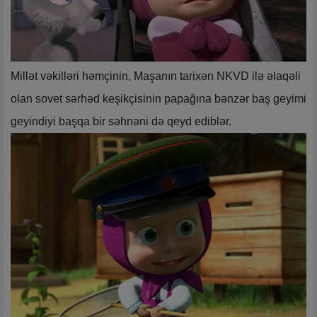
Millət vəkilləri həmçinin, Maşanın tarixən NKVD ilə əlaqəli
olan sovet sərhəd keşikçisinin papağına bənzər baş geyimi
geyindiyi başqa bir səhnəni də qeyd ediblər.