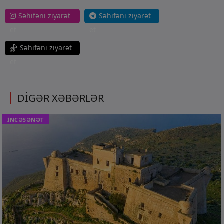
Səhifəni ziyarət
Səhifəni ziyarət
et
et
Səhifəni ziyarət
et
DİGƏR XƏBƏRLƏR
İNCƏSƏNƏT