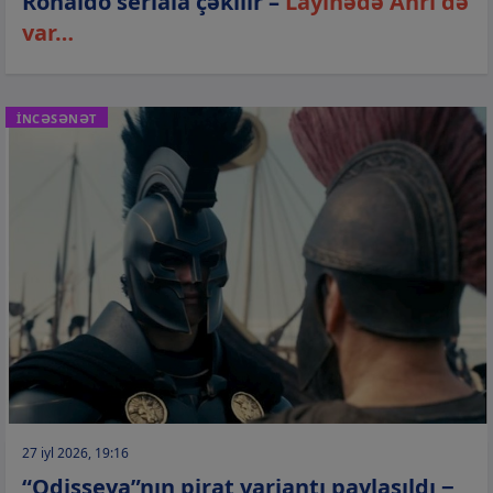
Ronaldo seriala çəkilir –
Layihədə Anri də
var…
İNCƏSƏNƏT
27 iyl 2026, 19:16
“Odisseya”nın pirat variantı paylaşıldı −