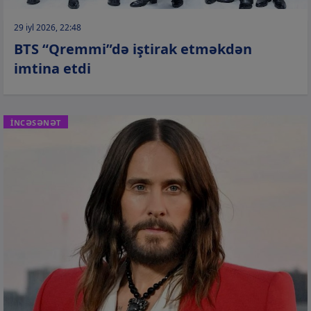
29 iyl 2026, 22:48
BTS “Qremmi”də iştirak etməkdən
imtina etdi
İNCƏSƏNƏT