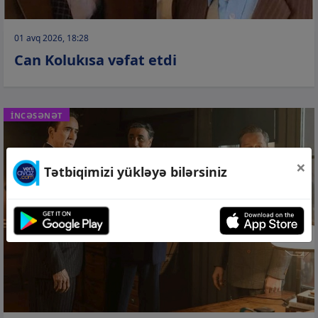
01 avq 2026, 18:28
Can Kolukısa vəfat etdi
İNCƏSƏNƏT
×
Tətbiqimizi yükləyə bilərsiniz