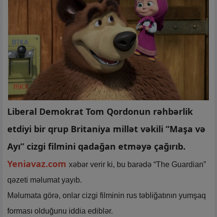
Liberal Demokrat Tom Qordonun rəhbərlik
etdiyi bir qrup Britaniya millət vəkili “Maşa və
Ayı” cizgi filmini qadağan etməyə çağırıb.
Yeniavaz.com
xəbər verir ki, bu barədə “The Guardian”
qəzeti məlumat yayıb.
Məlumata görə, onlar cizgi filminin rus təbliğatının yumşaq
forması olduğunu iddia ediblər.