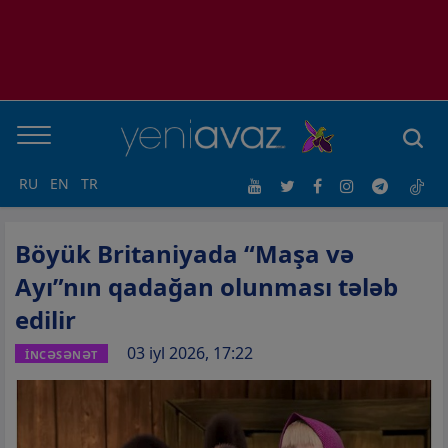
RU
EN
TR
Böyük Britaniyada “Maşa və
Ayı”nın qadağan olunması tələb
edilir
03 iyl 2026, 17:22
İNCƏSƏNƏT