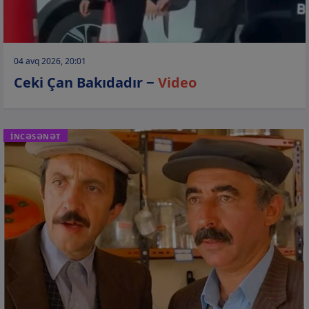
04 avq 2026, 20:01
Ceki Çan Bakıdadır −
Video
İNCƏSƏNƏT