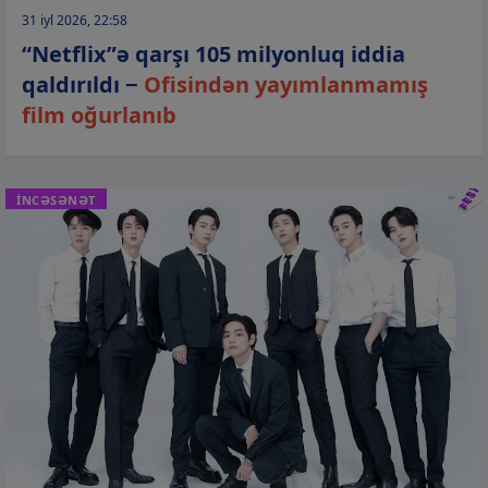
31 iyl 2026, 22:58
“Netflix”ə qarşı 105 milyonluq iddia
qaldırıldı −
Ofisindən yayımlanmamış
film oğurlanıb
İNCƏSƏNƏT