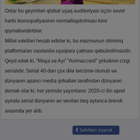
Onlar bu geyimləri qlobal uşaq auditoriyası üçün sovet
hərbi ikonoqrafiyasının normallaşdırılması kimi
qiymətləndiriblər.
Millət vəkilləri hesab edirlər ki, bu məzmunun striminq
platformaları vasitəsilə uşaqlara çatması qəbuledilməzdir.
Qeyd edək ki, “Maşa və Ayı” “Animaccord” şirkətinin cizgi
serialıdır. Serial 40-dan çox dilə tərcümə olunub və
dünyanın aparıcı media şirkətləri tərəfindən dünyanın
demək olar ki, hər yerində yayımlanır. 2020-ci ilin aprel
ayında serial dünyanın ən sevilən beş əyləncə brendi
arasında yer alıb.
Səhifəni ziyarət
et