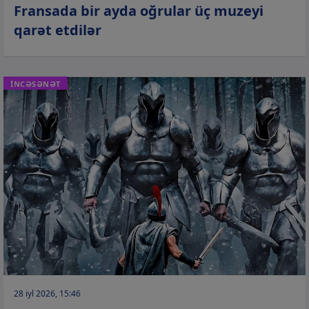
Fransada bir ayda oğrular üç muzeyi
qarət etdilər
İNCƏSƏNƏT
28 iyl 2026, 15:46