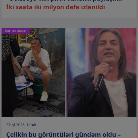
İki saata iki milyon dəfə izlənildi
İNCƏSƏNƏT
27 iyl 2026, 11:48
Çelikin bu görüntüləri gündəm oldu –