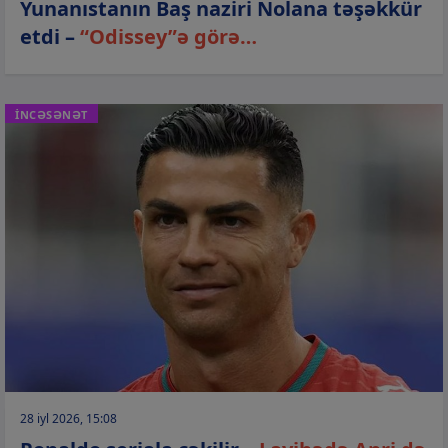
Yunanıstanın Baş naziri Nolana təşəkkür
etdi –
“Odissey”ə görə…
İNCƏSƏNƏT
28 iyl 2026, 15:08