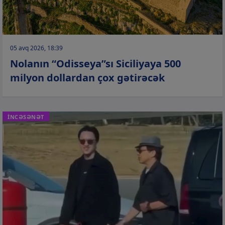
05 avq 2026, 18:39
Nolanın “Odisseya”sı Siciliyaya 500
milyon dollardan çox gətirəcək
İNCƏSƏNƏT