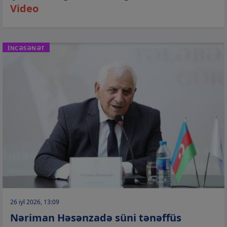
Video
İNCƏSƏNƏT
26 iyl 2026, 13:09
Nəriman Həsənzadə süni tənəffüs