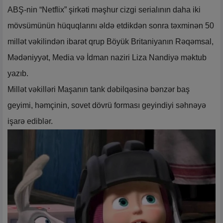
ABŞ-nin “Netflix” şirkəti məşhur cizgi serialının daha iki
mövsümünün hüquqlarını əldə etdikdən sonra təxminən 50
millət vəkilindən ibarət qrup Böyük Britaniyanın Rəqəmsal,
Mədəniyyət, Media və İdman naziri Liza Nandiyə məktub
yazıb.
Millət vəkilləri Maşanın tank dəbilqəsinə bənzər baş
geyimi, həmçinin, sovet dövrü forması geyindiyi səhnəyə
işarə ediblər.