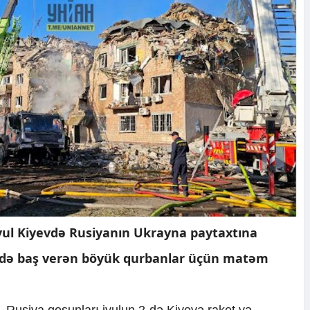
iyul Kiyevdə Rusiyanın Ukrayna paytaxtına
ndə baş verən böyük qurbanlar üçün matəm
i, Rusiya qoşunları iyulun 2-də Kiyevə raket və