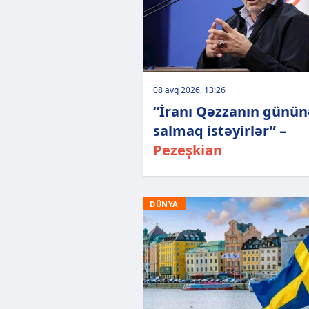
08 avq 2026, 13:26
“İranı Qəzzanın günün
salmaq istəyirlər” –
Pezeşkian
DÜNYA