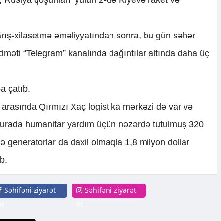
ış-xilasetmə əməliyyatından sonra, bu gün səhər
məti “Telegram” kanalında dağıntılar altında daha üç
a çatıb.
 arasında Qırmızı Xaç logistika mərkəzi də var və
 burada humanitar yardım üçün nəzərdə tutulmuş 320
və generatorlar da daxil olmaqla 1,8 milyon dollar
b.
Səhifəni ziyarət
Səhifəni ziyarət
et
et