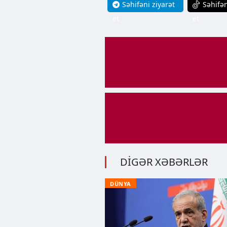
Səhifəni ziyarət
Səhifən
et
et
DİGƏR XƏBƏRLƏR
DÜNYA