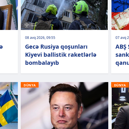
08 avq 2026, 09:55
07 avq 2
ə
Gecə Rusiya qoşunları
ABŞ 
Kiyevi ballistik raketlərlə
sank
bombalayıb
qanu
DÜNYA
DÜNYA