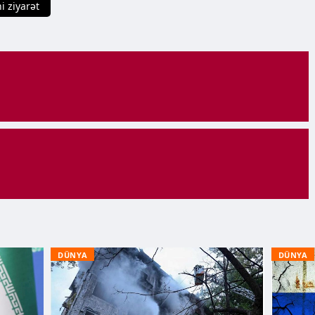
i ziyarət
DÜNYA
DÜNYA