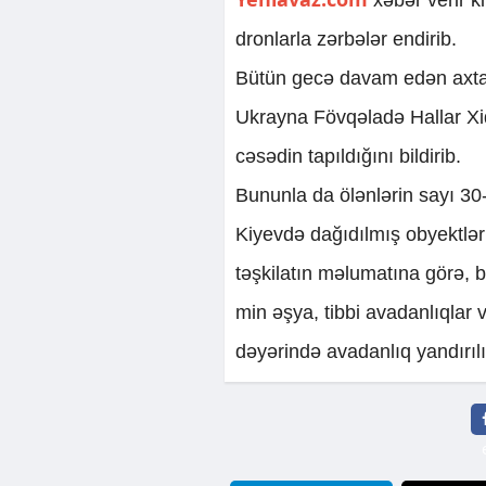
dronlarla zərbələr endirib.
Bütün gecə davam edən axtar
Ukrayna Fövqəladə Hallar Xid
cəsədin tapıldığını bildirib.
Bununla da ölənlərin sayı 30-
Kiyevdə dağıdılmış obyektlər
təşkilatın məlumatına görə,
min əşya, tibbi avadanlıqlar 
dəyərində avadanlıq yandırılı