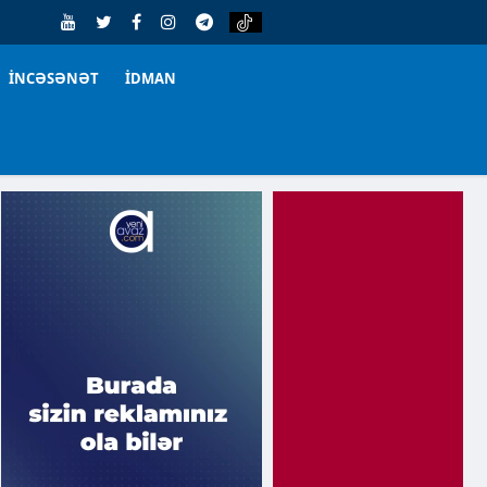
İNCƏSƏNƏT
İDMAN