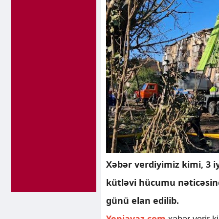
Xəbər verdiyimiz kimi, 3 
kütləvi hücumu nəticəsi
günü elan edilib.
Yeniavaz.com
xəbər verir k