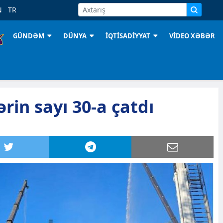
N
TR
GÜNDƏM
DÜNYA
İQTİSADİYYAT
VİDEO XƏBƏR
rin sayı 30-a çatdı