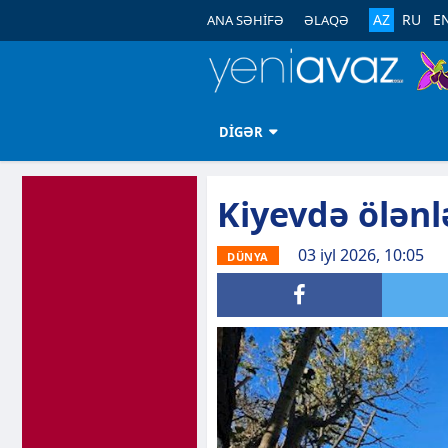
AZ
RU
E
ANA SƏHİFƏ
ƏLAQƏ
DİGƏR
Kiyevdə ölənlə
03 iyl 2026, 10:05
DÜNYA