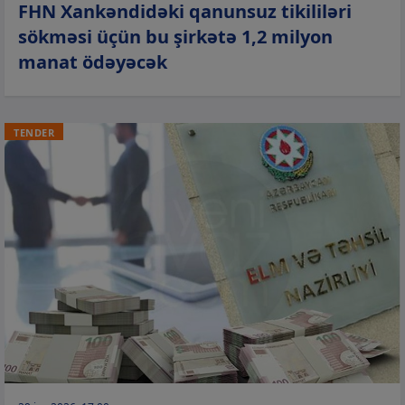
FHN Xankəndidəki qanunsuz tikililəri
sökməsi üçün bu şirkətə 1,2 milyon
manat ödəyəcək
TENDER