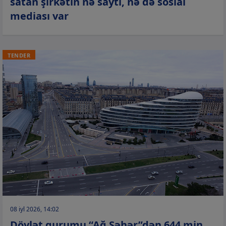
satan şirkətin nə saytı, nə də sosial
mediası var
TENDER
08 iyl 2026, 14:02
Dövlət qurumu “Ağ Şəhər”dən 644 min