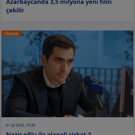
Azərbaycanda 3,5 milyona yeni film
çəkilir
TENDER
01 iyl 2026, 10:39
Nazir oğlu ilə əlaqəli şirkət 2