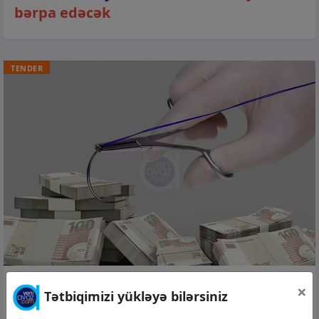
bərpa edəcək
TENDER
10 iyl 2026, 11:40
×
Tətbiqimizi yükləyə bilərsiniz
Cərrahiyyə Klinikası 124 min manatlıq