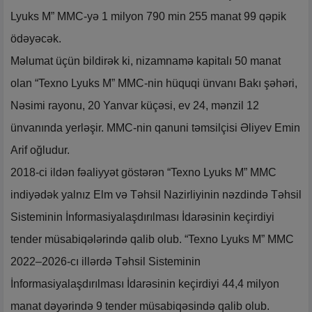
Lyuks M” MMC-yə 1 milyon 790 min 255 manat 99 qəpik
ödəyəcək.
Məlumat üçün bildirək ki, nizamnamə kapitalı 50 manat
olan “Texno Lyuks M” MMC-nin hüquqi ünvanı Bakı şəhəri,
Nəsimi rayonu, 20 Yanvar küçəsi, ev 24, mənzil 12
ünvanında yerləşir. MMC-nin qanuni təmsilçisi Əliyev Emin
Arif oğludur.
2018-ci ildən fəaliyyət göstərən “Texno Lyuks M” MMC
indiyədək yalnız Elm və Təhsil Nazirliyinin nəzdində Təhsil
Sisteminin İnformasiyalaşdırılması İdarəsinin keçirdiyi
tender müsabiqələrində qalib olub. “Texno Lyuks M” MMC
2022–2026-cı illərdə Təhsil Sisteminin
İnformasiyalaşdırılması İdarəsinin keçirdiyi 44,4 milyon
manat dəyərində 9 tender müsabiqəsində qalib olub.