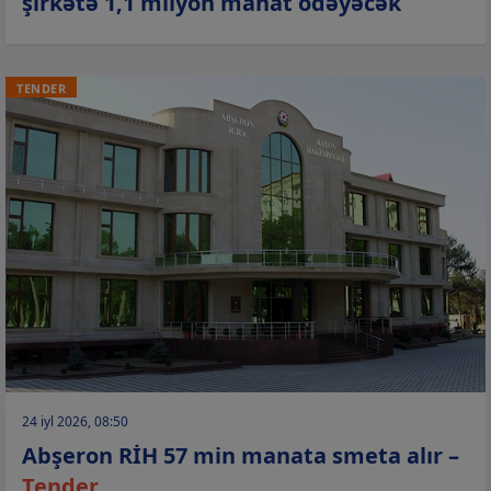
şirkətə 1,1 milyon manat ödəyəcək
TENDER
24 iyl 2026, 08:50
Abşeron RİH 57 min manata smeta alır –
Tender