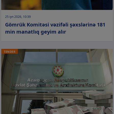
25 iyn 2026, 10:39
Gömrük Komitəsi vəzifəli şəxslərinə 181
min manatlıq geyim alır
TENDER