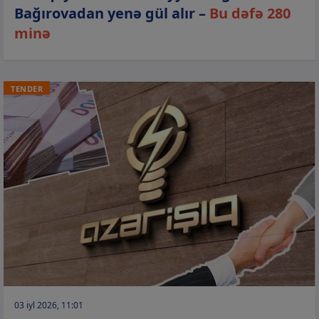
Bağırovadan yenə gül alır –
Bu dəfə 280
minə
TENDER
03 iyl 2026, 11:01