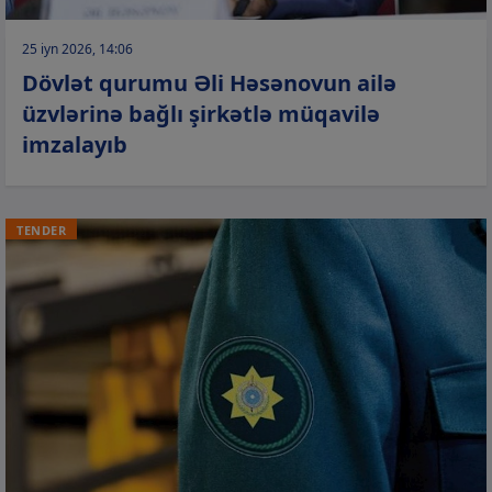
25 iyn 2026, 14:06
Dövlət qurumu Əli Həsənovun ailə
üzvlərinə bağlı şirkətlə müqavilə
imzalayıb
TENDER