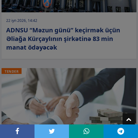
22 iyn 2026, 14:42
ADNSU “Məzun günü” keçirmək üçün
Əliağa Kürçaylının şirkətinə 83 min
manat ödəyəcək
TENDER
T