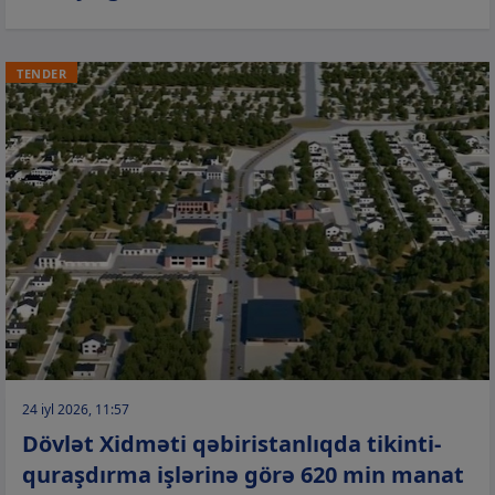
TENDER
24 iyl 2026, 11:57
Dövlət Xidməti qəbiristanlıqda tikinti-
quraşdırma işlərinə görə 620 min manat