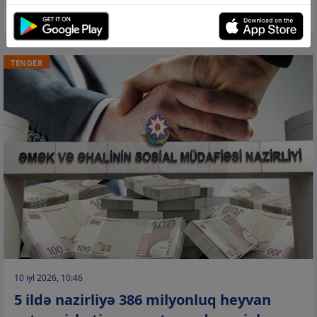
tikiş sapları alır
TENDER
10 iyl 2026, 10:46
5 ildə nazirliyə 386 milyonluq heyvan