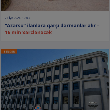
24 iyn 2026, 10:03
“Azərsu” ilanlara qarşı dərmanlar alır –
16 min xərclənəcək
TENDER