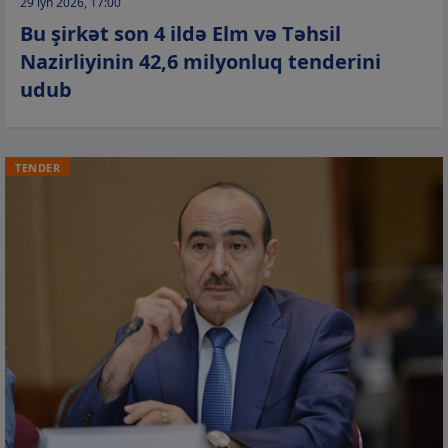
29 iyn 2026, 17:00
Bu şirkət son 4 ildə Elm və Təhsil
Nazirliyinin 42,6 milyonluq tenderini
udub
TENDER