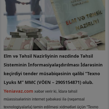
Elm və Təhsil Nazirliyinin nəzdində Təhsil
Sisteminin İnformasiyalaşdırılması İdarəsinin
keçirdiyi tender müsabiqəsinin qalibi “Texno
Lyuks M” MMC (VÖEN – 2905154871) olub.
Yeniavaz.com
xəbər verir ki, İdarə təhsil
müəssisələrinin internet şəbəkəsi ilə (rəqəmsal
texnologiyalarla) təmin edilməsi xidmətləri üçün “Texno