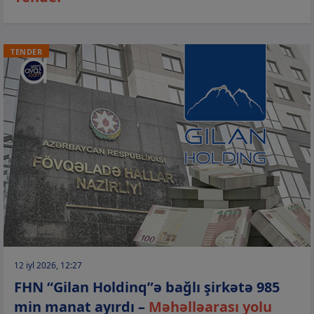
TENDER
12 iyl 2026, 12:27
FHN “Gilan Holdinq”ə bağlı şirkətə 985
min manat ayırdı –
Məhəlləarası yolu