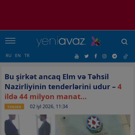
RU
EN
TR
Bu şirkət ancaq Elm və Təhsil
Nazirliyinin tenderlərini udur –
4
ildə 44 milyon manat...
02 iyl 2026, 11:34
TENDER