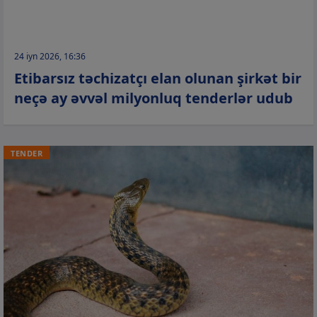
24 iyn 2026, 16:36
Etibarsız təchizatçı elan olunan şirkət bir
neçə ay əvvəl milyonluq tenderlər udub
TENDER