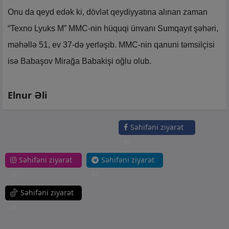
Onu da qeyd edək ki, dövlət qeydiyyatına alınan zaman
“Texno Lyuks M” MMC-nin hüquqi ünvanı Sumqayıt şəhəri,
məhəllə 51, ev 37-də yerləşib. MMC-nin qanuni təmsilçisi
isə Babaşov Mirağa Babakişi oğlu olub.
Elnur Əli
Səhifəni ziyarət
et
Səhifəni ziyarət
Səhifəni ziyarət
et
et
Səhifəni ziyarət
et