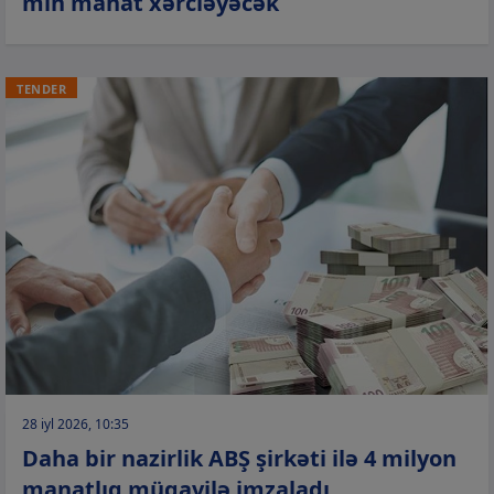
min manat xərcləyəcək
TENDER
28 iyl 2026, 10:35
Daha bir nazirlik ABŞ şirkəti ilə 4 milyon
manatlıq müqavilə imzaladı