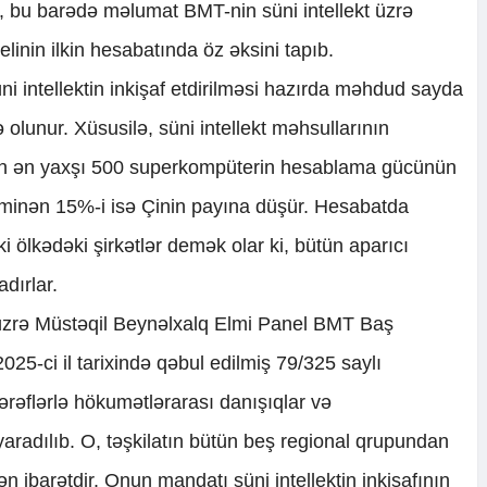
i, bu barədə məlumat BMT-nin süni intellekt üzrə
linin ilkin hesabatında öz əksini tapıb.
i intellektin inkişaf etdirilməsi hazırda məhdud sayda
ə olunur. Xüsusilə, süni intellekt məhsullarının
lən ən yaxşı 500 superkompüterin hesablama gücünün
minən 15%-i isə Çinin payına düşür. Hesabatda
i ölkədəki şirkətlər demək olar ki, bütün aparıcı
dırlar.
 üzrə Müstəqil Beynəlxalq Elmi Panel BMT Baş
25-ci il tarixində qəbul edilmiş 79/325 saylı
ərəflərlə hökumətlərarası danışıqlar və
radılıb. O, təşkilatın bütün beş regional qrupundan
n ibarətdir. Onun mandatı süni intellektin inkişafının