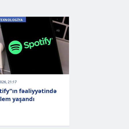
TEXNOLOGİYA
026, 21:17
tify”ın fəaliyyətində
lem yaşandı