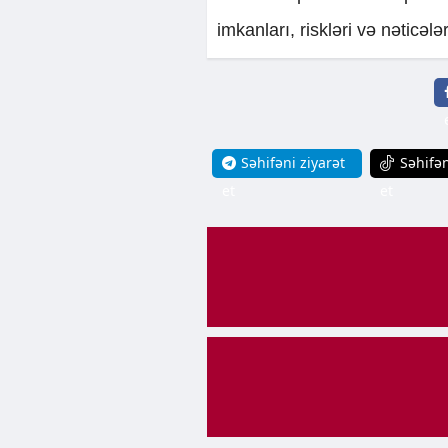
imkanları, riskləri və nəticəl
Səhifəni ziyarət
Səhifən
et
et