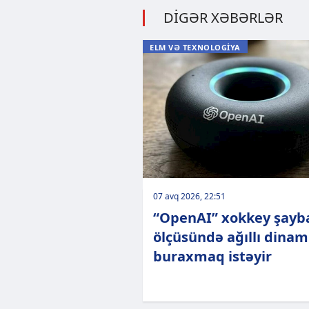
DİGƏR XƏBƏRLƏR
ELM VƏ TEXNOLOGİYA
07 avq 2026, 22:51
“OpenAI” xokkey şayb
ölçüsündə ağıllı dinam
buraxmaq istəyir