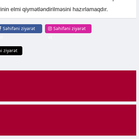
ərinin elmi qiymətləndirilməsini hazırlamaqdır.
Səhifəni ziyarət
Səhifəni ziyarət
et
et
i ziyarət