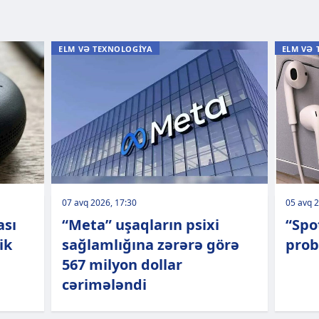
ELM VƏ TEXNOLOGİYA
ELM VƏ 
07 avq 2026, 17:30
05 avq 2
ası
“Meta” uşaqların psixi
“Spo
ik
sağlamlığına zərərə görə
prob
567 milyon dollar
cərimələndi