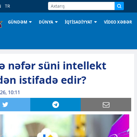
N
TR
GÜNDƏM
DÜNYA
İQTİSADİYYAT
VİDEO XƏBƏR
ə nəfər süni intellekt
ən istifadə edir?
026, 10:11