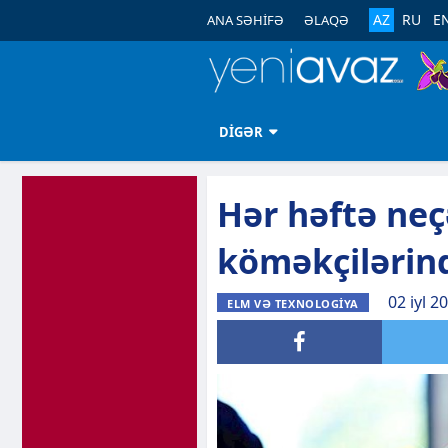
AZ
RU
E
ANA SƏHİFƏ
ƏLAQƏ
DİGƏR
Hər həftə neç
köməkçilərind
02 iyl 2
ELM VƏ TEXNOLOGİYA