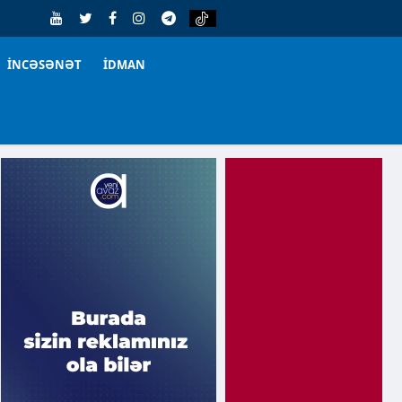
İNCƏSƏNƏT
İDMAN