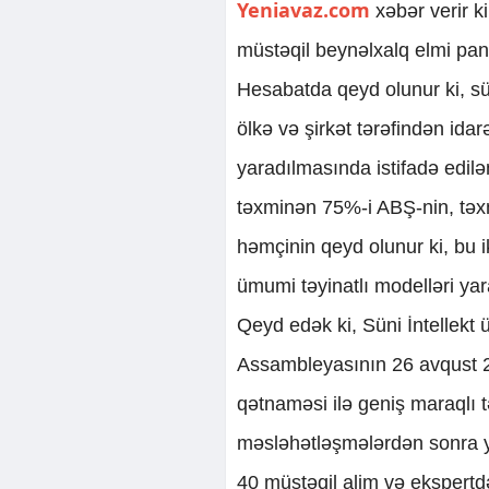
Yeniavaz.com
xəbər verir k
müstəqil beynəlxalq elmi pane
Hesabatda qeyd olunur ki, sün
ölkə və şirkət tərəfindən idar
yaradılmasında istifadə edi
təxminən 75%-i ABŞ-nin, təx
həmçinin qeyd olunur ki, bu ik
ümumi təyinatlı modelləri yara
Qeyd edək ki, Süni İntellekt
Assambleyasının 26 avqust 20
qətnaməsi ilə geniş maraqlı t
məsləhətləşmələrdən sonra ya
40 müstəqil alim və ekspertdə