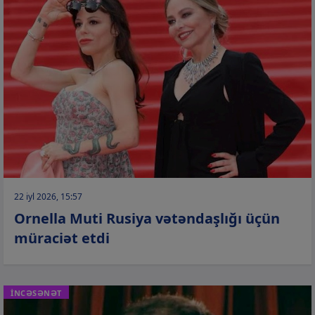
22 iyl 2026, 15:57
Ornella Muti Rusiya vətəndaşlığı üçün
müraciət etdi
İNCƏSƏNƏT