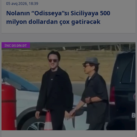
05 avq 2026, 18:39
Nolanın “Odisseya”sı Siciliyaya 500
milyon dollardan çox gətirəcək
İNCƏSƏNƏT