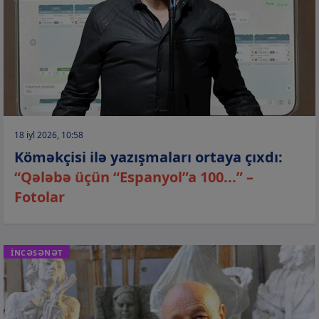
18 iyl 2026, 10:58
Köməkçisi ilə yazışmaları ortaya çıxdı:
“Qələbə üçün “Espanyol”a 100...” –
Fotolar
İNCƏSƏNƏT