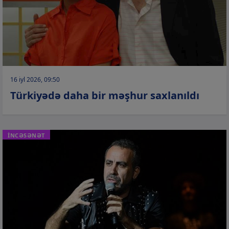
16 iyl 2026, 09:50
Türkiyədə daha bir məşhur saxlanıldı
İNCƏSƏNƏT