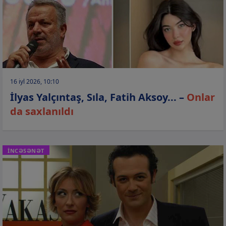
16 iyl 2026, 10:10
İlyas Yalçıntaş, Sıla, Fatih Aksoy... –
Onlar
da saxlanıldı
İNCƏSƏNƏT