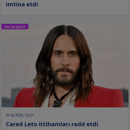
imtina etdi
İNCƏSƏNƏT
29 iyl 2026, 22:21
Cared Leto ittihamları rədd etdi