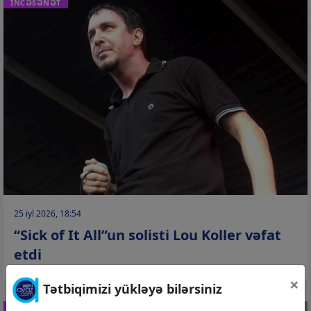
İNCƏSƏNƏT
25 iyl 2026, 18:54
“Sick of It All”un solisti Lou Koller vəfat
etdi
×
Tətbiqimizi yükləyə bilərsiniz
İNCƏSƏNƏT