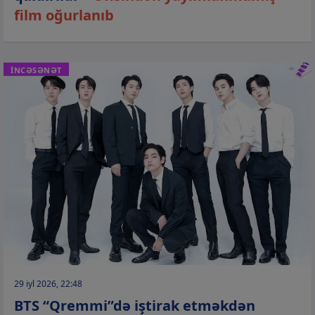
film oğurlanıb
İNCƏSƏNƏT
29 iyl 2026, 22:48
BTS “Qremmi”də iştirak etməkdən