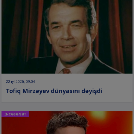
22 iyl 2026, 09:04
Tofiq Mirzəyev dünyasını dəyişdi
İNCƏSƏNƏT