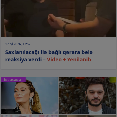
17 iyl 2026, 13:52
Saxlanılacağı ilə bağlı qərara belə
reaksiya verdi –
Video + Yenilənib
İNCƏSƏNƏT