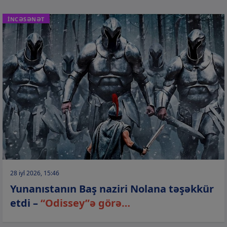
İNCƏSƏNƏT
28 iyl 2026, 15:46
Yunanıstanın Baş naziri Nolana təşəkkür
etdi –
“Odissey”ə görə…