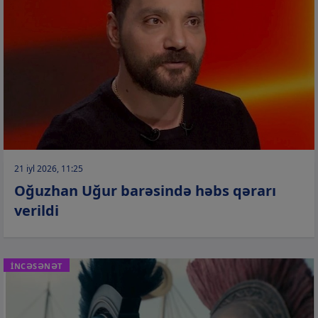
21 iyl 2026, 11:25
Oğuzhan Uğur barəsində həbs qərarı
verildi
İNCƏSƏNƏT