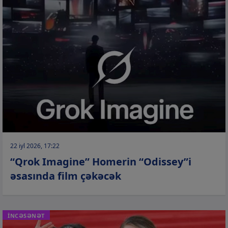
22 iyl 2026, 17:22
“Qrok Imagine” Homerin “Odissey”i
əsasında film çəkəcək
İNCƏSƏNƏT