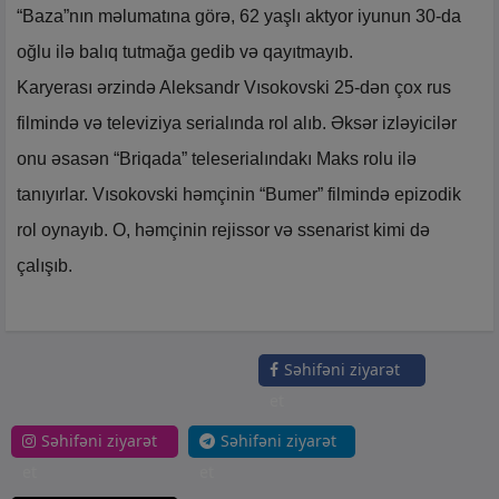
“Baza”nın məlumatına görə, 62 yaşlı aktyor iyunun 30-da
oğlu ilə balıq tutmağa gedib və qayıtmayıb.
Karyerası ərzində Aleksandr Vısokovski 25-dən çox rus
filmində və televiziya serialında rol alıb. Əksər izləyicilər
onu əsasən “Briqada” teleserialındakı Maks rolu ilə
tanıyırlar. Vısokovski həmçinin “Bumer” filmində epizodik
rol oynayıb. O, həmçinin rejissor və ssenarist kimi də
çalışıb.
Səhifəni ziyarət
et
Səhifəni ziyarət
Səhifəni ziyarət
et
et