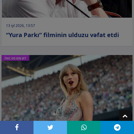
13 iyl 2026, 13:57
“Yura Parkı” filminin ulduzu vəfat etdi
İNCƏSƏNƏT
T