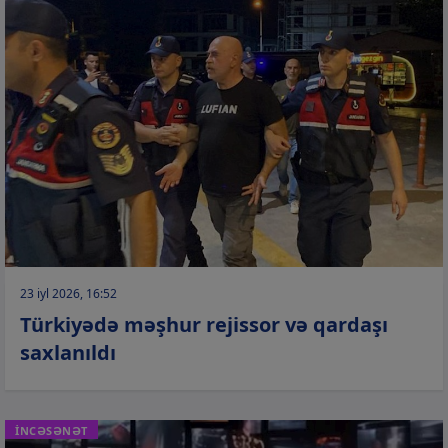
23 iyl 2026, 16:52
Türkiyədə məşhur rejissor və qardaşı
saxlanıldı
İNCƏSƏNƏT