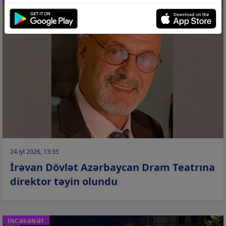
24 iyl 2026, 13:35
İrəvan Dövlət Azərbaycan Dram Teatrına
direktor təyin olundu
İNCƏSƏNƏT