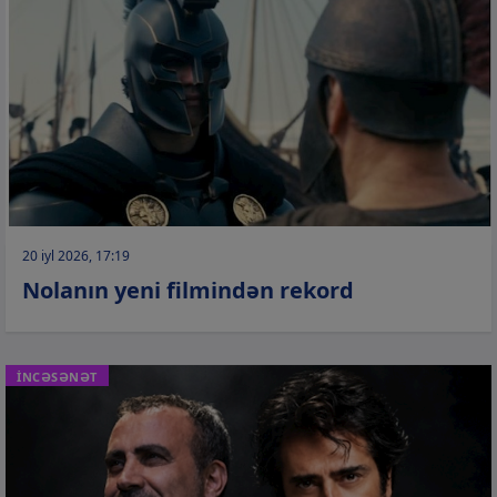
20 iyl 2026, 17:19
Nolanın yeni filmindən rekord
İNCƏSƏNƏT