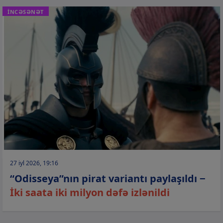
İNCƏSƏNƏT
27 iyl 2026, 19:16
“Odisseya”nın pirat variantı paylaşıldı −
İki saata iki milyon dəfə izlənildi