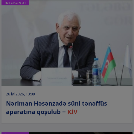
İNCƏSƏNƏT
26 iyl 2026, 13:09
Nəriman Həsənzadə süni tənəffüs
aparatına qoşulub −
KİV