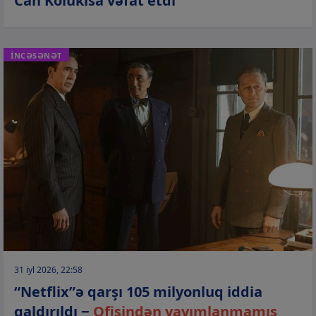
Can Kolukısa vəfat etdi
İNCƏSƏNƏT
31 iyl 2026, 22:58
“Netflix”ə qarşı 105 milyonluq iddia
qaldırıldı −
Ofisindən yayımlanmamış