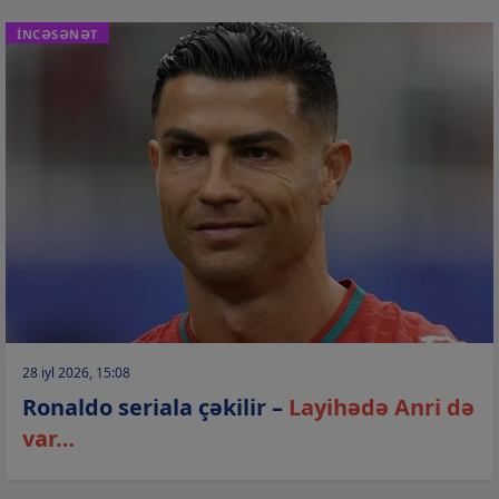
İNCƏSƏNƏT
28 iyl 2026, 15:08
Ronaldo seriala çəkilir –
Layihədə Anri də
var…