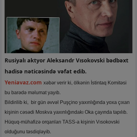
Rusiyalı aktyor Aleksandr Vısokovski bədbəxt
hadisə nəticəsində vəfat edib.
Yeniavaz.com
xəbər verir ki, ölkənin İstintaq Komitəsi
bu barədə məlumat yayıb.
Bildirilib ki, bir gün əvvəl Puşçino yaxınlığında yoxa çıxan
kişinin cəsədi Moskva yaxınlığındakı Oka çayında tapılıb.
Hüquq-mühafizə orqanları TASS-a kişinin Vısokovski
olduğunu təsdiqləyib.