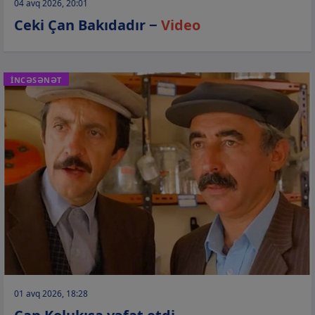
04 avq 2026, 20:01
Ceki Çan Bakıdadır −
Video
İNCƏSƏNƏT
01 avq 2026, 18:28