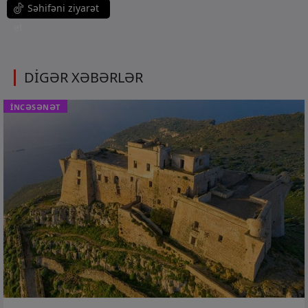
Səhifəni ziyarət
et
DİGƏR XƏBƏRLƏR
İNCƏSƏNƏT