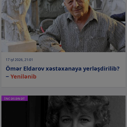
17 iyl 2026, 21:01
Ömər Eldarov xəstəxanaya yerləşdirilib?
−
Yenilənib
İNCƏSƏNƏT