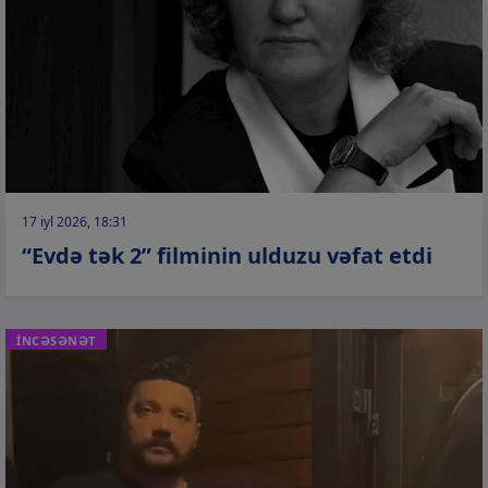
17 iyl 2026, 18:31
“Evdə tək 2” filminin ulduzu vəfat etdi
İNCƏSƏNƏT