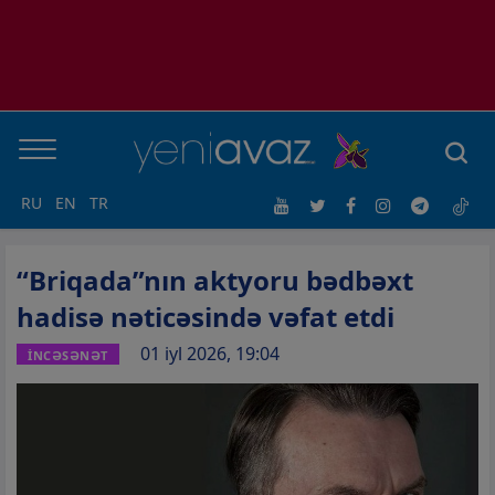
RU
EN
TR
“Briqada”nın aktyoru bədbəxt
hadisə nəticəsində vəfat etdi
01 iyl 2026, 19:04
İNCƏSƏNƏT