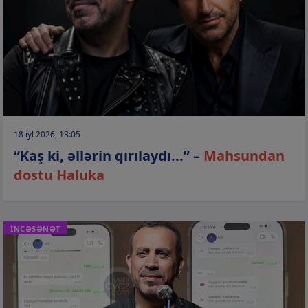
18 iyl 2026, 13:05
“Kaş ki, əllərin qırılaydı...” –
Mahsundan
dostu Haluka
İNCƏSƏNƏT