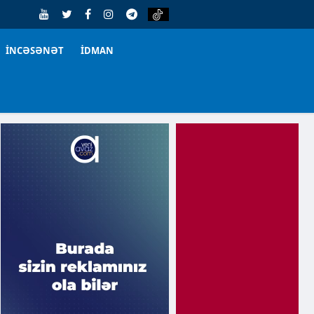
İNCƏSƏNƏT
İDMAN