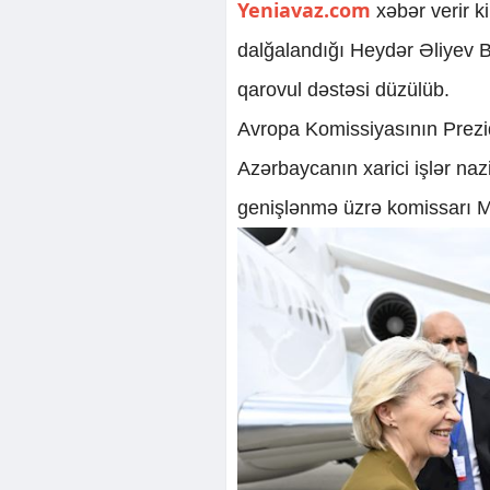
Yeniavaz.com
xəbər verir k
dalğalandığı Heydər Əliyev B
qarovul dəstəsi düzülüb.
Avropa Komissiyasının Prezi
Azərbaycanın xarici işlər naz
genişlənmə üzrə komissarı Ma