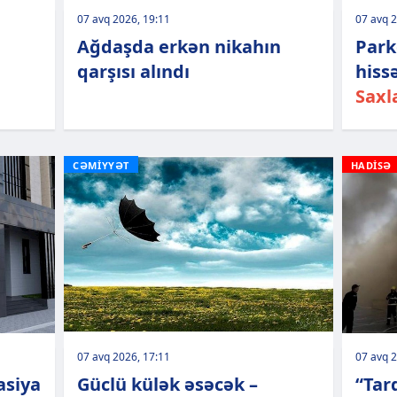
07 avq 2026, 19:11
07 avq 2
Ağdaşda erkən nikahın
Park
qarşısı alındı
hiss
Saxl
CƏMİYYƏT
HADİSƏ
07 avq 2026, 17:11
07 avq 2
asiya
Güclü külək əsəcək –
“Tar