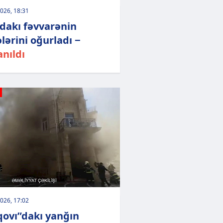
026, 18:31
dakı fəvvarənin
ələrini oğurladı −
anıldı
026, 17:02
qovı”dakı yanğın