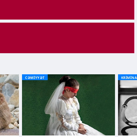
CƏMİYYƏT
KRİMİNA