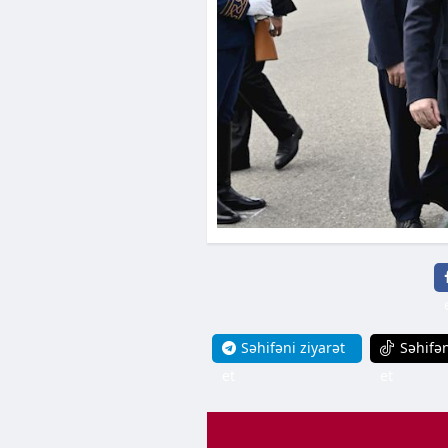
Səhifəni ziyarət
Səhifən
et
et