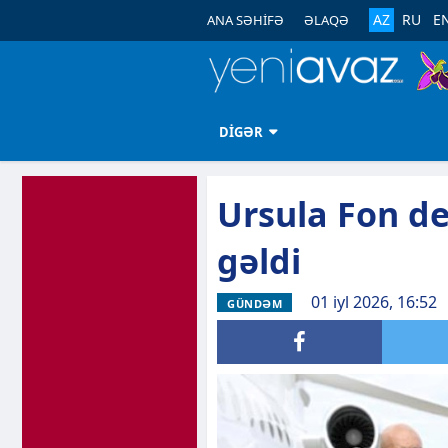
AZ
RU
E
ANA SƏHİFƏ
ƏLAQƏ
DİGƏR
Ursula Fon d
gəldi
01 iyl 2026, 16:52
GÜNDƏM