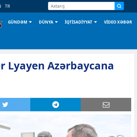
N
TR
GÜNDƏM
DÜNYA
İQTİSADİYYAT
VİDEO XƏBƏR
er Lyayen Azərbaycana