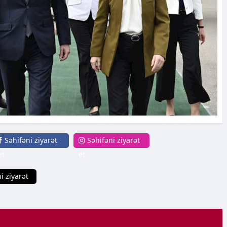
Səhifəni ziyarət
Səhifəni ziyarət
et
et
i ziyarət