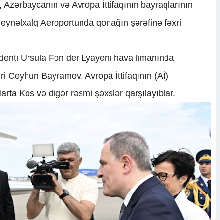
i, Azərbaycanın və Avropa İttifaqının bayraqlarının
eynəlxalq Aeroportunda qonağın şərəfinə fəxri
denti Ursula Fon der Lyayeni hava limanında
iri Ceyhun Bayramov, Avropa İttifaqının (Aİ)
rta Kos və digər rəsmi şəxslər qarşılayıblar.