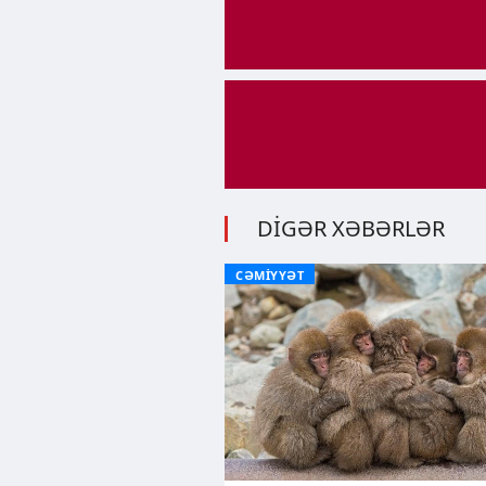
DİGƏR XƏBƏRLƏR
CƏMİYYƏT