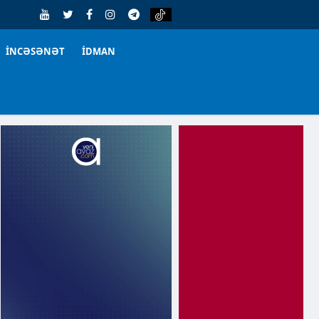
İNCƏSƏNƏT
İDMAN