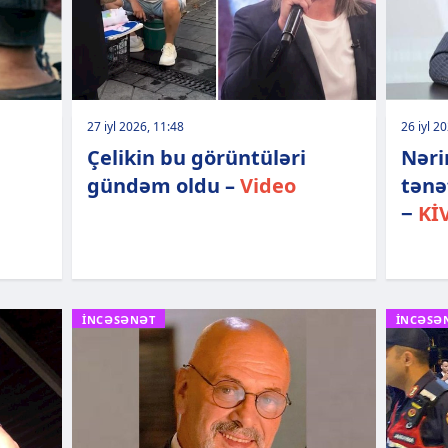
27 iyl 2026, 11:48
26 iyl 2
Çelikin bu görüntüləri
Nəri
gündəm oldu –
Video
tənə
−
Kİ
İNCƏSƏNƏT
İNCƏSƏ