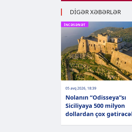
DİGƏR XƏBƏRLƏR
İNCƏSƏNƏT
05 avq 2026, 18:39
Nolanın “Odisseya”sı
Siciliyaya 500 milyon
dollardan çox gətirəcə