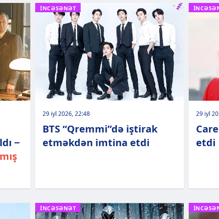
İNCƏSƏNƏT
İNCƏSƏ
29 iyl 2026, 22:48
29 iyl 2
BTS “Qremmi”də iştirak
Care
ldı −
etməkdən imtina etdi
etdi
amış
İNCƏSƏNƏT
İNCƏSƏ