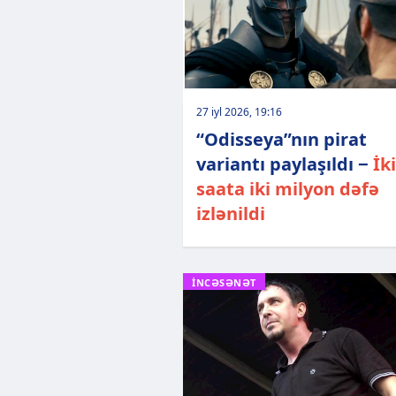
27 iyl 2026, 19:16
“Odisseya”nın pirat
variantı paylaşıldı −
İki
saata iki milyon dəfə
izlənildi
İNCƏSƏNƏT