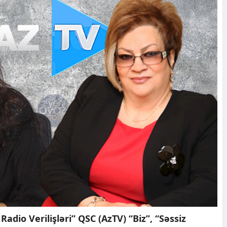
adio Verilişləri” QSC (AzTV) “Biz”, “Səssiz