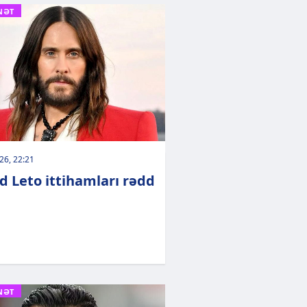
NƏT
026, 22:21
d Leto ittihamları rədd
NƏT