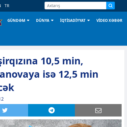
N
TR
GÜNDƏM
DÜNYA
İQTİSADİYYAT
VİDEO XƏBƏR
irqızına 10,5 min,
anovaya isə 12,5 min
cək
12