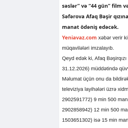
səslər” və “44 gün” film v
Səfərova Afaq Bəşir qızın
manat ödəniş edəcək.
Yeniavaz.com
xəbər verir k
müqavilələri imzalayıb.
Qeyd edək ki, Afaq Bəşirqızı
31.12.2026) müddətində qüv
Məlumat üçün onu da bildirək 
televiziya layihələri üzrə x
2902591772) 9 min 500 mana
2902858942) 12 min 500 man
1503651302) isə 15 min man