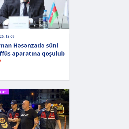
026, 13:09
man Həsənzadə süni
ffüs aparatına qoşulub
V
NƏT