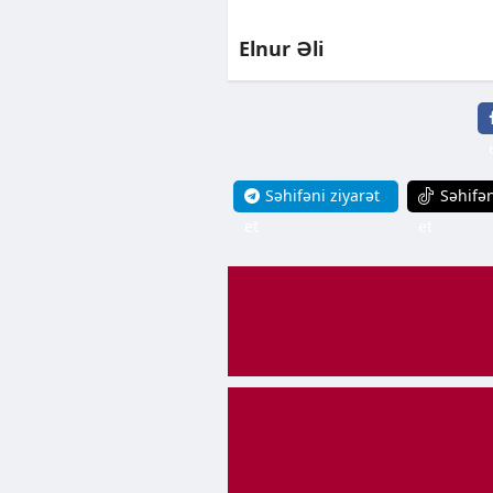
Elnur Əli
Səhifəni ziyarət
Səhifən
et
et