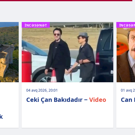
İNCƏSƏNƏT
İNCƏSƏ
04 avq 2026, 20:01
01 avq 2
Ceki Çan Bakıdadır −
Video
Can 
k