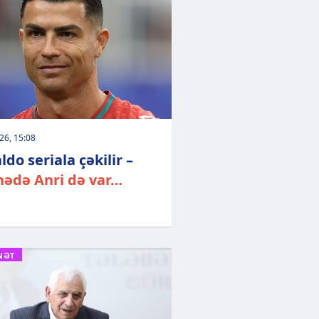
026, 15:08
do seriala çəkilir –
hədə Anri də var…
NƏT