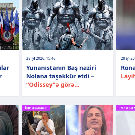
28 iyl 2026, 15:46
28 iyl 2
ular
Yunanıstanın Baş naziri
Ronal
r
Nolana təşəkkür etdi –
Layi
“Odissey”ə görə…
İNCƏSƏNƏT
İNCƏSƏ