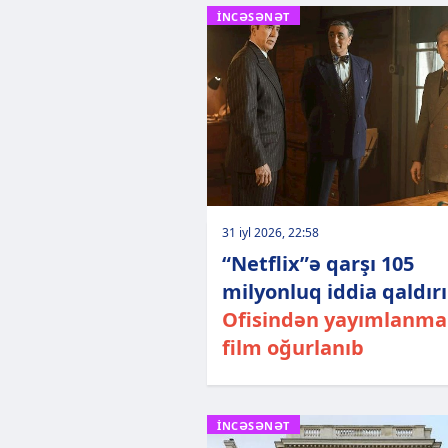
İNCƏSƏNƏT
31 iyl 2026, 22:58
“Netflix”ə qarşı 105
milyonluq iddia qaldırı
Ofisindən yayımlanm
film oğurlanıb
İNCƏSƏNƏT