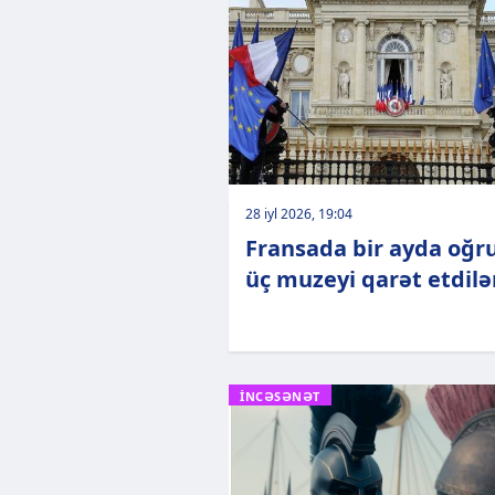
28 iyl 2026, 19:04
Fransada bir ayda oğr
üç muzeyi qarət etdilə
İNCƏSƏNƏT