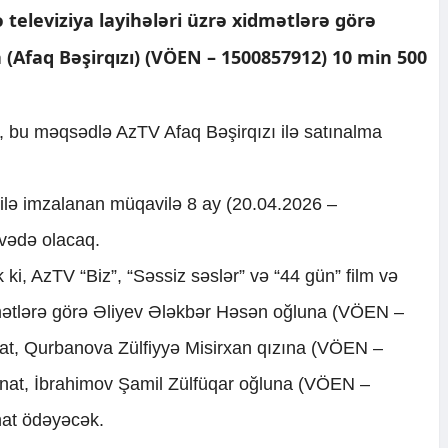
ə televiziya layihələri üzrə xidmətlərə görə
a (Afaq Bəşirqızı) (VÖEN – 1500857912) 10 min 500
i, bu məqsədlə AzTV Afaq Bəşirqızı ilə satınalma
 ilə imzalanan müqavilə 8 ay (20.04.2026 –
vədə olacaq.
ki, AzTV “Biz”, “Səssiz səslər” və “44 gün” film və
idmətlərə görə Əliyev Ələkbər Həsən oğluna (VÖEN –
t, Qurbanova Zülfiyyə Misirxan qızına (VÖEN –
at, İbrahimov Şamil Zülfüqar oğluna (VÖEN –
at ödəyəcək.