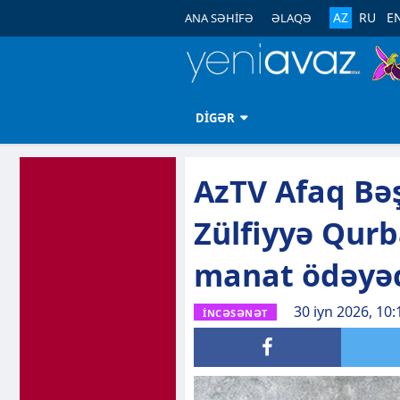
AZ
RU
E
ANA SƏHİFƏ
ƏLAQƏ
DİGƏR
AzTV Afaq Bəş
Zülfiyyə Qurb
manat ödəyə
30 iyn 2026, 10:
İNCƏSƏNƏT