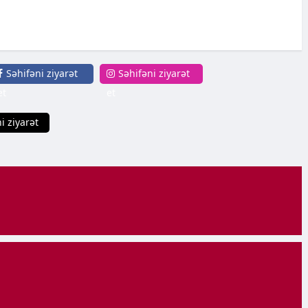
Səhifəni ziyarət
Səhifəni ziyarət
et
et
i ziyarət