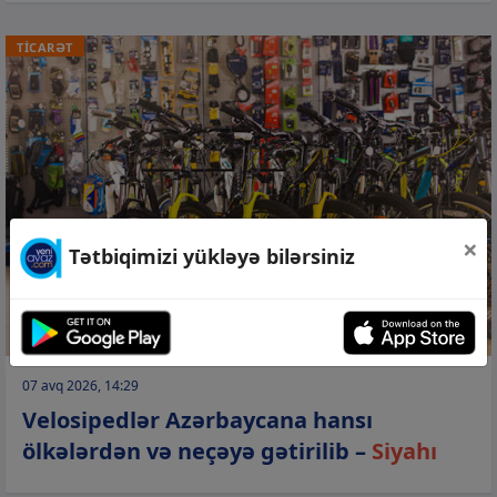
TİCARƏT
×
Tətbiqimizi yükləyə bilərsiniz
07 avq 2026, 14:29
Velosipedlər Azərbaycana hansı
ölkələrdən və neçəyə gətirilib –
Siyahı