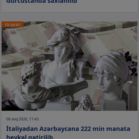
Gürcüstanda saxlanılıb
TİCARƏT
06 avq 2026, 11:43
İtaliyadan Azərbaycana 222 min manata
heykəl gətirilib