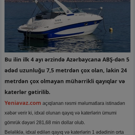
Bu ilin ilk 4 ayı ərzində Azərbaycana ABŞ-dən 5
ədəd uzunluğu 7,5 metrdən çox olan, lakin 24
metrdən çox olmayan mühərrikli qayıqlar və
katerlər gətirilib.
Yeniavaz.com
açıqlanan rəsmi məlumatlara istinadən
xəbər verir ki, idxal olunan qayıq və katerlərin ümumi
gömrük dəyəri 281,68 min dollar olub.
Beləliklə, idxal edilən qayıq və katerlərin 1 ədədinin orta