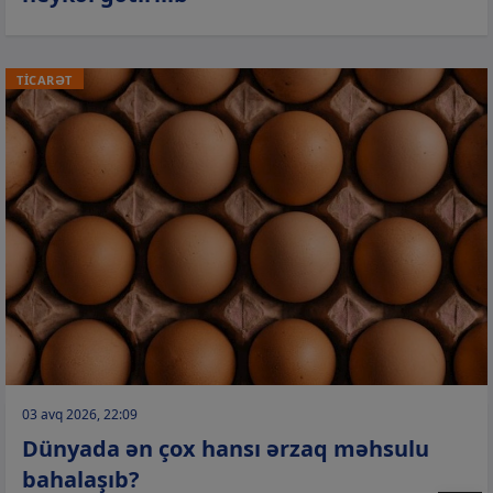
TİCARƏT
03 avq 2026, 22:09
Dünyada ən çox hansı ərzaq məhsulu
bahalaşıb?