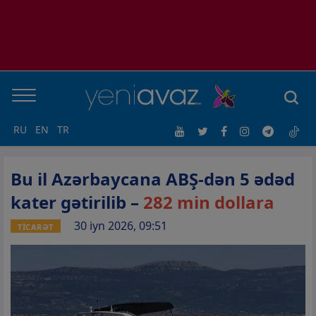
RU
EN
TR
Bu il Azərbaycana ABŞ-dən 5 ədəd
kater gətirilib –
282 min dollara
30 iyn 2026, 09:51
TİCARƏT