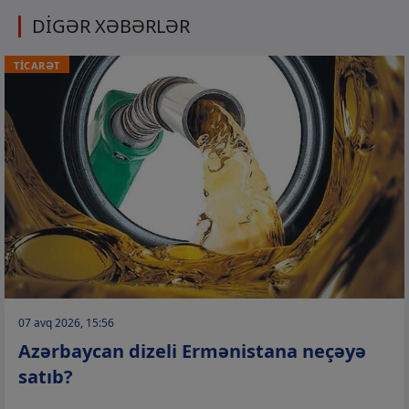
DİGƏR XƏBƏRLƏR
TİCARƏT
07 avq 2026, 15:56
Azərbaycan dizeli Ermənistana neçəyə
satıb?