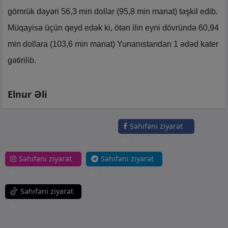
gömrük dəyəri 56,3 min dollar (95,8 min manat) təşkil edib.
Müqayisə üçün qeyd edək ki, ötən ilin eyni dövründə 60,94
min dollara (103,6 min manat) Yunanıstandan 1 ədəd kater
gətirilib.
Elnur Əli
Səhifəni ziyarət
et
Səhifəni ziyarət
Səhifəni ziyarət
et
et
Səhifəni ziyarət
et