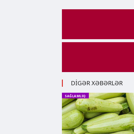
DİGƏR XƏBƏRLƏR
SAĞLAMLIQ