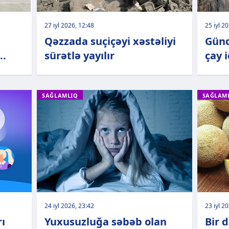
27 iyl 2026, 12:48
25 iyl 2
Qəzzada suçiçəyi xəstəliyi
Günd
..
sürətlə yayılır
çay 
SAĞLAMLIQ
SAĞLAM
24 iyl 2026, 23:42
23 iyl 2
rı
Yuxusuzluğa səbəb olan
Bir 