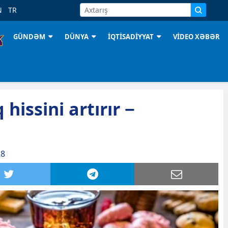
N
TR
GÜNDƏM
DÜNYA
İQTİSADİYYAT
VİDEO XƏBƏR
 hissini artırır −
28