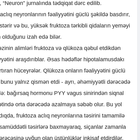
, “Neuron” jurnalında tədqiqat dərc edilib.
clıq neyronlarının fəaliyyətini güclü şəkildə basdırır,
östərir və bu, yüksək fruktoza tərkibli qidaların yeməyi
 olduğunu izah edə bilər.
zinin alimləri fruktoza və qlükoza qəbul etdikdən
yyətini araşdırıblar. Əsas hədəflər hipotalamusdakı
rtıran hüceyrələr. Qlükoza onların fəaliyyətini güclü
ə bunu yalnız qismən etdi - ayrı, əhəmiyyətli dərəcədə
əsilə: bağırsaq hormonu PYY vagus sinirindən siqnal
ətində orta dərəcədə azalmaya səbəb olur. Bu yol
ıqda, fruktoza aclıq neyronlarına təsirini tamamilə
qısamüddətli təsirlərə baxmayaraq, siçanlar zamanla
əcəsinə uyğun olan üstünlüklər inkişaf etdirdilər.