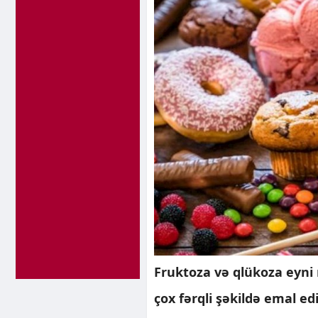
Fruktoza və qlükoza eyni m
çox fərqli şəkildə emal edi