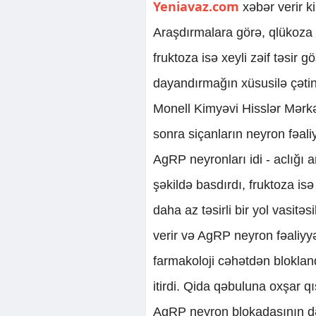
Yeniavaz.com
xəbər verir ki
Araşdırmalara görə, qlükoza a
fruktoza isə xeyli zəif təsir g
dayandırmağın xüsusilə çətin
Monell Kimyəvi Hisslər Mərkə
sonra siçanların neyron fəali
AgRP neyronları idi - aclığı a
şəkildə basdırdı, fruktoza is
daha az təsirli bir yol vasit
verir və AgRP neyron fəaliyy
farmakoloji cəhətdən blokland
itirdi. Qida qəbuluna oxşar 
AgRP neyron blokadasının dər