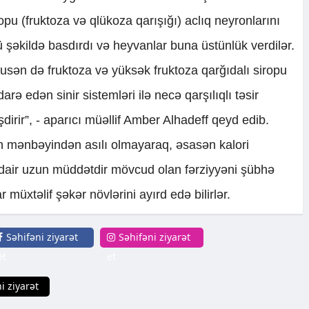
opu (fruktoza və qlükoza qarışığı) aclıq neyronlarını
 şəkildə basdırdı və heyvanlar buna üstünlük verdilər.
susən də fruktoza və yüksək fruktoza qarğıdalı siropu
darə edən sinir sistemləri ilə necə qarşılıqlı təsir
dirir”, - aparıcı müəllif Amber Alhadeff qeyd edib.
n mənbəyindən asılı olmayaraq, əsasən kalori
 dair uzun müddətdir mövcud olan fərziyyəni şübhə
ar müxtəlif şəkər növlərini ayırd edə bilirlər.
Səhifəni ziyarət
Səhifəni ziyarət
et
et
i ziyarət