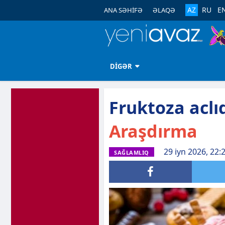
AZ
RU
E
ANA SƏHİFƏ
ƏLAQƏ
DİGƏR
Fruktoza aclıq
Araşdırma
29 iyn 2026, 22:
SAĞLAMLIQ