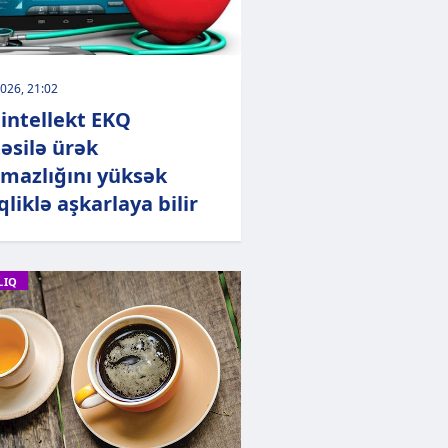
026, 21:02
 intellekt EKQ
təsilə ürək
şmazlığını yüksək
liklə aşkarlaya bilir
LIQ