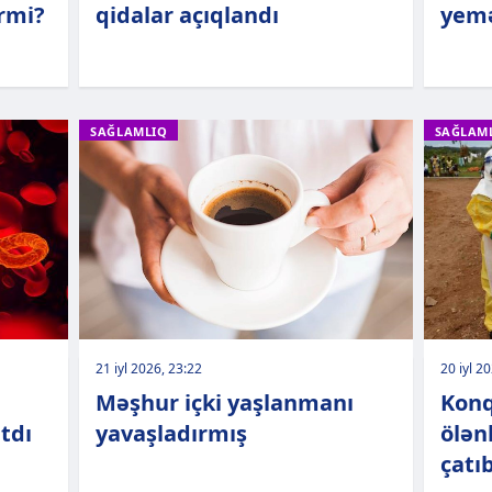
ərmi?
qidalar açıqlandı
yemə
SAĞLAMLIQ
SAĞLAM
21 iyl 2026, 23:22
20 iyl 2
Məşhur içki yaşlanmanı
Konq
atdı
yavaşladırmış
ölən
çatı