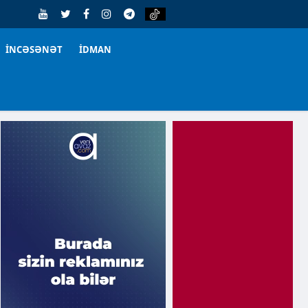
İNCƏSƏNƏT
İDMAN