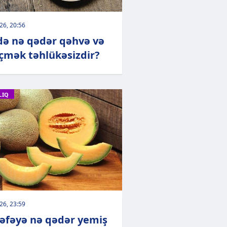
026, 20:56
ə nə qədər qəhvə və
içmək təhlükəsizdir?
LIQ
026, 23:59
dəfəyə nə qədər yemiş