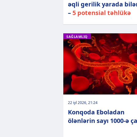
əqli gerilik yarada bil
–
5 potensial təhlükə
SAĞLAMLIQ
22 iyl 2026, 21:24
Konqoda Eboladan
ölənlərin sayı 1000-ə ç