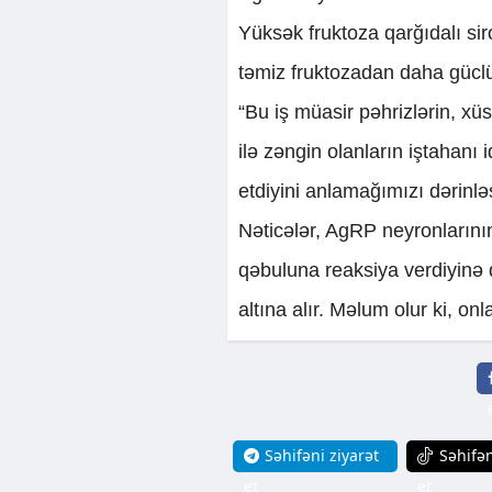
Yüksək fruktoza qarğıdalı sir
təmiz fruktozadan daha güclü
“Bu iş müasir pəhrizlərin, xü
ilə zəngin olanların iştahanı i
etdiyini anlamağımızı dərinləş
Nəticələr, AgRP neyronlarını
qəbuluna reaksiya verdiyinə
altına alır. Məlum olur ki, onl
Səhifəni ziyarət
Səhifən
et
et