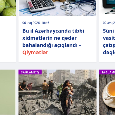
06 avq 2026, 10:46
02 avq 2
ı
Bu il Azərbaycanda tibbi
Süni
xidmətlərin nə qədər
vasi
bahalandığı açıqlandı –
çatı
Qiymətlər
dəqiq
SAĞLAMLIQ
SAĞLAM