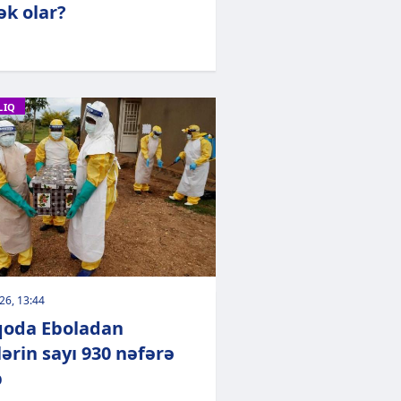
k olar?
LIQ
026, 13:44
oda Eboladan
lərin sayı 930 nəfərə
b