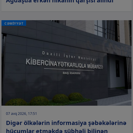
Ağdaşda erkən nikahın qarşısı alındı
CƏMİYYƏT
07 avq 2026, 17:51
Digər ölkələrin informasiya şəbəkələrinə
hücumlar etməkdə şübhəli bilinən