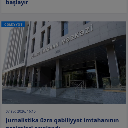
başlayır
CƏMİYYƏT
07 avq 2026, 16:15
Jurnalistika üzrə qabiliyyət imtahanının