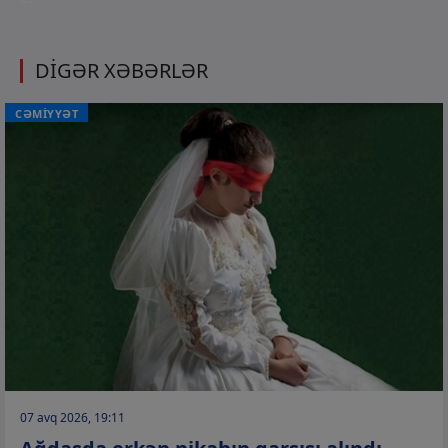
DİGƏR XƏBƏRLƏR
CƏMİYYƏT
07 avq 2026, 19:11