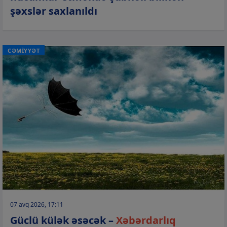
şəxslər saxlanıldı
CƏMİYYƏT
07 avq 2026, 17:11
Güclü külək əsəcək –
Xəbərdarlıq