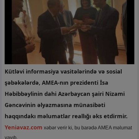
Kütləvi informasiya vasitələrində və sosial
şəbəkələrdə, AMEA-nın prezidenti İsa
Həbibbəylinin dahi Azərbaycan şairi Nizami
Gəncəvinin əlyazmasına münasibəti
haqqındakı məlumatlar reallığı əks etdirmir.
Yeniavaz.com
xəbər verir ki, bu barədə AMEA məlumat
yayıb.