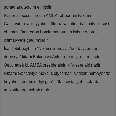
qonaqlara təqdim etmişdir.
Nədənsə sosial media AMEA rəhbərinin Nizami
Gəncəvinin şəxsiyyətinə, ölməz sənətinə bəslədiyi xüsusi
ehtiramı ifadə edən həmin məqamları ixtisar edərək
ictimaiyyətə çatdırmışdır.
İsa Həbibbəylinin “Nizami Gəncəvi: Azərbaycandan-
dünyaya” kitabı Bakıda və Ankarada nəşr olunmuşdur”.
Qeyd edək ki, AMEA prezidentinin XIV əsrə aid nadir
Nizami Gəncəviyə məxsus əlyazmanı Vatikan nümayəndə
heyətinə təqdim etdiyi görüntülər sosial şəbəkələrdə
müzakirələrə səbəb olub.