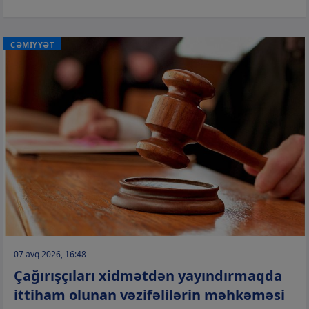
CƏMİYYƏT
07 avq 2026, 16:48
Çağırışçıları xidmətdən yayındırmaqda
ittiham olunan vəzifəlilərin məhkəməsi