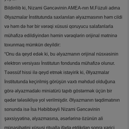
Bildirilib ki, Nizami Gəncəvinin AMEA-nın M.Füzuli adına
Əlyazmalar İnstitutunda saxlanılan əlyazmasının həm cildi
və həm də hər bir vərəqi xüsusi qoruyucu salafanlarla
mühafizə edildiyindən həmin vərəqlərin orijinal mətninə
toxunmaq mümkün deyildir:
“Onu da qeyd edək ki, bu əlyazmanın orijinal nüsxəsinin
elektron versiyası İnstitutun fondunda mühafizə olunur.
Təəssüf hissi ilə qeyd etmək istəyirik ki, Əlyazmalar
İnstitutunda keçirilmiş görüşün vaxtı məhdud olduğuna
görə əlyazmadakı miniatürü tapıb göstərmək üçün bir
qədər tələsikliyə yol verilmişdir. Əlyazmanın təqdimatının
sonunda isə İsa Həbibbəyli Nizami Gəncəvinin
şəxsiyyətinə, əlyazmasına, əsərlərinə özünün ali
münasibətini xüsusi ritualla ifadə etdikdən sonra xarici