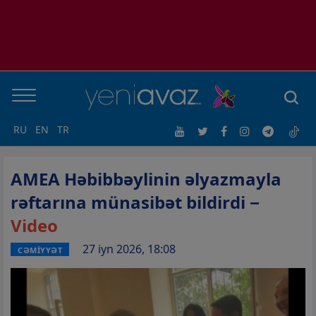
RU
EN
TR
AMEA Həbibbəylinin əlyazmayla
rəftarına münasibət bildirdi −
Video
27 iyn 2026, 18:08
CƏMİYYƏT