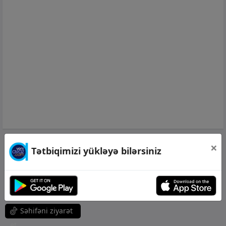
×
Səhifəni ziyarət
Tətbiqimizi yükləyə bilərsiniz
et
Səhifəni ziyarət
Səhifəni ziyarət
et
et
Səhifəni ziyarət
et