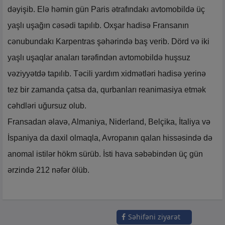
dəyişib. Elə həmin gün Paris ətrafındakı avtomobildə üç
yaşlı uşağın cəsədi tapılıb. Oxşar hadisə Fransanın
cənubundakı Karpentras şəhərində baş verib. Dörd və iki
yaşlı uşaqlar anaları tərəfindən avtomobildə huşsuz
vəziyyətdə tapılıb. Təcili yardım xidmətləri hadisə yerinə
tez bir zamanda çatsa da, qurbanları reanimasiya etmək
cəhdləri uğursuz olub.
Fransadan əlavə, Almaniya, Niderland, Belçika, İtaliya və
İspaniya da daxil olmaqla, Avropanın qalan hissəsində də
anomal istilər hökm sürüb. İsti hava səbəbindən üç gün
ərzində 212 nəfər ölüb.
Səhifəni ziyarət