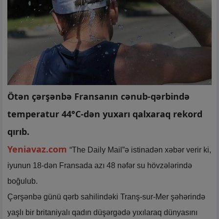
Ötən çərşənbə Fransanın cənub-qərbində
temperatur 44°C-dən yuxarı qalxaraq rekord
qırıb.
Yeniavaz.com
“The Daily Mail”ə istinadən xəbər verir ki,
iyunun 18-dən Fransada azı 48 nəfər su hövzələrində
boğulub.
Çərşənbə günü qərb sahilindəki Tranş-sur-Mer şəhərində
yaşlı bir britaniyalı qadın düşərgədə yıxılaraq dünyasını