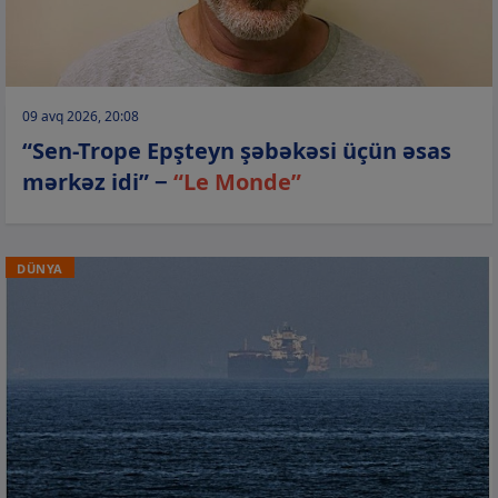
09 avq 2026, 20:08
“Sen-Trope Epşteyn şəbəkəsi üçün əsas
mərkəz idi” −
“Le Monde”
DÜNYA