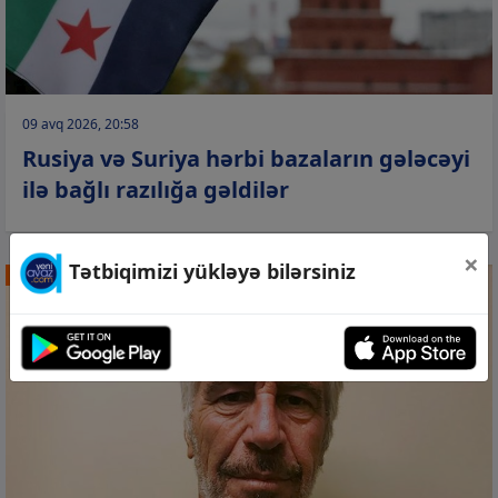
09 avq 2026, 20:58
Rusiya və Suriya hərbi bazaların gələcəyi
ilə bağlı razılığa gəldilər
×
Tətbiqimizi yükləyə bilərsiniz
DÜNYA