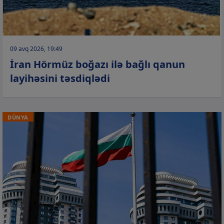
09 avq 2026, 19:49
İran Hörmüz boğazı ilə bağlı qanun
layihəsini təsdiqlədi
DÜNYA