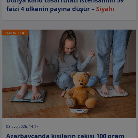
Dünya kənd təsərrüfatı istehsalının 59
faizi 4 ölkənin payına düşür –
Siyahı
STATİSTİKA
03 avq 2026, 14:17
Azərbaycanda kişilərin çəkisi 100 qram