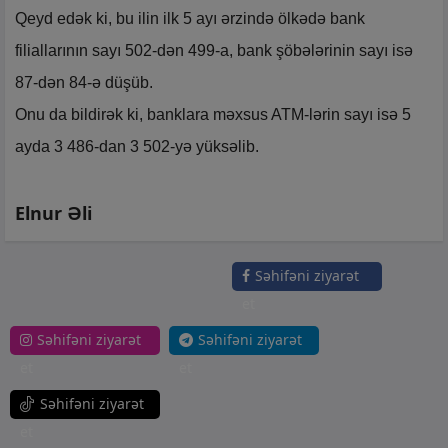
Qeyd edək ki, bu ilin ilk 5 ayı ərzində ölkədə bank
filiallarının sayı 502-dən 499-a, bank şöbələrinin sayı isə
87-dən 84-ə düşüb.
Onu da bildirək ki, banklara məxsus ATM-lərin sayı isə 5
ayda 3 486-dan 3 502-yə yüksəlib.
Elnur Əli
Səhifəni ziyarət
et
Səhifəni ziyarət
Səhifəni ziyarət
et
et
Səhifəni ziyarət
et