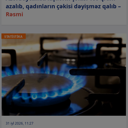
azalıb, qadınların çəkisi dəyişməz qalıb –
Rəsmi
STATİSTİKA
31 iyl 2026, 11:27