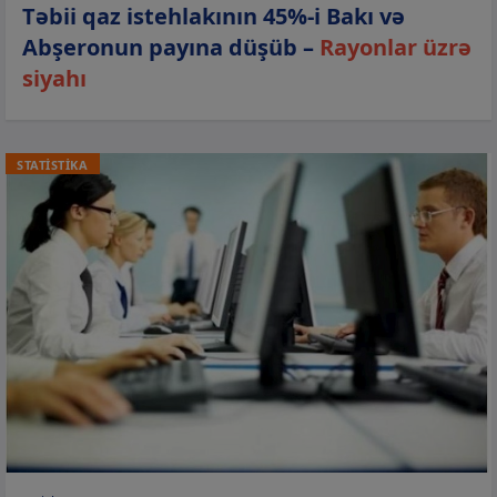
Təbii qaz istehlakının 45%-i Bakı və
Abşeronun payına düşüb –
Rayonlar üzrə
siyahı
STATİSTİKA