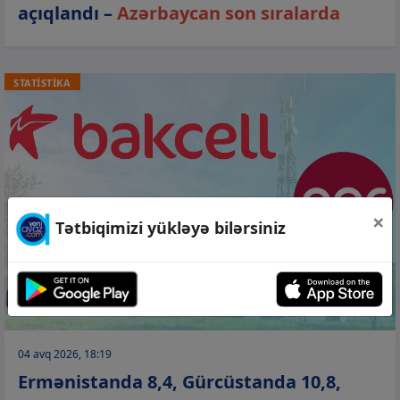
açıqlandı –
Azərbaycan son sıralarda
STATİSTİKA
×
Tətbiqimizi yükləyə bilərsiniz
04 avq 2026, 18:19
Ermənistanda 8,4, Gürcüstanda 10,8,