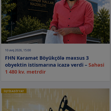
10 avq 2026, 15:00
FHN Kəramət Böyükçölə məxsus 3
obyektin istismarına icazə verdi –
Sahəsi
1 480 kv. metrdir
İQTİSADİYYAT