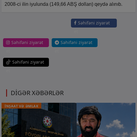
2008-ci ilin iyulunda (149,66 ABŞ dolları) qeydə alınıb.
Səhifəni ziyarət
et
Səhifəni ziyarət
Səhifəni ziyarət
et
et
Səhifəni ziyarət
et
DİGƏR XƏBƏRLƏR
İNŞAAT VƏ ƏMLAK