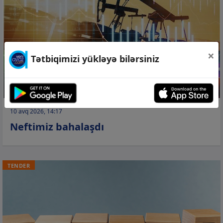
×
Tətbiqimizi yükləyə bilərsiniz
10 avq 2026, 14:17
Neftimiz bahalaşdı
TENDER