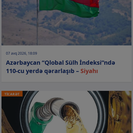
07 avq 2026, 18:09
Azərbaycan “Qlobal Sülh İndeksi”ndə
110-cu yerdə qərarlaşıb –
Siyahı
TİCARƏT