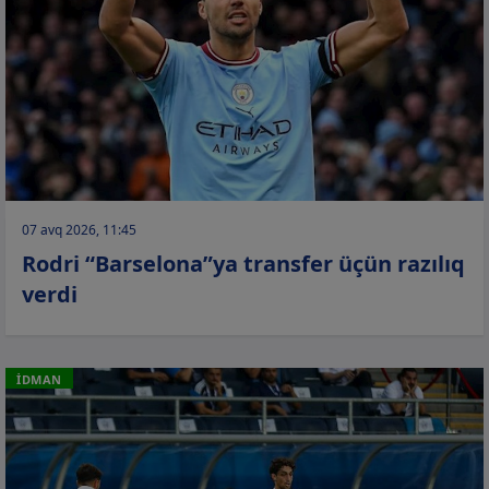
07 avq 2026, 11:45
Rodri “Barselona”ya transfer üçün razılıq
verdi
İDMAN