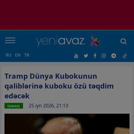
RU
EN
TR
Tramp Dünya Kubokunun
qaliblərinə kuboku özü təqdim
edəcək
25 iyn 2026, 21:13
İDMAN