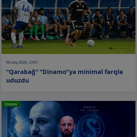
06 avq 2026, 23:01
“Qarabağ” “Dinamo”ya minimal fərqlə
uduzdu
İDMAN