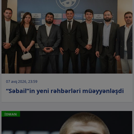
07 avq 2026, 23:59
“Səbail”in yeni rəhbərləri müəyyənləşdi
İDMAN