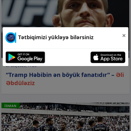
×
Tətbiqimizi yükləyə bilərsiniz
07 avq 2026, 17:26
“Tramp Həbibin ən böyük fanatıdır” –
Əli
Əbdüləziz
İDMAN