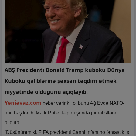
ABŞ Prezidenti Donald Tramp kuboku Dünya
Kuboku qaliblərinə şəxsən təqdim etmək
niyyətində olduğunu açıqlayıb.
Yeniavaz.com
xəbər verir ki, o, bunu Ağ Evdə NATO-
nun baş katibi Mark Rütte ilə görüşündə jurnalistlərə
bildirib.
“Düşünürəm ki, FİFA prezidenti Canni İnfantino fantastik iş