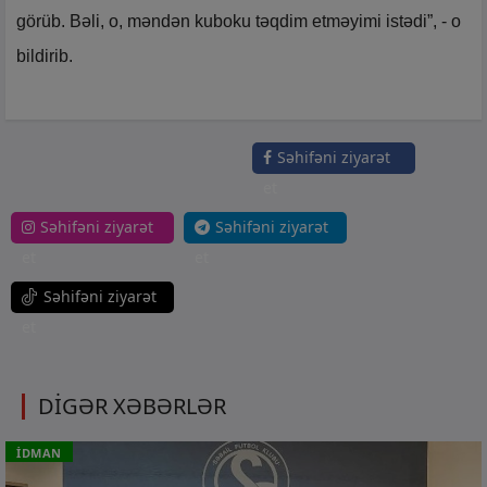
görüb. Bəli, o, məndən kuboku təqdim etməyimi istədi”, - o
bildirib.
Səhifəni ziyarət
et
Səhifəni ziyarət
Səhifəni ziyarət
et
et
Səhifəni ziyarət
et
DİGƏR XƏBƏRLƏR
İDMAN