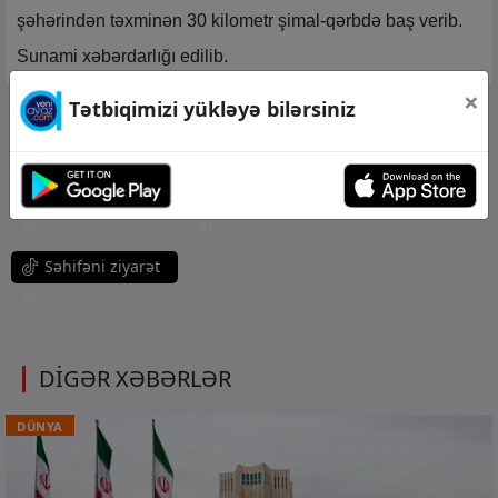
şəhərindən təxminən 30 kilometr şimal-qərbdə baş verib.
Sunami xəbərdarlığı edilib.
×
Tətbiqimizi yükləyə bilərsiniz
Səhifəni ziyarət
et
Səhifəni ziyarət
Səhifəni ziyarət
et
et
Səhifəni ziyarət
et
DİGƏR XƏBƏRLƏR
DÜNYA