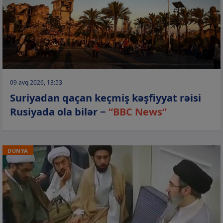
09 avq 2026, 13:53
Suriyadan qaçan keçmiş kəşfiyyat rəisi
Rusiyada ola bilər −
“BBC News”
DÜNYA