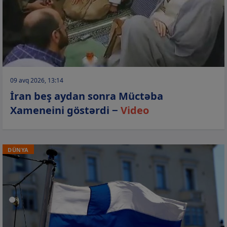
09 avq 2026, 13:14
İran beş aydan sonra Müctəba
Xameneini göstərdi −
Video
DÜNYA