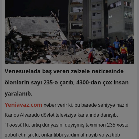
Venesuelada baş verən zəlzələ nəticəsində
ölənlərin sayı 235-ə çatıb, 4300-dən çox insan
yaralanıb.
Yeniavaz.com
xəbər verir ki, bu barədə səhiyyə naziri
Karlos Alvarado dövlət televiziya kanalında danışıb.
“Təəssüf ki, artıq dünyasını dəyişmiş təxminən 235 xəstə
qəbul etmişik ki, onlar tibbi yardım almayıb və ya tibb