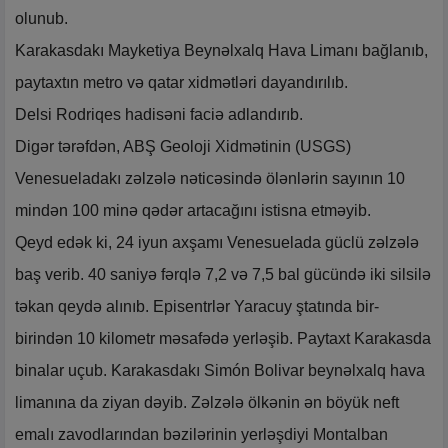
olunub.
Karakasdakı Mayketiya Beynəlxalq Hava Limanı bağlanıb,
paytaxtın metro və qatar xidmətləri dayandırılıb.
Delsi Rodriqes hadisəni faciə adlandırıb.
Digər tərəfdən, ABŞ Geoloji Xidmətinin (USGS)
Venesueladakı zəlzələ nəticəsində ölənlərin sayının 10
mindən 100 minə qədər artacağını istisna etməyib.
Qeyd edək ki, 24 iyun axşamı Venesuelada güclü zəlzələ
baş verib. 40 saniyə fərqlə 7,2 və 7,5 bal gücündə iki silsilə
təkan qeydə alınıb. Episentrlər Yaracuy ştatında bir-
birindən 10 kilometr məsafədə yerləşib. Paytaxt Karakasda
binalar uçub. Karakasdakı Simón Bolivar beynəlxalq hava
limanına da ziyan dəyib. Zəlzələ ölkənin ən böyük neft
emalı zavodlarından bəzilərinin yerləşdiyi Montalban