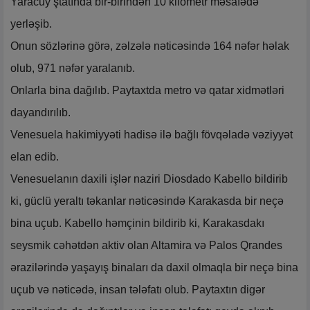
Yaracuy ştatında bir-birindən 10 kilometr məsafədə
yerləşib.
Onun sözlərinə görə, zəlzələ nəticəsində 164 nəfər həlak
olub, 971 nəfər yaralanıb.
Onlarla bina dağılıb. Paytaxtda metro və qatar xidmətləri
dayandırılıb.
Venesuela hakimiyyəti hadisə ilə bağlı fövqəladə vəziyyət
elan edib.
Venesuelanın daxili işlər naziri Diosdado Kabello bildirib
ki, güclü yeraltı təkanlar nəticəsində Karakasda bir neçə
bina uçub. Kabello həmçinin bildirib ki, Karakasdakı
seysmik cəhətdən aktiv olan Altamira və Palos Qrandes
ərazilərində yaşayış binaları da daxil olmaqla bir neçə bina
uçub və nəticədə, insan tələfatı olub. Paytaxtın digər