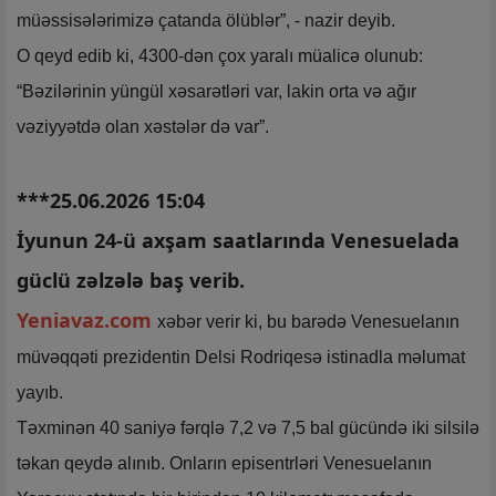
müəssisələrimizə çatanda ölüblər”, - nazir deyib.
O qeyd edib ki, 4300-dən çox yaralı müalicə olunub:
“Bəzilərinin yüngül xəsarətləri var, lakin orta və ağır
vəziyyətdə olan xəstələr də var”.
***25.06.2026 15:04
İyunun 24-ü axşam saatlarında Venesuelada
güclü zəlzələ baş verib.
Yeniavaz.com
xəbər verir ki, bu barədə Venesuelanın
müvəqqəti prezidentin Delsi Rodriqesə istinadla məlumat
yayıb.
Təxminən 40 saniyə fərqlə 7,2 və 7,5 bal gücündə iki silsilə
təkan qeydə alınıb. Onların episentrləri Venesuelanın