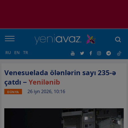
RU
EN
TR
Venesuelada ölənlərin sayı 235-ə
çatdı −
Yenilənib
26 iyn 2026, 10:16
DÜNYA