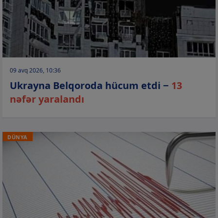
09 avq 2026, 10:36
Ukrayna Belqoroda hücum etdi −
13
nəfər yaralandı
DÜNYA