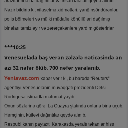
ərazilərində də dağıntılar və insan tələfatı qeydə alınıb.
Nazir bildirib ki, xilasetmə xidmətləri, yanğınsöndürənlər,
polis bölmələri və mülki müdafiə könüllüləri dağılmış
binaları təmizləyir və zərərçəkənlərə yardım göstərirlər.
***10:25
Venesuelada baş verən zəlzələ nəticəsində ən
azı 32 nəfər ölüb, 700 nəfər yaralanıb.
Yeniavaz.com
xəbər verir ki, bu barədə “Reuters”
agentliyi Venesuelanın müvəqqəti prezidenti Delsi
Rodriqesə istinadla məlumat yayıb.
Onun sözlərinə görə, La Quayra ştatında onlarla bina uçub.
Həmçinin, kütləvi dağıntılar qeydə alınıb.
Respublikanın paytaxtı Karakasda yeraltı təkanlar hiss