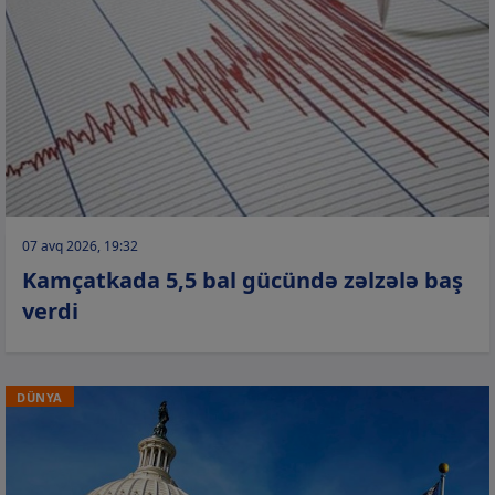
07 avq 2026, 19:32
Kamçatkada 5,5 bal gücündə zəlzələ baş
verdi
DÜNYA