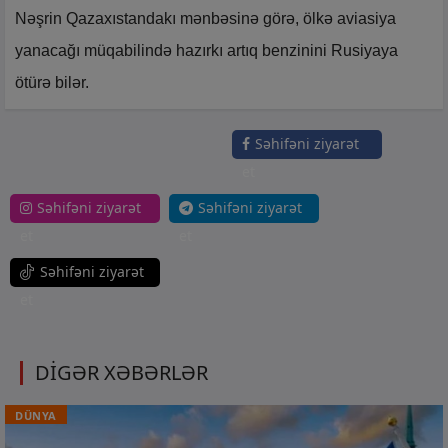
Nəşrin Qazaxıstandakı mənbəsinə görə, ölkə aviasiya
yanacağı müqabilində hazırkı artıq benzinini Rusiyaya
ötürə bilər.
Səhifəni ziyarət
et
Səhifəni ziyarət
Səhifəni ziyarət
et
et
Səhifəni ziyarət
et
DİGƏR XƏBƏRLƏR
DÜNYA