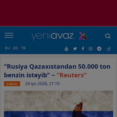
RU
EN
TR
“Rusiya Qazaxıstandan 50.000 ton
benzin istəyib” −
“Reuters”
24 iyn 2026, 21:19
DÜNYA