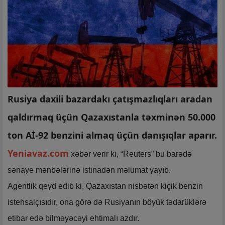
Rusiya daxili bazardakı çatışmazlıqları aradan
qaldırmaq üçün Qazaxıstanla təxminən 50.000
ton Aİ-92 benzini almaq üçün danışıqlar aparır.
Yeniavaz.com
xəbər verir ki, “Reuters” bu barədə
sənaye mənbələrinə istinadən məlumat yayıb.
Agentlik qeyd edib ki, Qazaxıstan nisbətən kiçik benzin
istehsalçısıdır, ona görə də Rusiyanın böyük tədarüklərə
etibar edə bilməyəcəyi ehtimalı azdır.