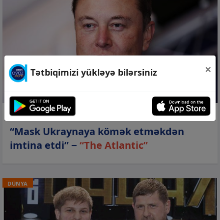
×
Tətbiqimizi yükləyə bilərsiniz
07 avq 2026, 20:47
“Mask Ukraynaya kömək etməkdən
imtina etdi” −
“The Atlantic”
DÜNYA