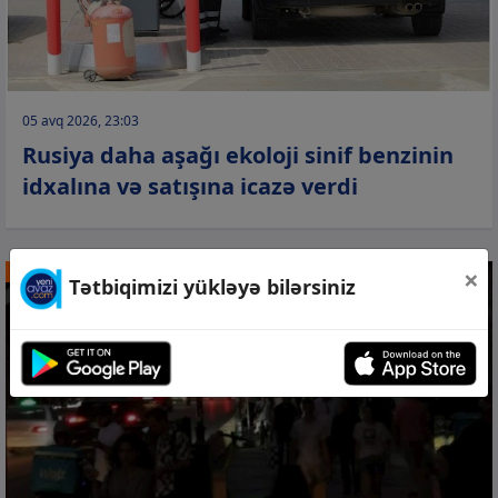
05 avq 2026, 23:03
Rusiya daha aşağı ekoloji sinif benzinin
idxalına və satışına icazə verdi
×
DÜNYA
Tətbiqimizi yükləyə bilərsiniz