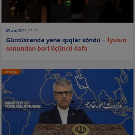
05 avq 2026, 22:29
Gürcüstanda yenə işıqlar söndü −
İyulun
sonundan bəri üçüncü dəfə
DÜNYA