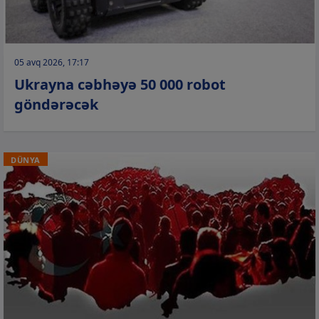
05 avq 2026, 17:17
Ukrayna cəbhəyə 50 000 robot
göndərəcək
DÜNYA