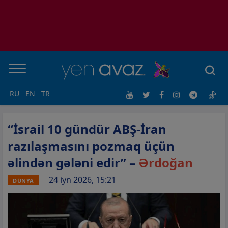
RU
EN
TR
“İsrail 10 gündür ABŞ-İran
razılaşmasını pozmaq üçün
əlindən gələni edir” –
Ərdoğan
24 iyn 2026, 15:21
DÜNYA