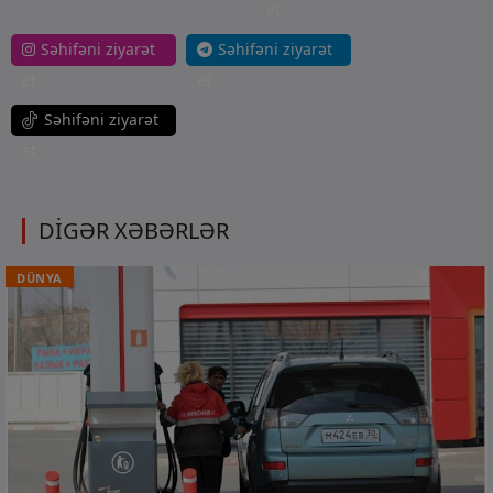
et
Səhifəni ziyarət
Səhifəni ziyarət
et
et
Səhifəni ziyarət
et
DİGƏR XƏBƏRLƏR
DÜNYA