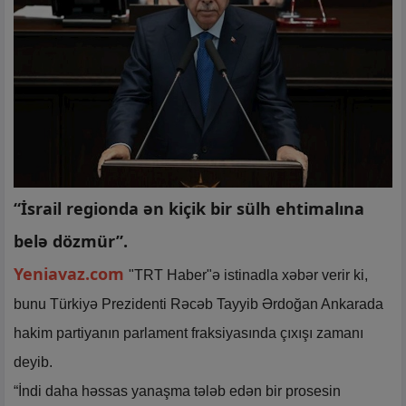
“İsrail regionda ən kiçik bir sülh ehtimalına
belə dözmür”.
Yeniavaz.com
"TRT Haber"ə istinadla xəbər verir ki,
bunu Türkiyə Prezidenti Rəcəb Tayyib Ərdoğan Ankarada
hakim partiyanın parlament fraksiyasında çıxışı zamanı
deyib.
“İndi daha həssas yanaşma tələb edən bir prosesin