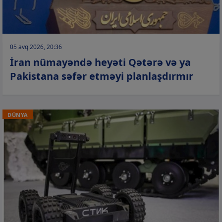
05 avq 2026, 20:36
İran nümayəndə heyəti Qətərə və ya
Pakistana səfər etməyi planlaşdırmır
DÜNYA