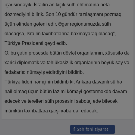
içərisindəyik. İsrailin ən kiçik sülh ehtimalına belə
dözmədiyini bilirik. Son 10 gündür razılaşmanı pozmaq
üçün əlindən gələni edir. Əgər regionumuzda sülh
olacaqsa, İsrailin təxribatlarına baxmayaraq olacaq”, -
Türkiyə Prezidenti qeyd edib.
O, bu çətin prosesdə bütün dövlət orqanlarının, xüsusilə də
xarici diplomatik və təhlükəsizlik orqanlarının böyük səy və
fədakarlıq nümayiş etdirdiyini bildirib.
Türkiyə lideri həmçinin bildirib ki, Ankara davamlı sülhə
nail olmaq üçün bütün lazımi köməyi göstərməkdə davam
edəcək və tərəfləri sülh prosesini sabotaj edə biləcək
mümkün təxribatlara qarşı xəbərdar edəcək.
Səhifəni ziyarət