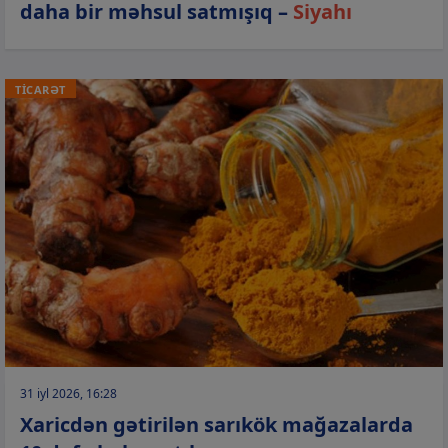
daha bir məhsul satmışıq –
Siyahı
TİCARƏT
31 iyl 2026, 16:28
Xaricdən gətirilən sarıkök mağazalarda