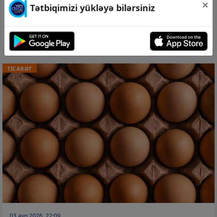
×
06 avq 2026, 11:43
Tətbiqimizi yükləyə bilərsiniz
İtaliyadan Azərbaycana 222 min manata
heykəl gətirilib
TİCARƏT
03 avq 2026, 22:09