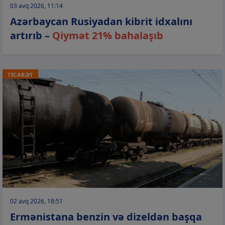
03 avq 2026, 11:14
Azərbaycan Rusiyadan kibrit idxalını
artırıb –
Qiymət 21% bahalaşıb
TİCARƏT
02 avq 2026, 18:51
Ermənistana benzin və dizeldən başqa