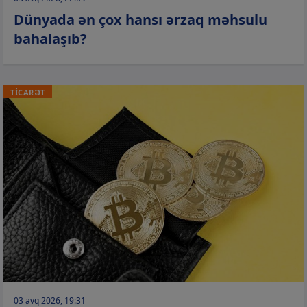
Dünyada ən çox hansı ərzaq məhsulu
bahalaşıb?
TİCARƏT
03 avq 2026, 19:31