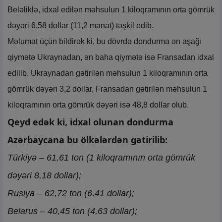
Beləliklə, idxal edilən məhsulun 1 kiloqramının orta gömrük
dəyəri 6,58 dollar (11,2 manat) təşkil edib.
Məlumat üçün bildirək ki, bu dövrdə dondurma ən aşağı
qiymətə Ukraynadan, ən baha qiymətə isə Fransadan idxal
edilib. Ukraynadan gətirilən məhsulun 1 kiloqramının orta
gömrük dəyəri 3,2 dollar, Fransadan gətirilən məhsulun 1
kiloqramının orta gömrük dəyəri isə 48,8 dollar olub.
Qeyd edək ki, idxal olunan dondurma
Azərbaycana bu ölkələrdən gətirilib:
Türkiyə – 61,61 ton (1 kiloqramının orta gömrük
dəyəri 8,18 dollar);
Rusiya – 62,72 ton (6,41 dollar);
Belarus – 40,45 ton (4,63 dollar);