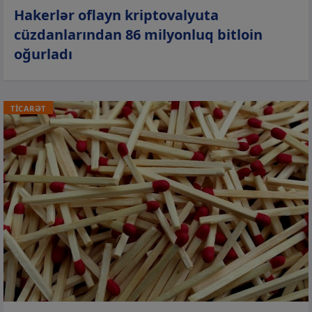
Hakerlər oflayn kriptovalyuta
cüzdanlarından 86 milyonluq bitloin
oğurladı
TİCARƏT