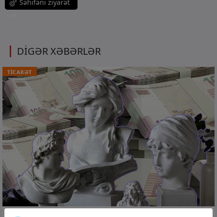
Səhifəni ziyarət
et
DİGƏR XƏBƏRLƏR
TİCARƏT