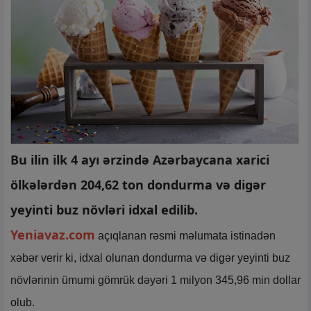
Bu ilin ilk 4 ayı ərzində Azərbaycana xarici
ölkələrdən 204,62 ton dondurma və digər
yeyinti buz növləri idxal edilib.
Yeniavaz.com
açıqlanan rəsmi məlumata istinadən
xəbər verir ki, idxal olunan dondurma və digər yeyinti buz
növlərinin ümumi gömrük dəyəri 1 milyon 345,96 min dollar
olub.