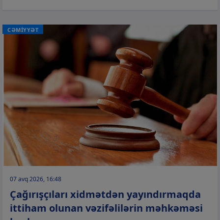
CƏMİYYƏT
07 avq 2026, 16:48
Çağırışçıları xidmətdən yayındırmaqda
ittiham olunan vəzifəlilərin məhkəməsi