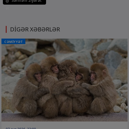
Səhifəni ziyarət
et
DİGƏR XƏBƏRLƏR
CƏMİYYƏT