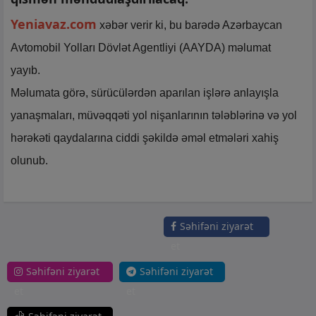
Yeniavaz.com
xəbər verir ki, bu barədə Azərbaycan
Avtomobil Yolları Dövlət Agentliyi (AAYDA) məlumat
yayıb.
Məlumata görə, sürücülərdən aparılan işlərə anlayışla
yanaşmaları, müvəqqəti yol nişanlarının tələblərinə və yol
hərəkəti qaydalarına ciddi şəkildə əməl etmələri xahiş
olunub.
Səhifəni ziyarət
et
Səhifəni ziyarət
Səhifəni ziyarət
et
et