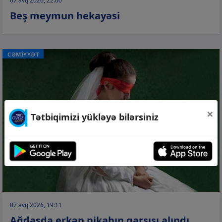
07 avq 2026, 22:00
Beş meymun hekayəsi
CƏMİYYƏT
×
Tətbiqimizi yükləyə bilərsiniz
07 avq 2026, 19:11
Ağdaşda erkən nikahın qarşısı alındı