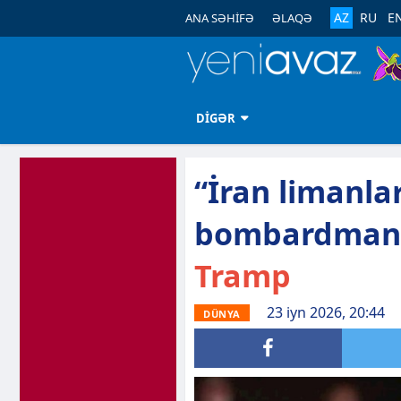
AZ
RU
E
ANA SƏHİFƏ
ƏLAQƏ
DİGƏR
“İran limanla
bombardmanda
Tramp
23 iyn 2026, 20:44
DÜNYA