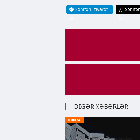
Səhifəni ziyarət
Səhifən
et
et
DİGƏR XƏBƏRLƏR
DÜNYA