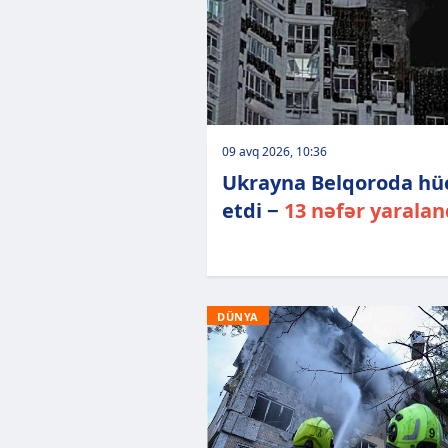
09 avq 2026, 10:36
Ukrayna Belqoroda h
etdi −
13 nəfər yaralan
DÜNYA