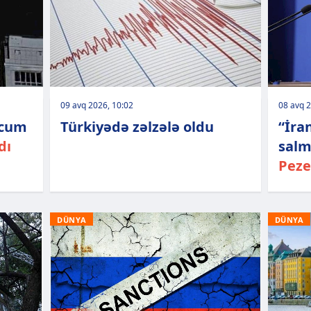
09 avq 2026, 10:02
08 avq 2
ücum
Türkiyədə zəlzələ oldu
“İra
dı
salm
Peze
DÜNYA
DÜNYA