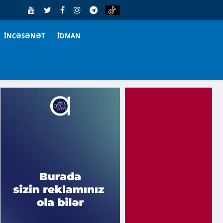
İNCƏSƏNƏT
İDMAN