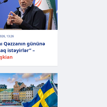
026, 13:26
nı Qəzzanın gününə
aq istəyirlər” –
şkian