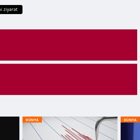
i ziyarət
DÜNYA
DÜNYA