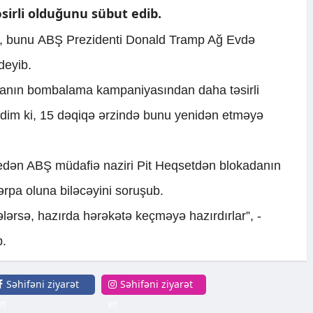
irli olduğunu sübut edib.
ki, bunu ABŞ Prezidenti Donald Tramp Ağ Evdə
 deyib.
adanın bombalama kampaniyasından daha təsirli
dim ki, 15 dəqiqə ərzində bunu yenidən etməyə
 edən ABŞ müdafiə naziri Pit Heqsetdən blokadanın
rpa oluna biləcəyini soruşub.
lərsə, hazırda hərəkətə keçməyə hazırdırlar”, -
b.
Səhifəni ziyarət
Səhifəni ziyarət
et
et