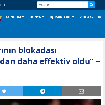
N
TR
GÜNDƏM
DÜNYA
İQTİSADİYYAT
VİDEO XƏBƏR
rının blokadası
n daha effektiv oldu” −