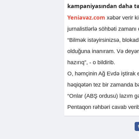
kampaniyasından daha təs
Yeniavaz.com
xəbər verir 
jurnalistlərlə söhbəti zamanı
“Bilmək istəyirsinizsə, blok
olduğuna inanıram. Və deyər
hazırıq”, - o bildirib.
O, həmçinin Ağ Evdə iştirak
həqiqətən tez bir zamanda bə
“Onlar (ABŞ ordusu) lazım gə
Pentaqon rəhbəri cavab veri