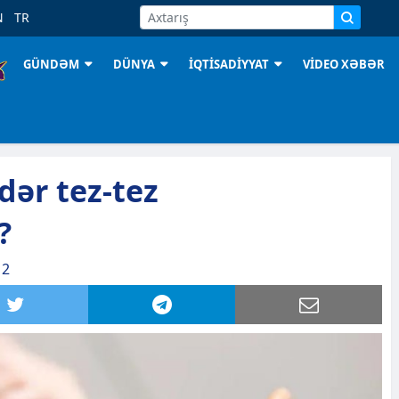
N
TR
GÜNDƏM
DÜNYA
İQTİSADİYYAT
VİDEO XƏBƏR
dər tez-tez
?
12