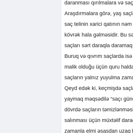
daranması qırılmalara və saç
Araşdırmalara görə, yaş saçl
saç telinin xarici qatının nə
kövrək hala gəlməsidir. Bu s
saçları sərt daraqla daramaq 
Buruq və qıvrım saçlarda isə 
malik olduğu üçün quru halda 
saçların yalnız yuyulma zama
Qeyd edək ki, keçmişdə saçla
yaymaq məqsədilə “saçı günd
dövrdə saçların təmizlənməsi,
salınması üçün müxtəlif daraq 
zamanla elmi əsasdan uzaq bi