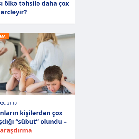
ı ölkə təhsilə daha çox
xərcləyir?
RMA
026, 21:10
nların kişilərdən çox
şdığı “sübut” olundu –
 araşdırma