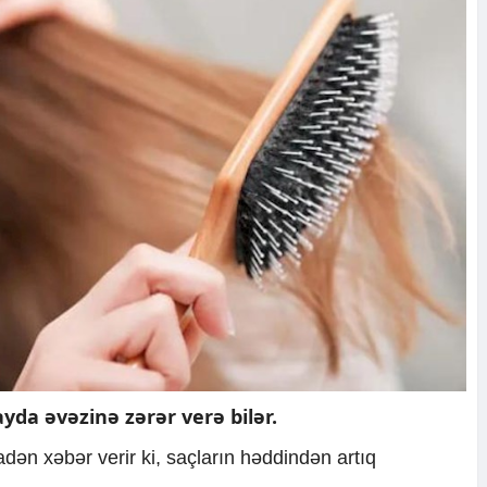
yda əvəzinə zərər verə bilər.
dən xəbər verir ki, saçların həddindən artıq