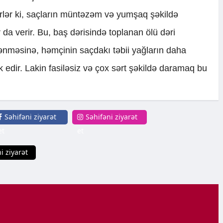
irlər ki, saçların müntəzəm və yumşaq şəkildə
a verir. Bu, baş dərisində toplanan ölü dəri
lənməsinə, həmçinin saçdakı təbii yağların daha
dir. Lakin fasiləsiz və çox sərt şəkildə daramaq bu
Səhifəni ziyarət
Səhifəni ziyarət
et
et
i ziyarət