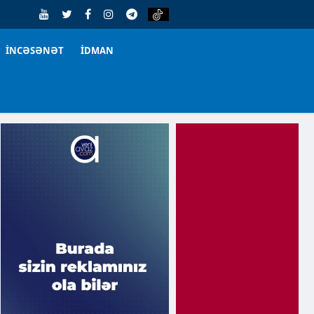
İNCƏSƏNƏT
İDMAN