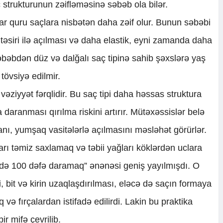
 strukturunun zəifləməsinə səbəb ola bilər.
ar quru saçlara nisbətən daha zəif olur. Bunun səbəbi
m təsiri ilə açılması və daha elastik, eyni zamanda daha
əbəbdən düz və dalğalı saç tipinə sahib şəxslərə yaş
tövsiyə edilmir.
vəziyyət fərqlidir. Bu saç tipi daha həssas struktura
daranması qırılma riskini artırır. Mütəxəssislər belə
nı, yumşaq vasitələrlə açılmasını məsləhət görürlər.
rı təmiz saxlamaq və təbii yağları köklərdən uclara
ə 100 dəfə daramaq” ənənəsi geniş yayılmışdı. O
 bit və kirin uzaqlaşdırılması, eləcə də saçın formaya
və fırçalardan istifadə edilirdi. Lakin bu praktika
r mifə çevrilib.