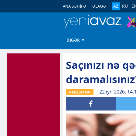
AZ
RU
E
ANA SƏHİFƏ
ƏLAQƏ
DİGƏR
Saçınızı nə qə
daramalısınız
22 iyn 2026, 14:
ARAŞDIRMA