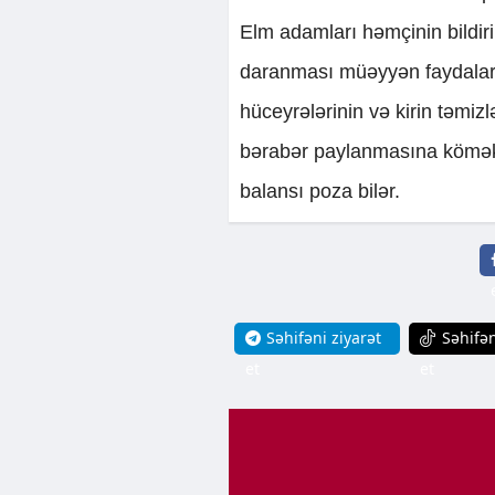
Elm adamları həmçinin bildir
daranması müəyyən faydalar d
hüceyrələrinin və kirin təmiz
bərabər paylanmasına kömək e
balansı poza bilər.
Səhifəni ziyarət
Səhifən
et
et