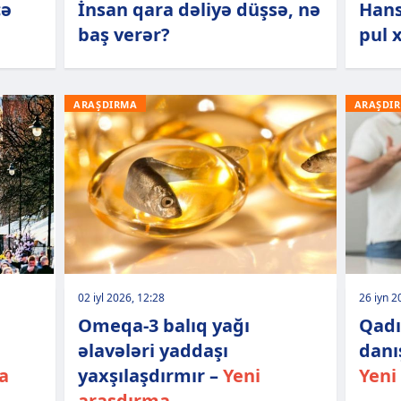
cə
İnsan qara dəliyə düşsə, nə
Hans
baş verər?
pul 
ARAŞDIRMA
ARAŞDI
02 iyl 2026, 12:28
26 iyn 2
Omeqa-3 balıq yağı
Qadı
əlavələri yaddaşı
danı
a
yaxşılaşdırmır –
Yeni
Yeni
araşdırma