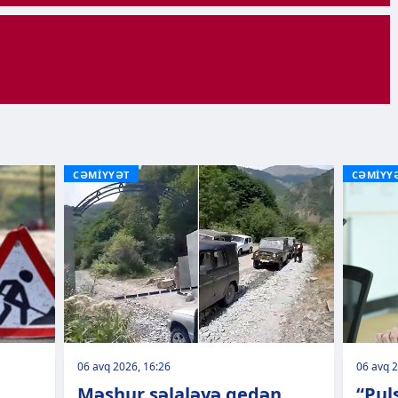
CƏMİYYƏT
CƏMİYY
06 avq 2026, 16:26
06 avq 2
Məşhur şəlaləyə gedən
“Pul