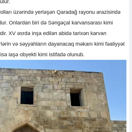
ülür.
yolları üzərində yerləşən Qaradağ rayonu ərazisində
ur. Onlardan biri də Səngəçal karvansarası kimi
idir. XV əsrdə inşa edilən abidə tarixən karvan
irlərin və səyyahların dayanacaq məkanı kimi fəaliyyət
isə iaşə obyekti kimi istifadə olunub.