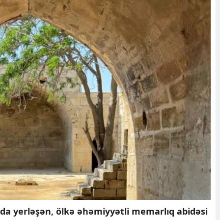
a yerləşən, ölkə əhəmiyyətli memarlıq abidəsi