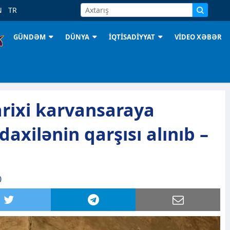
N
TR
GÜNDƏM
DÜNYA
İQTİSADİYYAT
VİDEO XƏBƏR
rixi karvansaraya
xilənin qarşısı alınıb –
0