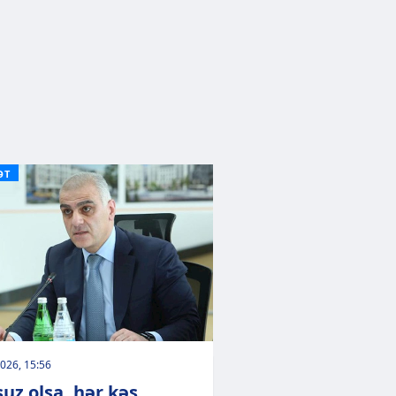
ƏT
026, 15:56
suz olsa, hər kəs