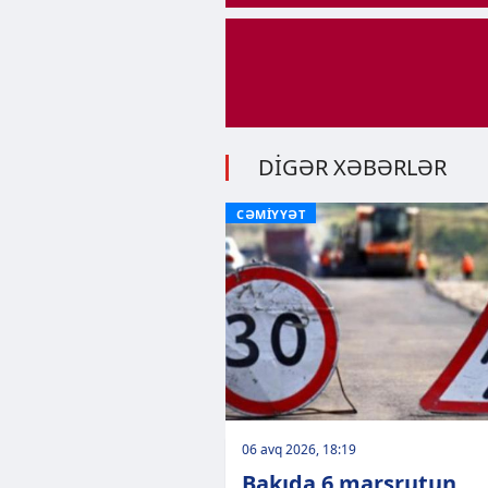
DİGƏR XƏBƏRLƏR
CƏMİYYƏT
06 avq 2026, 18:19
Bakıda 6 marşrutun