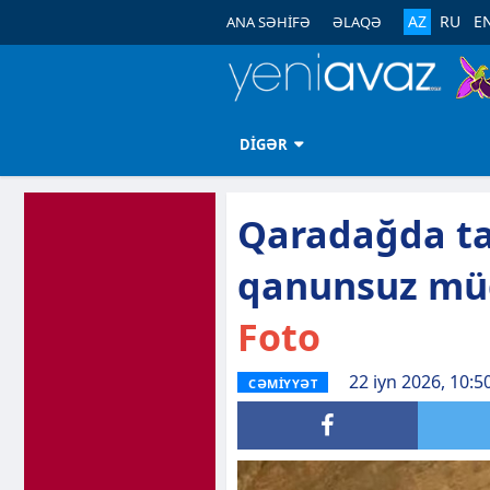
AZ
RU
E
ANA SƏHİFƏ
ƏLAQƏ
DİGƏR
Qaradağda ta
qanunsuz müda
Foto
22 iyn 2026, 10:5
CƏMİYYƏT