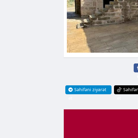
Səhifəni ziyarət
Səhifən
et
et