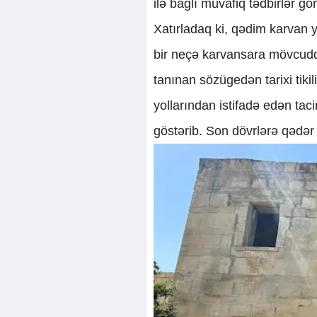
ilə bağlı müvafiq tədbirlər gör
Xatırladaq ki, qədim karvan 
bir neçə karvansara mövcudd
tanınan sözügedən tarixi tikil
yollarından istifadə edən tac
göstərib. Son dövrlərə qədər 