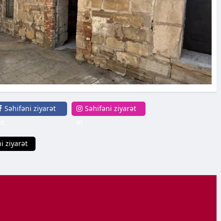
Səhifəni ziyarət
Səhifəni ziyarət
et
et
i ziyarət