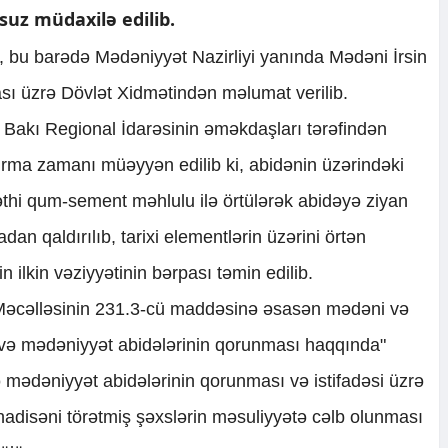
uz müdaxilə edilib.
i, bu barədə Mədəniyyət Nazirliyi yanında Mədəni İrsin
sı üzrə Dövlət Xidmətindən məlumat verilib.
nin Bakı Regional İdarəsinin əməkdaşları tərəfindən
dırma zamanı müəyyən edilib ki, abidənin üzərindəki
səthi qum-sement məhlulu ilə örtülərək abidəyə ziyan
adan qaldırılıb, tarixi elementlərin üzərini örtən
 ilkin vəziyyətinin bərpası təmin edilib.
r Məcəlləsinin 231.3-cü maddəsinə əsasən mədəni və
ix və mədəniyyət abidələrinin qorunması haqqında"
 mədəniyyət abidələrinin qorunması və istifadəsi üzrə
hadisəni törətmiş şəxslərin məsuliyyətə cəlb olunması