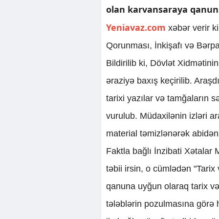
olan karvansaraya qanuns
Yeniavaz.com
xəbər verir k
Qorunması, İnkişafı və Bərpa
Bildirilib ki, Dövlət Xidməti
əraziyə baxış keçirilib. Araş
tarixi yazılar və tamğaların 
vurulub. Müdaxilənin izləri ar
material təmizlənərək abidənin
Faktla bağlı İnzibati Xətala
təbii irsin, o cümlədən "Tar
qanuna uyğun olaraq tarix və
tələblərin pozulmasına görə 