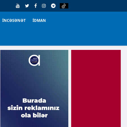
İNCƏSƏNƏT
İDMAN