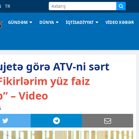
N
TR
GÜNDƏM
DÜNYA
İQTİSADİYYAT
VİDEO XƏBƏR
jetə görə ATV-ni sərt
Fikirlərim yüz faiz
b” – Video
6