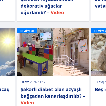
dekorativ ağaclar
vətə
oğurlanıb? –
Video
CƏMİYYƏT
CƏMİYY
08 avq 2026, 11:12
07 avq 2
lacaq
Şəkərli diabet olan azyaşlı
Beş 
bağçadan kənarlaşdırılıb? –
Video