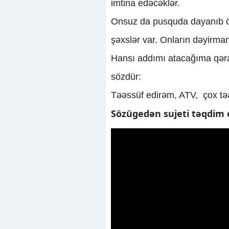
imtina edəcəklər.
Onsuz da pusquda dayanıb öl
şəxslər var. Onların dəyirma
Hansı addımı atacağıma qəra
sözdür:
Təəssüf edirəm, ATV, çox təəs
Sözügedən sujeti təqdim e