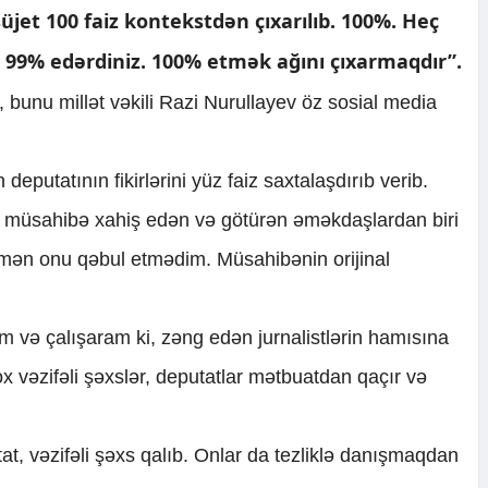
üjet 100 faiz kontekstdən çıxarılıb. 100%. Heç
 99% edərdiniz. 100% etmək ağını çıxarmaqdır”.
i, bunu millət vəkili Razi Nurullayev öz sosial media
deputatının fikirlərini yüz faiz saxtalaşdırıb verib.
 müsahibə xahiş edən və götürən əməkdaşlardan biri
, mən onu qəbul etmədim. Müsahibənin orijinal
və çalışaram ki, zəng edən jurnalistlərin hamısına
ox vəzifəli şəxslər, deputatlar mətbuatdan qaçır və
t, vəzifəli şəxs qalıb. Onlar da tezliklə danışmaqdan