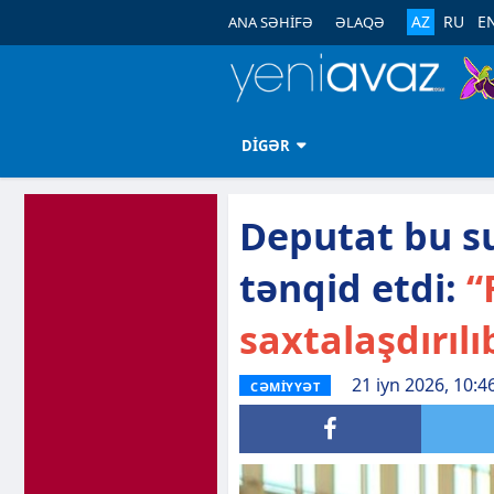
AZ
RU
E
ANA SƏHİFƏ
ƏLAQƏ
DİGƏR
Deputat bu su
tənqid etdi:
“
saxtalaşdırılı
21 iyn 2026, 10:4
CƏMİYYƏT