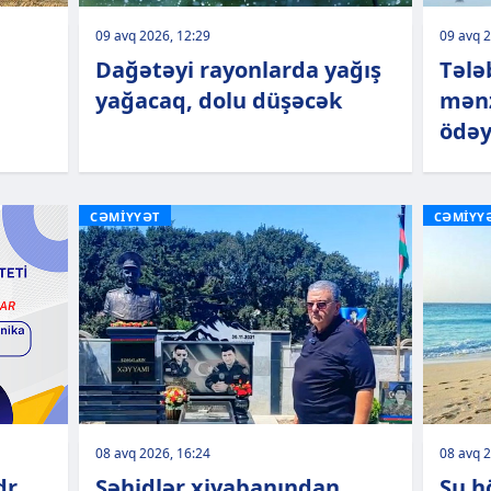
09 avq 2026, 12:29
09 avq 2
Dağətəyi rayonlarda yağış
Tələ
yağacaq, dolu düşəcək
mənz
ödəy
CƏMİYYƏT
CƏMİYY
08 avq 2026, 16:24
08 avq 2
dr
Şəhidlər xiyabanından
Su h