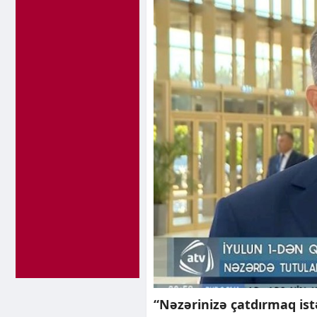
“Nəzərinizə çatdırmaq istə