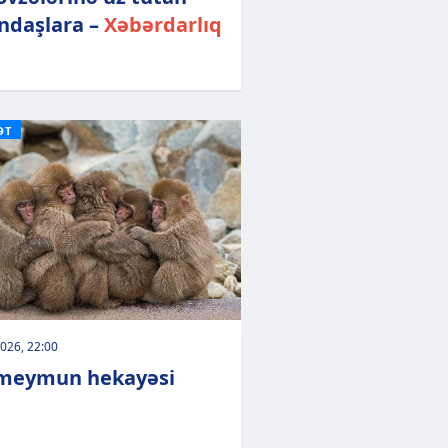
ndaşlara –
Xəbərdarlıq
ƏT
026, 22:00
meymun hekayəsi