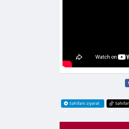
Səhifəni ziyarət
Səhifən
et
et