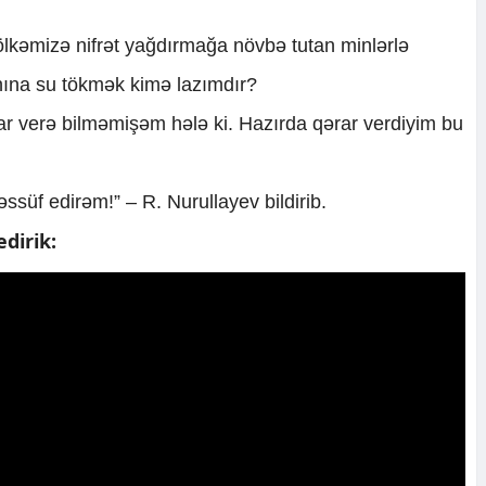
kəmizə nifrət yağdırmağa növbə tutan minlərlə
nına su tökmək kimə lazımdır?
r verə bilməmişəm hələ ki. Hazırda qərar verdiyim bu
süf edirəm!” – R. Nurullayev bildirib.
dirik: