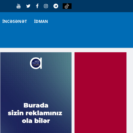
İNCƏSƏNƏT
İDMAN