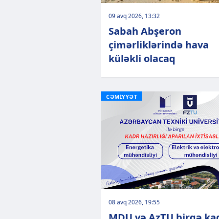
09 avq 2026, 13:32
Sabah Abşeron
çimərliklərində hava
küləkli olacaq
CƏMİYYƏT
08 avq 2026, 19:55
MDU və AzTU birgə ka