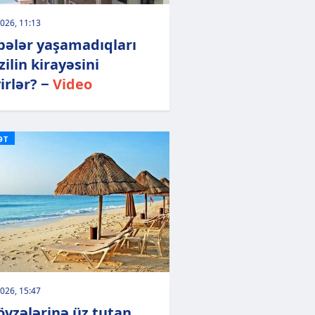
026, 11:13
bələr yaşamadıqları
ilin kirayəsini
irlər? −
Video
ƏT
026, 15:47
övzələrinə üz tutan