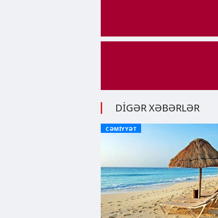
DİGƏR XƏBƏRLƏR
CƏMİYYƏT