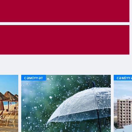
CƏMİYYƏT
CƏMİYY