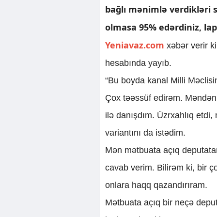
bağlı mənimlə verdikləri s
olmasa 95% edərdiniz, lap
Yeniavaz.com
xəbər verir k
hesabında yayıb.
“Bu boyda kanal Milli Məclisin 
Çox təəssüf edirəm. Məndən
ilə danışdım. Üzrxahlıq etdi
variantını da istədim.
Mən mətbuata açıq deputatam 
cavab verim. Bilirəm ki, bir ç
onlara haqq qazandırıram.
Mətbuata açıq bir neçə deputa