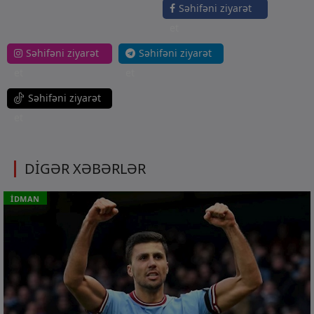
Səhifəni ziyarət
et
Səhifəni ziyarət
Səhifəni ziyarət
et
et
Səhifəni ziyarət
et
DİGƏR XƏBƏRLƏR
İDMAN