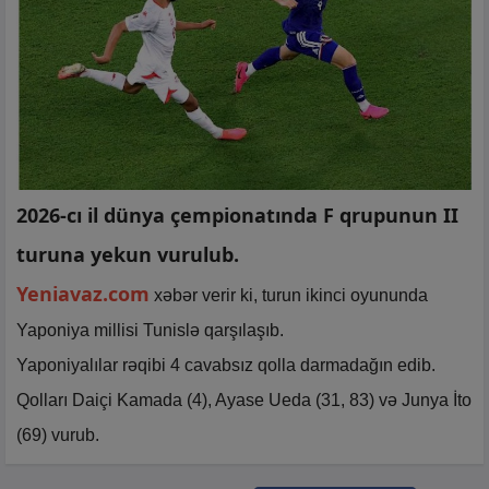
2026-cı il dünya çempionatında F qrupunun II
turuna yekun vurulub.
Yeniavaz.com
xəbər verir ki, turun ikinci oyununda
Yaponiya millisi Tunislə qarşılaşıb.
Yaponiyalılar rəqibi 4 cavabsız qolla darmadağın edib.
Qolları Daiçi Kamada (4), Ayase Ueda (31, 83) və Junya İto
(69) vurub.