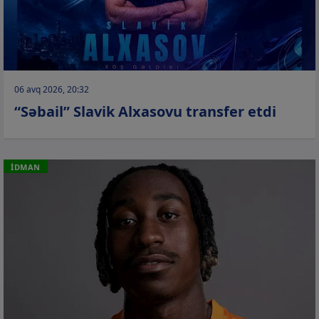
06 avq 2026, 20:32
“Səbail” Slavik Alxasovu transfer etdi
İDMAN