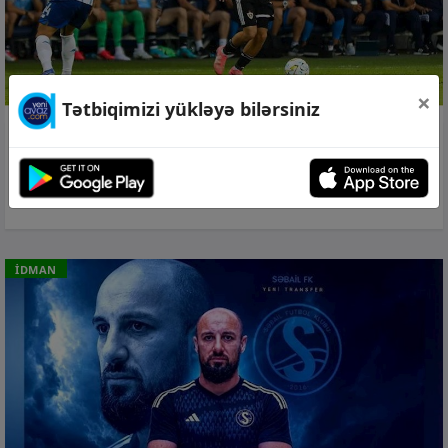
×
Tətbiqimizi yükləyə bilərsiniz
06 avq 2026, 23:01
“Qarabağ” “Dinamo”ya minimal fərqlə
uduzdu
İDMAN