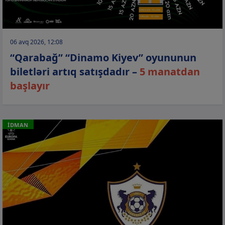
06 avq 2026, 12:08
“Qarabağ” “Dinamo Kiyev” oyununun
biletləri artıq satışdadır –
5 manatdan
başlayır
İDMAN