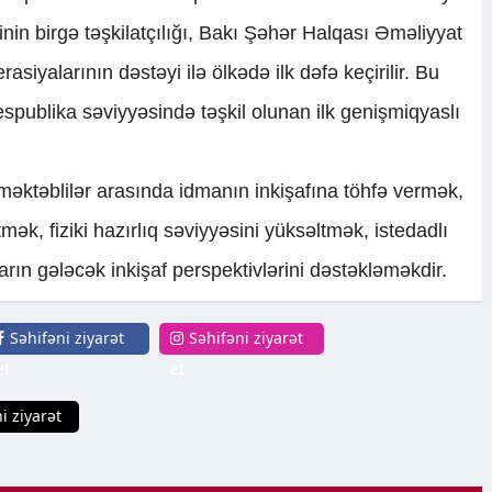
nin birgə təşkilatçılığı, Bakı Şəhər Halqası Əməliyyat
asiyalarının dəstəyi ilə ölkədə ilk dəfə keçirilir. Bu
espublika səviyyəsində təşkil olunan ilk genişmiqyaslı
əktəblilər arasında idmanın inkişafına töhfə vermək,
mək, fiziki hazırlıq səviyyəsini yüksəltmək, istedadlı
rın gələcək inkişaf perspektivlərini dəstəkləməkdir.
Səhifəni ziyarət
Səhifəni ziyarət
et
et
i ziyarət