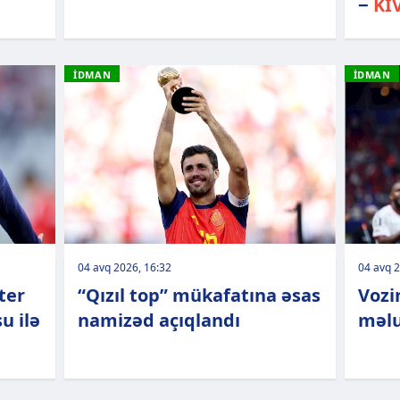
−
Kİ
İDMAN
İDMAN
04 avq 2026, 16:32
04 avq 2
ter
“Qızıl top” mükafatına əsas
Vozi
u ilə
namizəd açıqlandı
məl