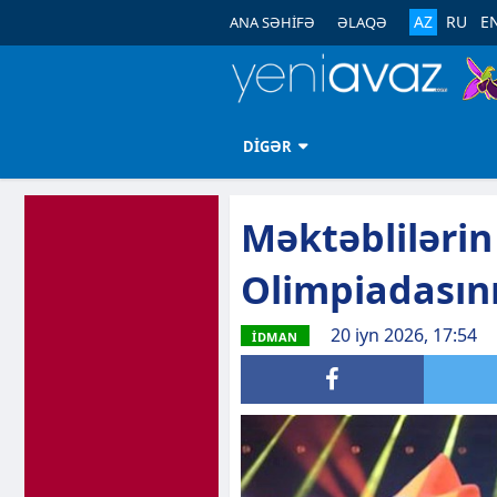
AZ
RU
E
ANA SƏHİFƏ
ƏLAQƏ
DİGƏR
Məktəbliləri
Olimpiadasını
20 iyn 2026, 17:54
İDMAN