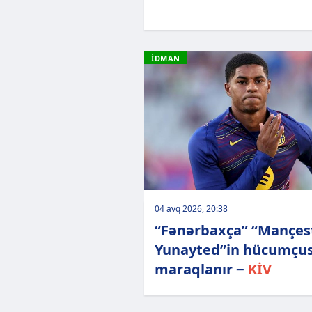
İDMAN
04 avq 2026, 20:38
“Fənərbaxça” “Mançes
Yunayted”in hücumçus
maraqlanır −
KİV