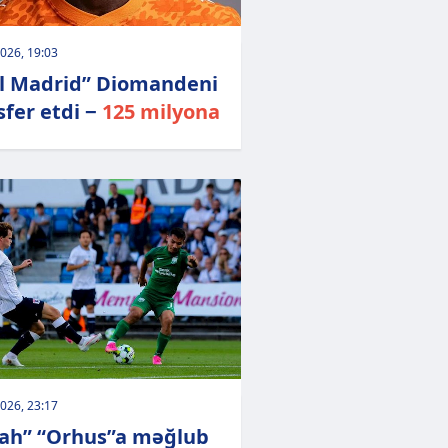
026, 19:03
l Madrid” Diomandeni
sfer etdi −
125 milyona
026, 23:17
ah” “Orhus”a məğlub