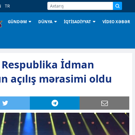
N
TR
GÜNDƏM
DÜNYA
İQTİSADİYYAT
VİDEO XƏBƏR
n Respublika İdman
n açılış mərasimi oldu