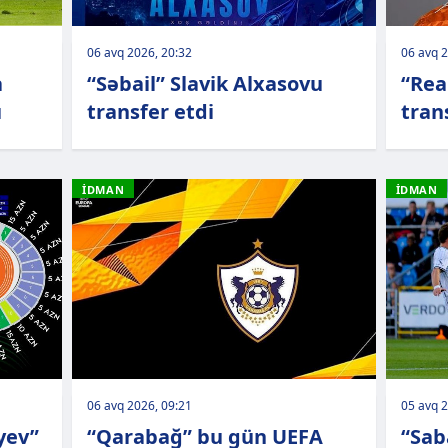
06 avq 2026, 20:32
06 avq 2
a
“Səbail” Slavik Alxasovu
“Rea
u
transfer etdi
tran
İDMAN
İDMAN
06 avq 2026, 09:21
05 avq 2
yev”
“Qarabağ” bu gün UEFA
“Sab