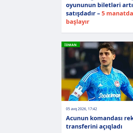
oyununun biletləri art
satışdadır –
5 manatd
başlayır
İDMAN
05 avq 2026, 17:42
Acunun komandası re
transferini açıqladı