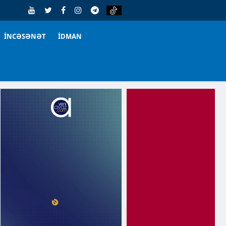
İNCƏSƏNƏT
İDMAN