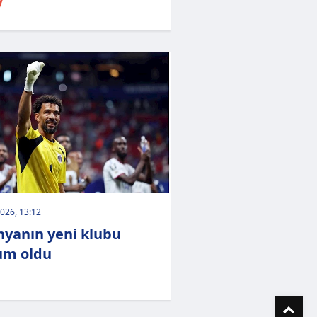
V
026, 13:12
nyanın yeni klubu
um oldu
To