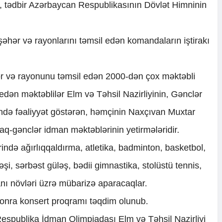
ki, tədbir Azərbaycan Respublikasının Dövlət Himninin
şəhər və rayonlarını təmsil edən komandaların iştirakı
r və rayonunu təmsil edən 2000-dən çox məktəbli
ak edən məktəblilər Elm və Təhsil Nazirliyinin, Gənclər
yində fəaliyyət göstərən, həmçinin Naxçıvan Muxtar
q-gənclər idman məktəblərinin yetirmələridir.
ərində ağırlıqqaldırma, atletika, badminton, basketbol,
i, sərbəst güləş, bədii gimnastika, stolüstü tennis,
ı növləri üzrə mübarizə aparacaqlar.
onra konsert proqramı təqdim olunub.
Respublika İdman Olimpiadası Elm və Təhsil Nazirliyi