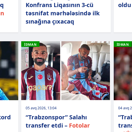
ıq
Konfrans Liqasının 3-cü
oldu
an
təsnifat mərhələsində ilk
sınağına çıxacaq
İDMAN
İDMAN
05 avq 2026, 13:04
04 avq 2
kord
“Trabzonspor” Salahı
“Tra
transfer etdi –
Fotolar
tran