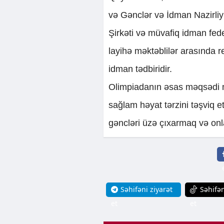
və Gənclər və İdman Nazirliyi
Şirkəti və müvafiq idman feder
layihə məktəblilər arasında r
idman tədbiridir.
Olimpiadanın əsas məqsədi m
sağlam həyat tərzini təşviq et
gəncləri üzə çıxarmaq və onla
Səhifəni ziyarət
Səhifən
et
et