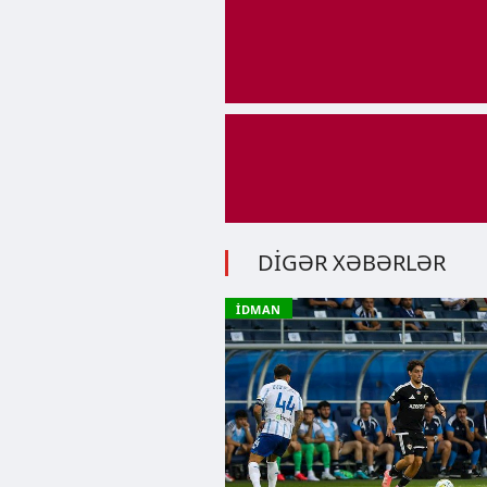
DİGƏR XƏBƏRLƏR
İDMAN