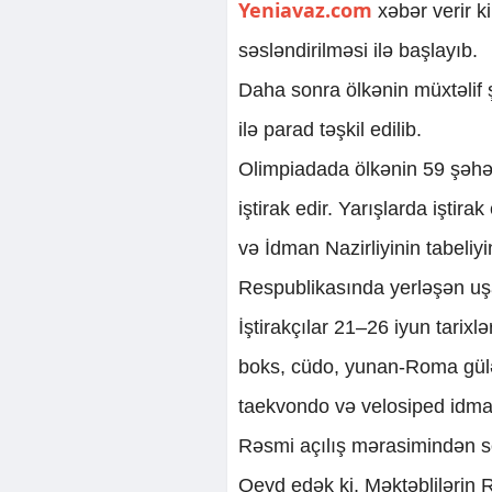
Yeniavaz.com
xəbər verir 
səsləndirilməsi ilə başlayıb.
Daha sonra ölkənin müxtəlif 
ilə parad təşkil edilib.
Olimpiadada ölkənin 59 şəhə
iştirak edir. Yarışlarda iştir
və İdman Nazirliyinin tabeli
Respublikasında yerləşən uşa
İştirakçılar 21–26 iyun tarixl
boks, cüdo, yunan-Roma güləş
taekvondo və velosiped idman
Rəsmi açılış mərasimindən s
Qeyd edək ki, Məktəblilərin 