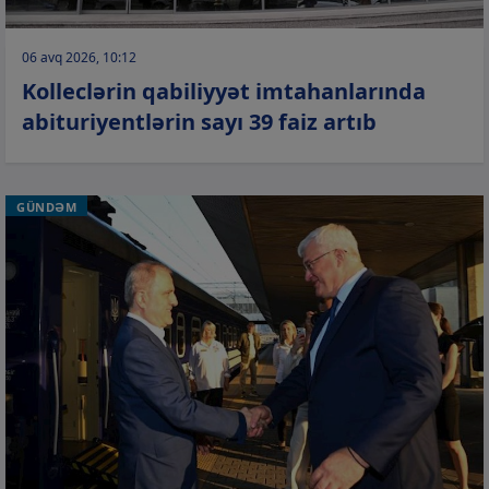
06 avq 2026, 10:12
Kolleclərin qabiliyyət imtahanlarında
abituriyentlərin sayı 39 faiz artıb
GÜNDƏM