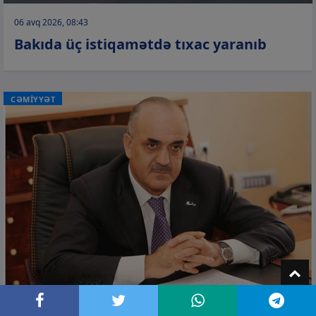
06 avq 2026, 08:43
Bakıda üç istiqamətdə tıxac yaranıb
CƏMİYYƏT
T
06 avq 2026, 08:37