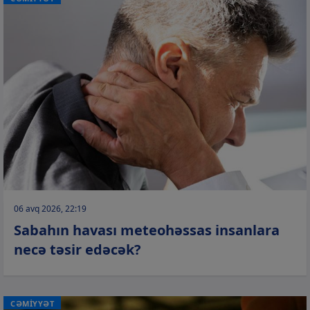
06 avq 2026, 22:19
Sabahın havası meteohəssas insanlara
necə təsir edəcək?
CƏMİYYƏT