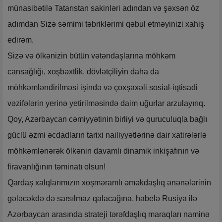
münasibətilə Tatarıstan sakinləri adından və şəxsən öz
adımdan Sizə səmimi təbriklərimi qəbul etməyinizi xahiş
edirəm.
Sizə və ölkənizin bütün vətəndaşlarına möhkəm
cansağlığı, xoşbəxtlik, dövlətçiliyin daha da
möhkəmləndirilməsi işində və çoxşaxəli sosial-iqtisadi
vəzifələrin yerinə yetirilməsində daim uğurlar arzulayırıq.
Qoy, Azərbaycan cəmiyyətinin birliyi və quruculuqla bağlı
güclü əzmi əcdadların tarixi nailiyyətlərinə dair xatirələrlə
möhkəmlənərək ölkənin davamlı dinamik inkişafının və
firavanlığının təminatı olsun!
Qardaş xalqlarımızın xoşməramlı əməkdaşlıq ənənələrinin
gələcəkdə də sarsılmaz qalacağına, habelə Rusiya ilə
Azərbaycan arasında strateji tərəfdaşlıq maraqları naminə