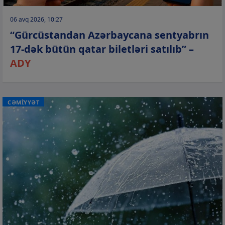
06 avq 2026, 10:27
“Gürcüstandan Azərbaycana sentyabrın
17-dək bütün qatar biletləri satılıb” –
ADY
CƏMİYYƏT