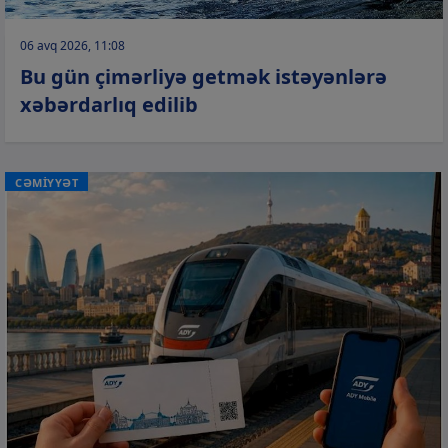
06 avq 2026, 11:08
Bu gün çimərliyə getmək istəyənlərə
xəbərdarlıq edilib
CƏMİYYƏT