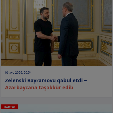
06 avq 2026, 20:54
Zelenski Bayramovu qəbul etdi −
Azərbaycana təşəkkür edib
HADİSƏ