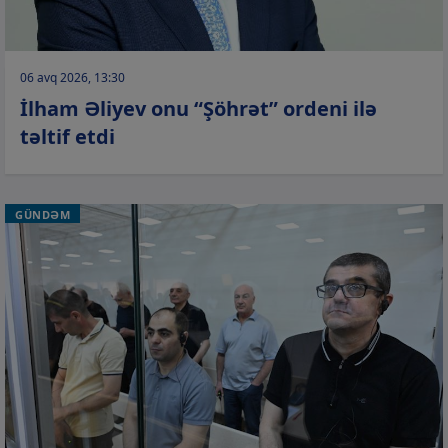
06 avq 2026, 13:30
İlham Əliyev onu “Şöhrət” ordeni ilə
təltif etdi
GÜNDƏM