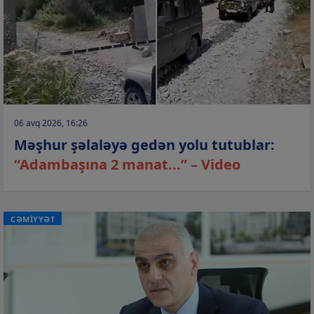
06 avq 2026, 16:26
Məşhur şəlaləyə gedən yolu tutublar:
“Adambaşına 2 manat...” – Video
CƏMİYYƏT