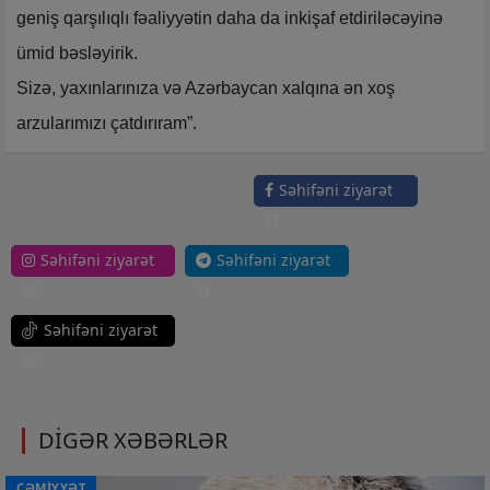
geniş qarşılıqlı fəaliyyətin daha da inkişaf etdiriləcəyinə
ümid bəsləyirik.
Sizə, yaxınlarınıza və Azərbaycan xalqına ən xoş
arzularımızı çatdırıram”.
Səhifəni ziyarət
et
Səhifəni ziyarət
Səhifəni ziyarət
et
et
Səhifəni ziyarət
et
DİGƏR XƏBƏRLƏR
CƏMİYYƏT