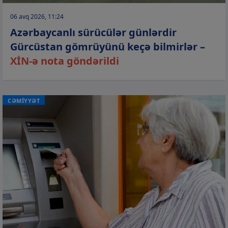
06 avq 2026, 11:24
Azərbaycanlı sürücülər günlərdir
Gürcüstan gömrüyünü keçə bilmirlər –
XİN-ə nota göndərildi
CƏMİYYƏT