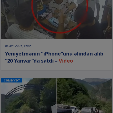
06 avq 2026, 16:45
Yeniyetmənin “iPhone”unu əlindən alıb
“20 Yanvar”da satdı –
Video
CƏMİYYƏT