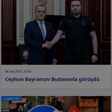
06 avq 2026, 20:06
Ceyhun Bayramov Budanovla görüşdü
CƏMİYYƏT