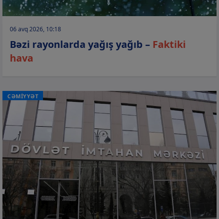
06 avq 2026, 10:18
Bəzi rayonlarda yağış yağıb –
Faktiki
hava
CƏMİYYƏT