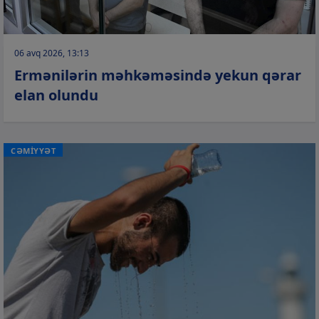
06 avq 2026, 13:13
Ermənilərin məhkəməsində yekun qərar
elan olundu
CƏMİYYƏT