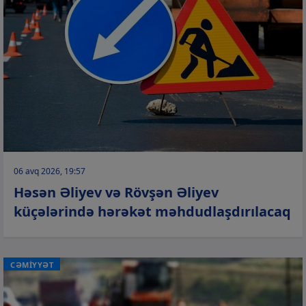
06 avq 2026, 19:57
Həsən Əliyev və Rövşən Əliyev
küçələrində hərəkət məhdudlaşdırılacaq
CƏMİYYƏT