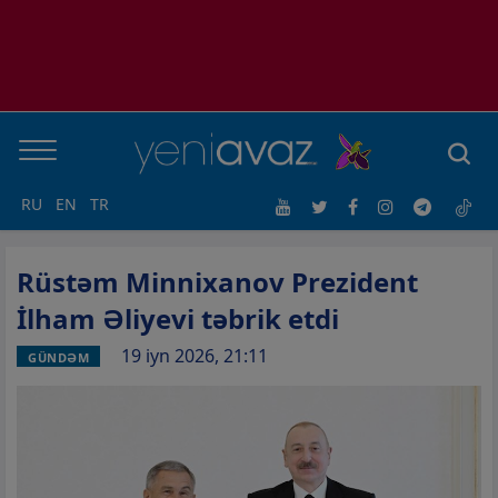
RU
EN
TR
Rüstəm Minnixanov Prezident
İlham Əliyevi təbrik etdi
19 iyn 2026, 21:11
GÜNDƏM