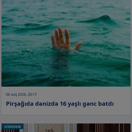
06 avq 2026, 20:17
Pirşağıda dənizdə 16 yaşlı gənc batdı
GÜNDƏM