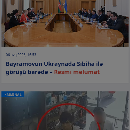
06 avq 2026, 16:53
Bayramovun Ukraynada Sıbiha ilə
görüşü barədə –
Rəsmi məlumat
KRİMİNAL