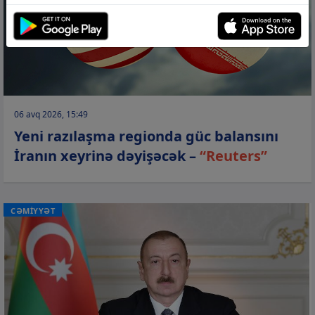
06 avq 2026, 15:49
Yeni razılaşma regionda güc balansını
İranın xeyrinə dəyişəcək –
“Reuters”
CƏMİYYƏT