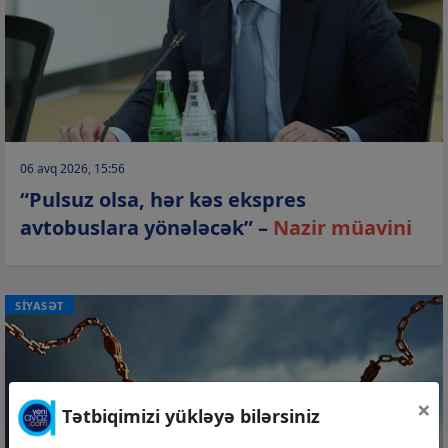
06 avq 2026, 15:56
“Pulsuz olsa, hər kəs ekspres
avtobuslara yönələcək” –
Nazir müavini
SİYASƏT
×
Tətbiqimizi yükləyə bilərsiniz