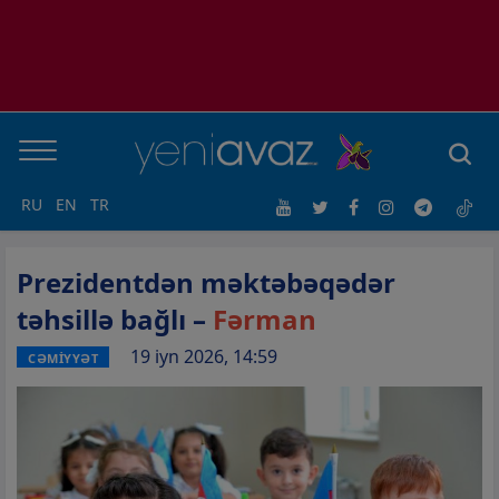
RU
EN
TR
Prezidentdən məktəbəqədər
təhsillə bağlı –
Fərman
19 iyn 2026, 14:59
CƏMİYYƏT