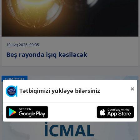
10 avq 2026, 09:35
Beş rayonda işıq kəsiləcək
CƏMİYYƏT
×
Tətbiqimizi yükləyə bilərsiniz