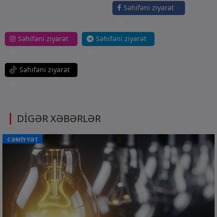
Səhifəni ziyarət
et
Səhifəni ziyarət
Səhifəni ziyarət
et
et
Səhifəni ziyarət
et
DİGƏR XƏBƏRLƏR
CƏMİYYƏT