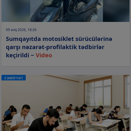
09 avq 2026, 18:26
Sumqayıtda motosiklet sürücülərinə
qarşı nəzarət-profilaktik tədbirlər
keçirildi −
Video
CƏMİYYƏT