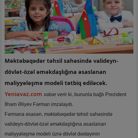
Məktəbəqədər təhsil sahəsində valideyn-
dövlət-özəl əməkdaşlığına əsaslanan
maliyyələşmə modeli tətbiq ediləcək.
Yeniavaz.com
xəbər verir ki, bununla bağlı Prezident
İlham Əliyev Fərman imzalayıb.
Fərmana əsasən, məktəbəqədər təhsil sahəsində
valideyn-dövlət-özəl əməkdaşlığına əsaslanan
maliyyələşmə modeli üzrə dövlət dəstəyinin