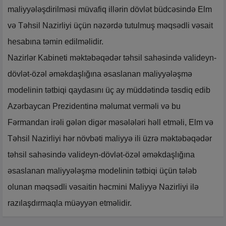
maliyyələşdirilməsi müvafiq illərin dövlət büdcəsində Elm
və Təhsil Nazirliyi üçün nəzərdə tutulmuş məqsədli vəsait
hesabına təmin edilməlidir.
Nazirlər Kabineti məktəbəqədər təhsil sahəsində valideyn-
dövlət-özəl əməkdaşlığına əsaslanan maliyyələşmə
modelinin tətbiqi qaydasını üç ay müddətində təsdiq edib
Azərbaycan Prezidentinə məlumat verməli və bu
Fərmandan irəli gələn digər məsələləri həll etməli, Elm və
Təhsil Nazirliyi hər növbəti maliyyə ili üzrə məktəbəqədər
təhsil sahəsində valideyn-dövlət-özəl əməkdaşlığına
əsaslanan maliyyələşmə modelinin tətbiqi üçün tələb
olunan məqsədli vəsaitin həcmini Maliyyə Nazirliyi ilə
razılaşdırmaqla müəyyən etməlidir.