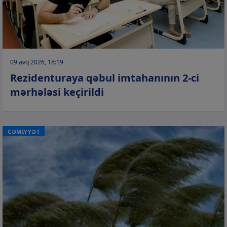
09 avq 2026, 18:19
Rezidenturaya qəbul imtahanının 2-ci
mərhələsi keçirildi
CƏMİYYƏT