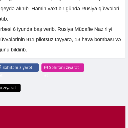
qeydə alınıb. Həmin vaxt bir gündə Rusiya qüvvələri
tıb.
rbəsi 6 iyunda baş verib. Rusiya Müdafiə Nazirliyi
vələrinin 911 pilotsuz təyyarə, 13 hava bombası və
nu bildirib.
Səhifəni ziyarət
Səhifəni ziyarət
et
et
i ziyarət