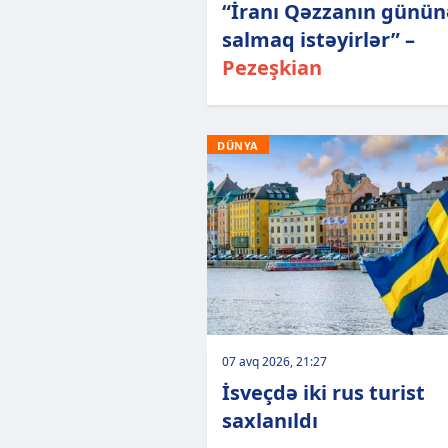
“İranı Qəzzanın günün
salmaq istəyirlər” –
Pezeşkian
DÜNYA
07 avq 2026, 21:27
İsveçdə iki rus turist
saxlanıldı