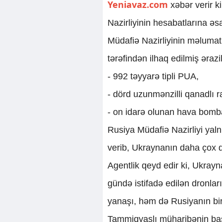
Yeniavaz.com
xəbər verir k
Nazirliyinin hesabatlarına ə
Müdafiə Nazirliyinin məlumat
tərəfindən ilhaq edilmiş əraz
- 992 təyyarə tipli PUA,
- dörd uzunmənzilli qanadlı r
- on idarə olunan hava bomb
Rusiya Müdafiə Nazirliyi yal
verib, Ukraynanın daha çox dr
Agentlik qeyd edir ki, Ukray
gündə istifadə edilən dronla
yanaşı, həm də Rusiyanın bi
Tammiqyaslı müharibənin ba