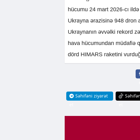
hücumu 24 mart 2026-cı ildə 
Ukrayna ərazisinə 948 dron a
Ukraynanın əvvəlki rekord zə
hava hücumundan müdafiə qüv
dörd HIMARS raketini vurduğu
Səhifəni ziyarət
Səhifən
et
et