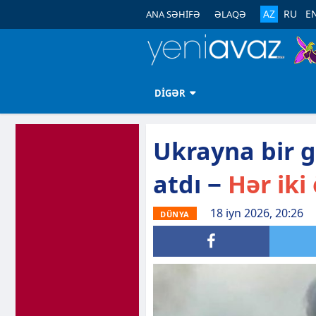
AZ
RU
E
ANA SƏHİFƏ
ƏLAQƏ
DİGƏR
Ukrayna bir 
atdı −
Hər iki
18 iyn 2026, 20:26
DÜNYA