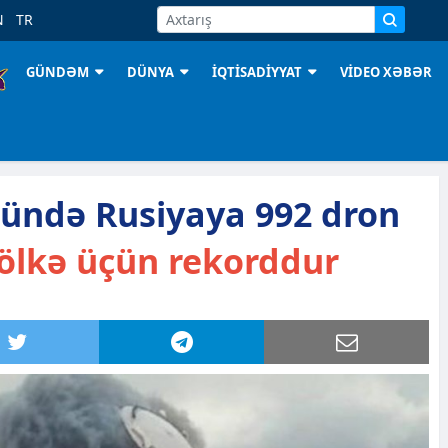
N
TR
GÜNDƏM
DÜNYA
İQTİSADİYYAT
VİDEO XƏBƏR
gündə Rusiyaya 992 dron
 ölkə üçün rekorddur