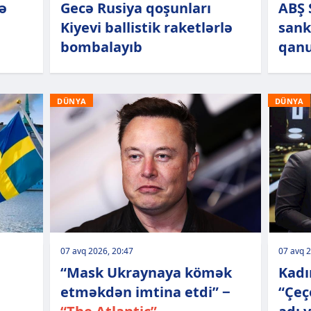
ə
Gecə Rusiya qoşunları
ABŞ 
Kiyevi ballistik raketlərlə
sank
bombalayıb
qanu
DÜNYA
DÜNYA
07 avq 2026, 20:47
07 avq 2
“Mask Ukraynaya kömək
Kadı
etməkdən imtina etdi” −
“Çeç