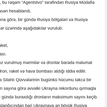
i, bu rəqəm “Agentstvo” tərəfindən Rusiya Müdafiə
sasən hesablanıb.
ına görə, bir gündə Rusiya bölgələri və Rusiya
ilər üzərində aşağıdakılar vurulub:
aket,
ası.
nız vurulmuş mərmilər və dronlar barədə məlumat
on, raket və hava bombası atdığı iddia edilir.
na Silahlı Qüvvələrinin bugünkü hücumu təkcə bir
rın sayına görə əvvəlki Ukrayna rekordunu qırmaqla
r gündə buraxdığı dronların maksimum sayını keçib.
şlanğıcından bəri Ukraynaya ən böyük Rusiya