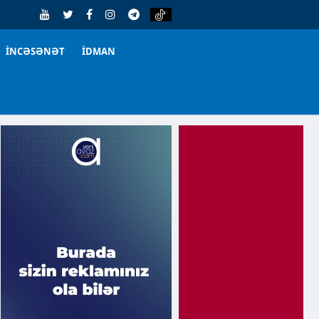
İNCƏSƏNƏT
İDMAN