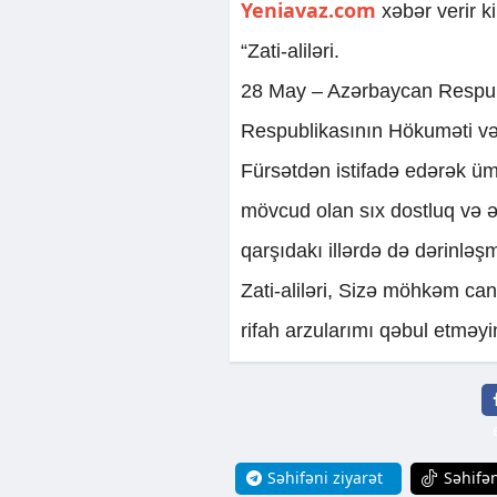
Yeniavaz.com
xəbər verir k
“Zati-aliləri.
28 May – Azərbaycan Respubl
Respublikasının Hökuməti v
Fürsətdən istifadə edərək üm
mövcud olan sıx dostluq və ə
qarşıdakı illərdə də dərinl
Zati-aliləri, Sizə möhkəm can
rifah arzularımı qəbul etməyi
Səhifəni ziyarət
Səhifən