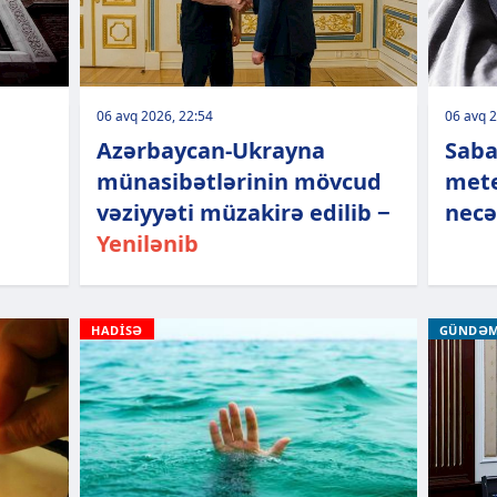
06 avq 2026, 22:54
06 avq 2
Azərbaycan-Ukrayna
Saba
a
münasibətlərinin mövcud
mete
vəziyyəti müzakirə edilib −
necə
Yenilənib
HADİSƏ
GÜNDƏ