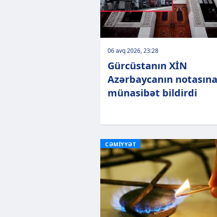
06 avq 2026, 23:28
Gürcüstanın XİN
Azərbaycanın notasın
münasibət bildirdi
CƏMİYYƏT