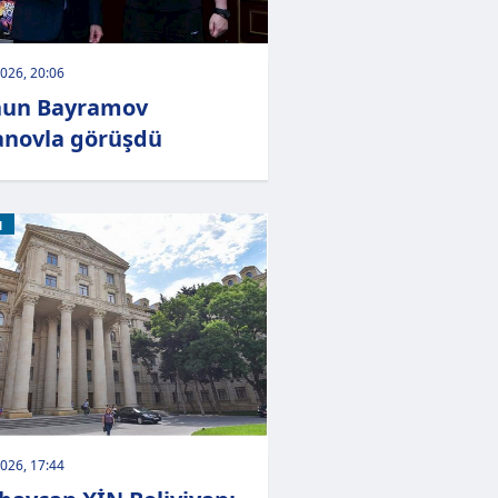
026, 20:06
hun Bayramov
novla görüşdü
M
026, 17:44