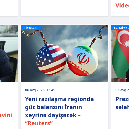
Vide
SİYASƏT
CƏMİYY
06 avq 2026, 15:49
06 avq 2
Yeni razılaşma regionda
Prez
güc balansını İranın
səla
vini
xeyrinə dəyişəcək –
“Reuters”