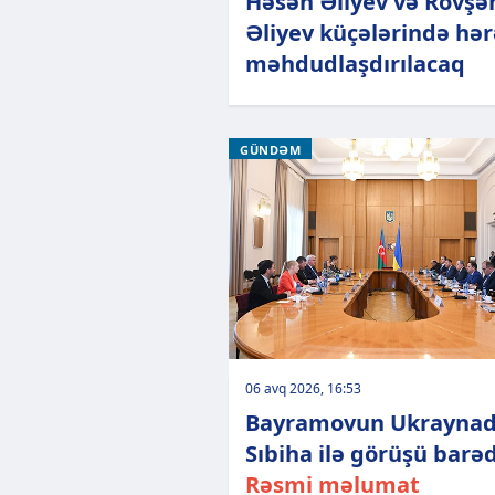
Həsən Əliyev və Rövşə
Əliyev küçələrində hə
məhdudlaşdırılacaq
GÜNDƏM
06 avq 2026, 16:53
Bayramovun Ukrayna
Sıbiha ilə görüşü barə
Rəsmi məlumat