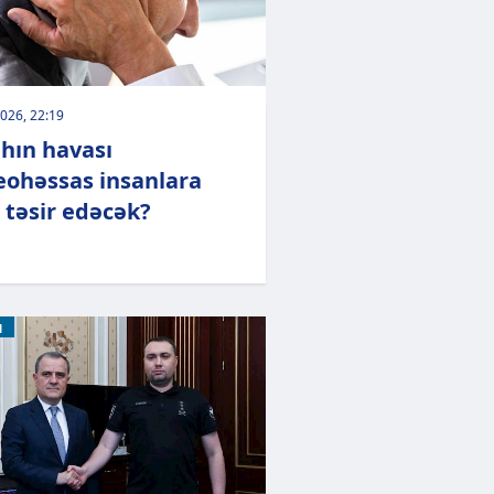
026, 22:19
hın havası
ohəssas insanlara
 təsir edəcək?
M