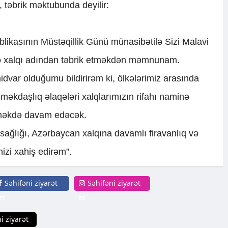
i, təbrik məktubunda deyilir:
ikasının Müstəqillik Günü münasibətilə Sizi Malavi
ə xalqı adından təbrik etməkdən məmnunam.
idvar olduğumu bildirirəm ki, ölkələrimiz arasında
məkdaşlıq əlaqələri xalqlarımızın rifahı naminə
əşməkdə davam edəcək.
sağlığı, Azərbaycan xalqına davamlı firavanlıq və
nizi xahiş edirəm”.
Səhifəni ziyarət
Səhifəni ziyarət
et
et
i ziyarət