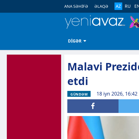
AZ
RU
E
ANA SƏHİFƏ
ƏLAQƏ
DİGƏR
Malavi Prezid
etdi
18 iyn 2026, 16:42
GÜNDƏM