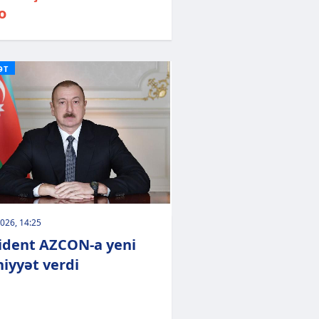
o
ƏT
026, 14:25
ident AZCON-a yeni
hiyyət verdi