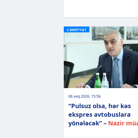
CƏMİYYƏT
06 avq 2026, 15:56
“Pulsuz olsa, hər kəs
ekspres avtobuslara
yönələcək” –
Nazir müa