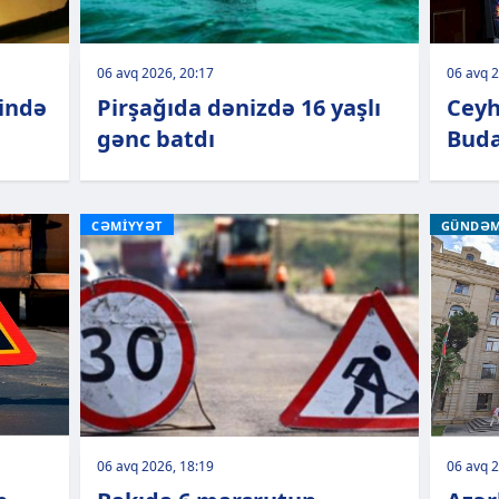
06 avq 2026, 20:17
06 avq 2
rində
Pirşağıda dənizdə 16 yaşlı
Cey
gənc batdı
Buda
CƏMİYYƏT
GÜNDƏ
06 avq 2026, 18:19
06 avq 2