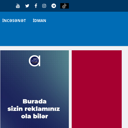
İNCƏSƏNƏT
İDMAN