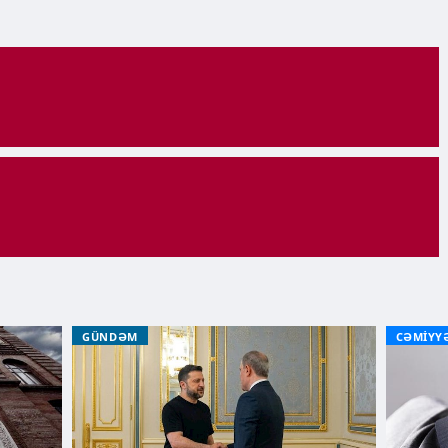
GÜNDƏM
CƏMİYY