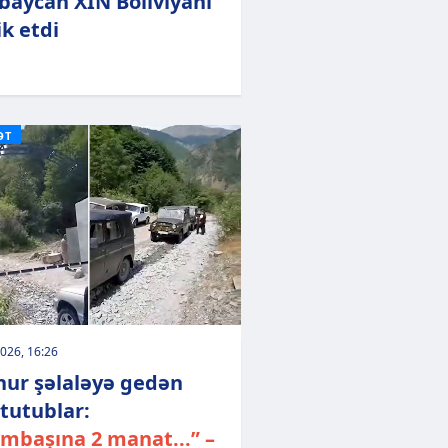
baycan XİN Boliviyanı
ik etdi
ƏT
026, 16:26
ur şəlaləyə gedən
 tutublar:
mbaşına 2 manat...” –