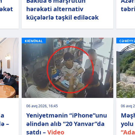
n
Bakıda 6 marşrutun
Azər
rəkət
hərəkəti alternativ
təbr
küçələrlə təşkil ediləcək
KRİMİNAL
CƏMİYY
06 avq 2026, 16:45
06 avq 2
da
Yeniyetmənin “iPhone”unu
Məşh
də –
əlindən alıb “20 Yanvar”da
yolu
satdı –
Video
“Ada