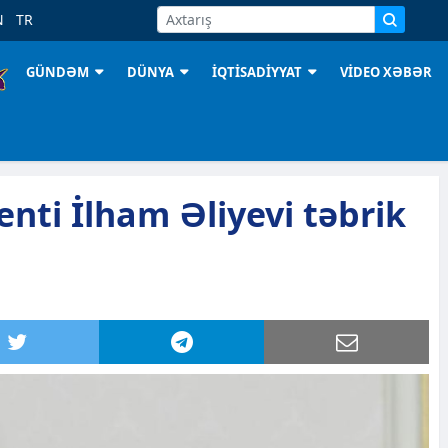
N
TR
GÜNDƏM
DÜNYA
İQTİSADİYYAT
VİDEO XƏBƏR
enti İlham Əliyevi təbrik