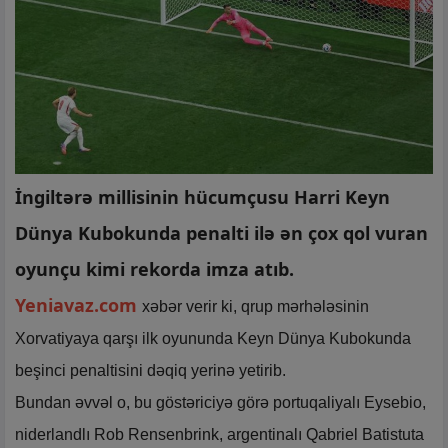
İngiltərə millisinin hücumçusu Harri Keyn
Dünya Kubokunda penalti ilə ən çox qol vuran
oyunçu kimi rekorda imza atıb.
Yeniavaz.com
xəbər verir ki, qrup mərhələsinin
Xorvatiyaya qarşı ilk oyununda Keyn Dünya Kubokunda
beşinci penaltisini dəqiq yerinə yetirib.
Bundan əvvəl o, bu göstəriciyə görə portuqaliyalı Eysebio,
niderlandlı Rob Rensenbrink, argentinalı Qabriel Batistuta