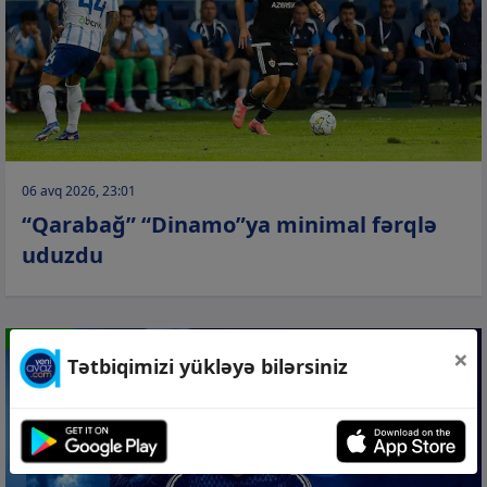
06 avq 2026, 23:01
“Qarabağ” “Dinamo”ya minimal fərqlə
uduzdu
İDMAN
×
Tətbiqimizi yükləyə bilərsiniz