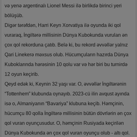
və yenə argentinalı Lionel Messi ilə birlikdə birinci yeri
bölüşüb.
Digər tərəfdən, Harri Keyn Xorvatiya ilə oyunda iki qol
vuraraq, İngiltərə millisinin Dünya Kubokunda vurulan ən
çox qol rekorduna çatıb. Belə ki, bu rekord əvvəllər yalnız
Qari Linekerə məxsus olub. Hücumçuların hazırda Dünya
Kuboklarında hərəsinin 10 qolu var və hər biri bu turnirdə
12 oyun keçirib.
Qeyd edək ki, Keynin 32 yaşı var. O, əvvəllər İngiltərənin
“Tottenhem” klubunda oynayıb. 2023-cü ilin avqust ayında
isə o, Almaniyanın “Bavariya” klubuna keçib. Həmçinin,
hücumçu 80 qolla İngiltərə millisinin bütün dövrlərin ən çox
qol vuran oyunçusudur. O, həmçinin Rusiyada keçirilən
Dünya Kubokunda ən çox qol vuran oyunçu olub - altı qol.