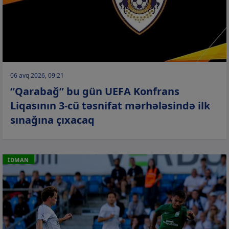
06 avq 2026, 09:21
“Qarabağ” bu gün UEFA Konfrans
Liqasının 3-cü təsnifat mərhələsində ilk
sınağına çıxacaq
İDMAN