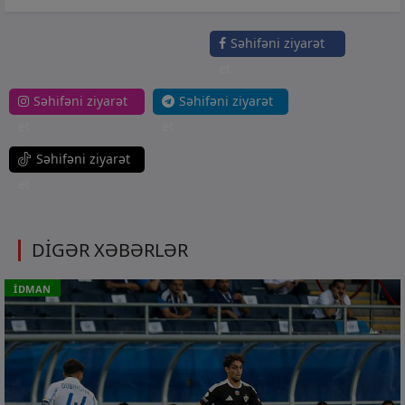
Səhifəni ziyarət
et
Səhifəni ziyarət
Səhifəni ziyarət
et
et
Səhifəni ziyarət
et
DİGƏR XƏBƏRLƏR
İDMAN