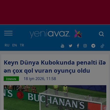
RU
EN
TR
Keyn Dünya Kubokunda penalti iIə
ən çox qol vuran oyunçu oldu
18 iyn 2026, 11:58
İDMAN