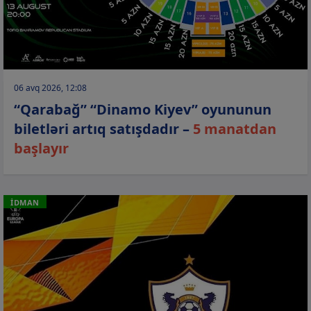
06 avq 2026, 12:08
“Qarabağ” “Dinamo Kiyev” oyununun
biletləri artıq satışdadır –
5 manatdan
başlayır
İDMAN