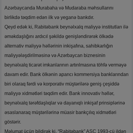
Azərbaycanda Murabaha və Mudaraba məhsullarını
birlikdə təqdim edən ilk və yeganə bankdır.
Qeyd edək ki, Rabitəbank beynəlxalq maliyyə institutları ilə
əməkdaşlığını ardıcıl şəkildə genişləndirərək ölkədə
alternativ maliyyə həllərinin inkişafına, sahibkarlığın
maliyyələşdirilməsinə və Azərbaycan biznesinin
beynəlxalq ticarət imkanlarının artırılmasına töhfə verməyə
davam edir. Bank ölkənin aparıcı kommersiya banklarından
biri olaraq fərdi və korporativ müştərilərə geniş çeşiddə
maliyyə xidmətləri təqdim edir. Bank innovativ həllər,
beynəlxalq tərəfdaşlıqlar və dayanıqlı inkişaf prinsiplərinə
əsaslanaraq müştərilərinə müasir bankçılıq xidmətləri
göstərir.
Məlumat üçün bildirək ki, “Rabitəbank” ASC 1993-cü ildən