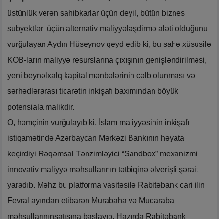
üstünlük verən sahibkarlar üçün deyil, bütün biznes
subyektləri üçün alternativ maliyyələşdirmə aləti olduğunu
vurğulayan Aydın Hüseynov qeyd edib ki, bu sahə xüsusilə
KOB-ların maliyyə resurslarına çıxışının genişləndirilməsi,
yeni beynəlxalq kapital mənbələrinin cəlb olunması və
sərhədlərarası ticarətin inkişafı baxımından böyük
potensiala malikdir.
O, həmçinin vurğulayıb ki, İslam maliyyəsinin inkişafı
istiqamətində Azərbaycan Mərkəzi Bankının həyata
keçirdiyi Rəqəmsal Tənzimləyici “Sandbox” mexanizmi
innovativ maliyyə məhsullarının tətbiqinə əlverişli şərait
yaradıb. Məhz bu platforma vasitəsilə Rabitəbank cari ilin
Fevral ayından etibarən Murabaha və Mudaraba
məhsullarınınsatışına başlayıb. Hazırda Rabitəbank