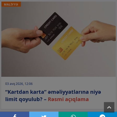
MALİYYƏ
03 avq 2026, 12:06
“Kartdan karta” əməliyyatlarına niyə
limit qoyulub? –
Rəsmi açıqlama
T