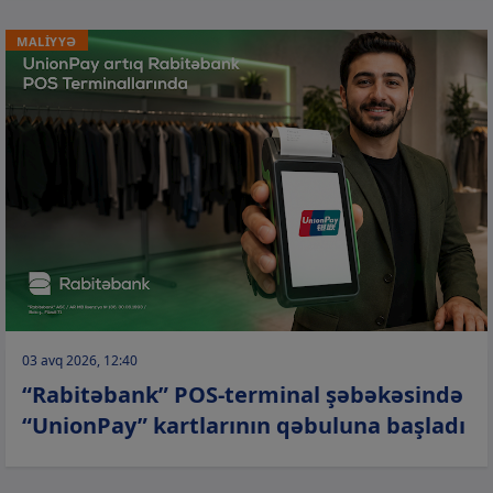
MALİYYƏ
03 avq 2026, 12:40
“Rabitəbank” POS-terminal şəbəkəsində
“UnionPay” kartlarının qəbuluna başladı