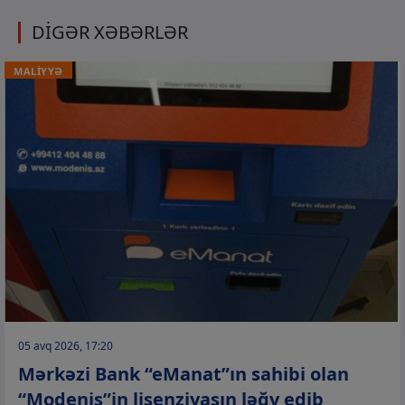
DİGƏR XƏBƏRLƏR
MALİYYƏ
05 avq 2026, 17:20
Mərkəzi Bank “eManat”ın sahibi olan
“Modenis”in lisenziyasın ləğv edib