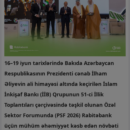
16–19 iyun tarixlərində Bakıda Azərbaycan
Respublikasının Prezidenti cənab İlham
Əliyevin ali himayəsi altında keçirilən İslam
İnkişaf Bankı (İİB) Qrupunun 51-ci İllik
Toplantıları çərçivəsində təşkil olunan Özəl
Sektor Forumunda (PSF 2026) Rabitəbank
üçün mühüm əhəmiyyət kəsb edən növbəti