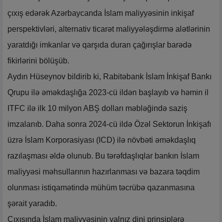
çıxış edərək Azərbaycanda İslam maliyyəsinin inkişaf
perspektivləri, alternativ ticarət maliyyələşdirmə alətlərinin
yaratdığı imkanlar və qarşıda duran çağırışlar barədə
fikirlərini bölüşüb.
Aydın Hüseynov bildirib ki, Rabitəbank İslam İnkişaf Bankı
Qrupu ilə əməkdaşlığa 2023-cü ildən başlayıb və həmin il
ITFC ilə ilk 10 milyon ABŞ dolları məbləğində saziş
imzalanıb. Daha sonra 2024-cü ildə Özəl Sektorun İnkişafı
üzrə İslam Korporasiyası (ICD) ilə növbəti əməkdaşlıq
razılaşması əldə olunub. Bu tərəfdaşlıqlar bankın İslam
maliyyəsi məhsullarının hazırlanması və bazara təqdim
olunması istiqamətində mühüm təcrübə qazanmasına
şərait yaradıb.
Çıxışında İslam maliyyəsinin yalnız dini prinsiplərə