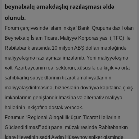
beynəlxalq əməkdaşlıq razılaşması əldə
olunub.
Forum çərçivəsində İslam İnkişaf Bankı Qrupuna daxil olan
Beynəlxalq İslam Ticarət Maliyyə Korporasiyası (ITFC) ilə
Rabitəbank arasında 10 milyon ABŞ dolları məbləğində
maliyyələşmə razılaşması imzalanıb. Yeni maliyyələşmə
xətti Azərbaycanın real sektorun, xüsusilə də kiçik və orta
sahibkarlıq subyektlərinin ticarət əməliyyatlarının
maliyyələşdirilməsinə, bizneslərin dövriyyə kapitalına çıxış
imkanlarının genişləndirilməsinə və alternativ maliyyə
həllərinin inkişafına dəstək verəcək.
Forumun “Regional Əlaqəlilik üçün Ticarət Həllərinin
Gücləndirilməsi” adlı panel müzakirəsində Rabitəbankın
İdarə Heyətinin sədri Aydın Hüseynov spiker qismində