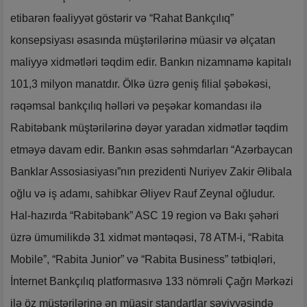
etibarən fəaliyyət göstərir və “Rahat Bankçılıq”
konsepsiyası əsasında müştərilərinə müasir və əlçatan
maliyyə xidmətləri təqdim edir. Bankın nizamnamə kapitalı
101,3 milyon manatdır. Ölkə üzrə geniş filial şəbəkəsi,
rəqəmsal bankçılıq həlləri və peşəkar komandası ilə
Rabitəbank müştərilərinə dəyər yaradan xidmətlər təqdim
etməyə davam edir. Bankın əsas səhmdarları “Azərbaycan
Banklar Assosiasiyası”nın prezidenti Nuriyev Zakir Əlibala
oğlu və iş adamı, sahibkar Əliyev Rauf Zeynal oğludur.
Hal-hazırda “Rabitəbank” ASC 19 region və Bakı şəhəri
üzrə ümumilikdə 31 xidmət məntəqəsi, 78 ATM-i, “Rabita
Mobile”, “Rabita Junior” və “Rabita Business” tətbiqləri,
İnternet Bankçılıq platformasıvə 133 nömrəli Çağrı Mərkəzi
ilə öz müştərilərinə ən müasir standartlar səviyyəsində