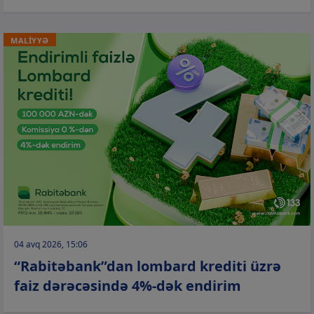
MALİYYƏ
04 avq 2026, 15:06
“Rabitəbank”dan lombard krediti üzrə
faiz dərəcəsində 4%-dək endirim