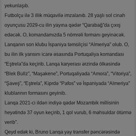
yekunlaşıb.
Futbolçu ilə 3 illik müqavilə imzalanıb. 28 yaşlı sol cinah
oyunçusu 2029-cu ilin yayına qədər “Qarabağ”da çıxış
edəcək. O, komandamızda 5 nömrəli formanı geyinəcək.
Lanqanın son klubu İspaniya təmsilçisi “Almeriya” olub. O,
bu ilin ilk yarısını icarə əsasında Portuqaliya komandası
“Eştrela”da keçirib. Lanqa karyerası ərzində ölkəsində
“Blek Bullz”, “Maşakene”, Portuqaliyada “Amora”, “Vitoriya”,
“Şaveş”, “Eştrela”, Kiprdə “Pafos” və İspaniyada “Almeriya”
klublarının formasını geyinib.
Lanqa 2021-ci ildən indiyə qədər Mozambik millisinin
heyətində 37 oyun keçirib, 1 qol vurub, 6 məhsuldar ötürmə
verib”.
Qeyd edək ki, Bruno Lanqa yay transfer pəncərəsində