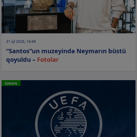
31 iyl 2026, 16:48
“Santos”un muzeyində Neymarın büstü
qoyuldu –
Fotolar
İDMAN