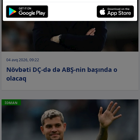
04 avq 2026, 09:22
Növbəti DÇ-də də ABŞ-nin başında o
olacaq
İDMAN