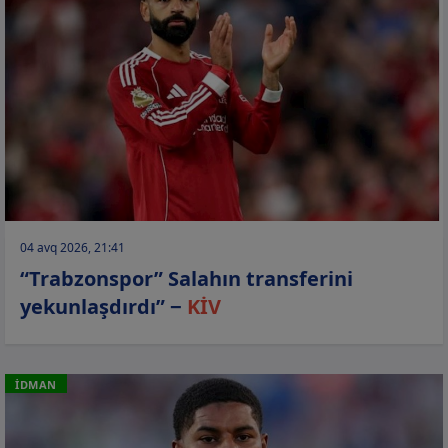
04 avq 2026, 21:41
“Trabzonspor” Salahın transferini
yekunlaşdırdı” −
KİV
İDMAN