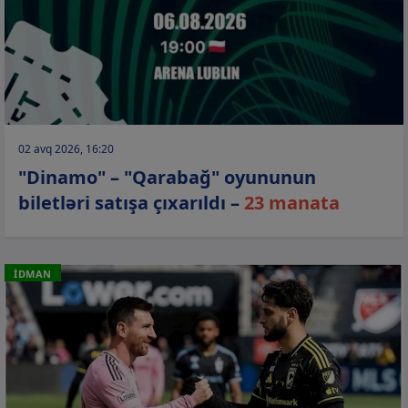
02 avq 2026, 16:20
"Dinamo" – "Qarabağ" oyununun
biletləri satışa çıxarıldı –
23 manata
İDMAN