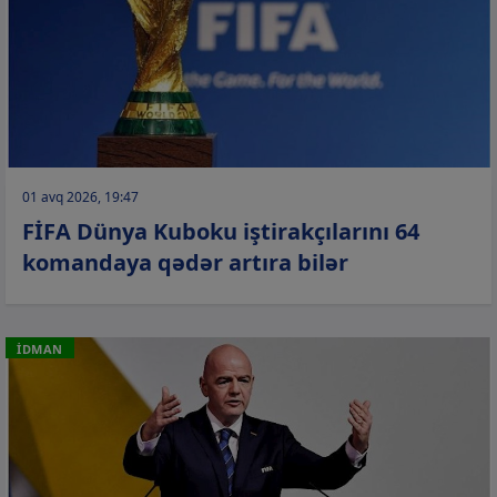
01 avq 2026, 19:47
FİFA Dünya Kuboku iştirakçılarını 64
komandaya qədər artıra bilər
İDMAN