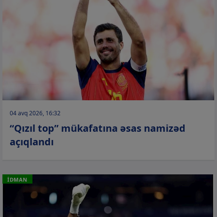
04 avq 2026, 16:32
“Qızıl top” mükafatına əsas namizəd
açıqlandı
İDMAN