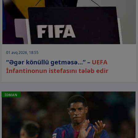
01 avq 2026, 18:55
“Əgər könüllü getməsə…” –
UEFA
İnfantinonun istefasını tələb edir
İDMAN