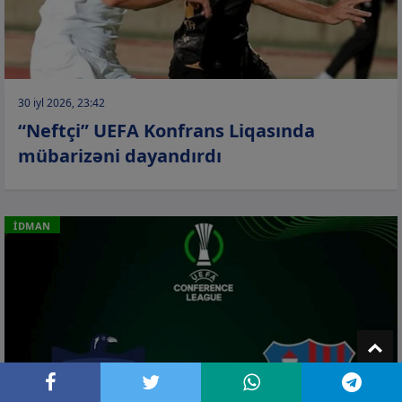
30 iyl 2026, 23:42
“Neftçi” UEFA Konfrans Liqasında
mübarizəni dayandırdı
İDMAN
T