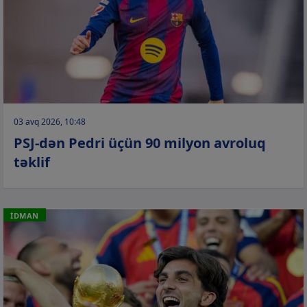
03 avq 2026, 10:48
PSJ-dən Pedri üçün 90 milyon avroluq
təklif
İDMAN