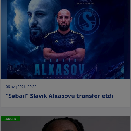
06 avq 2026, 20:32
“Səbail” Slavik Alxasovu transfer etdi
İDMAN