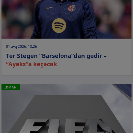
01 avq 2026, 13:26
Ter Stegen “Barselona”dan gedir –
“Ayaks”a keçəcək
İDMAN