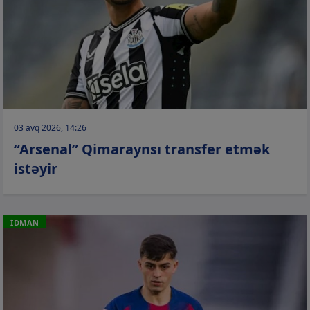
03 avq 2026, 14:26
“Arsenal” Qimaraynsı transfer etmək
istəyir
İDMAN