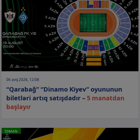
06 avq 2026, 12:08
“Qarabağ” “Dinamo Kiyev” oyununun
biletləri artıq satışdadır –
5 manatdan
başlayır
İDMAN