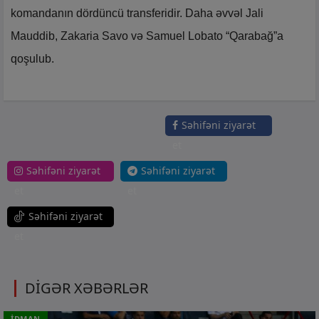
komandanın dördüncü transferidir. Daha əvvəl Jali
Mauddib, Zakaria Savo və Samuel Lobato “Qarabağ”a
qoşulub.
Səhifəni ziyarət
et
Səhifəni ziyarət
Səhifəni ziyarət
et
et
Səhifəni ziyarət
et
DİGƏR XƏBƏRLƏR
İDMAN