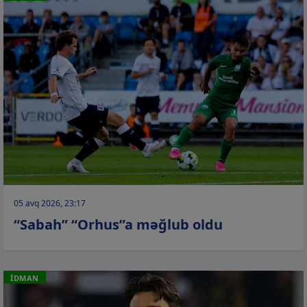
05 avq 2026, 23:17
“Sabah” “Orhus”a məğlub oldu
İDMAN