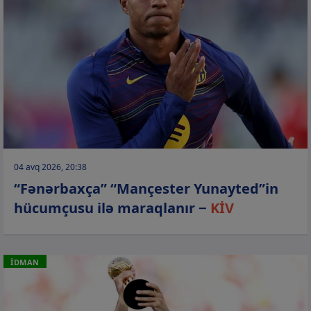
04 avq 2026, 20:38
“Fənərbaxça” “Mançester Yunayted”in
hücumçusu ilə maraqlanır −
KİV
İDMAN