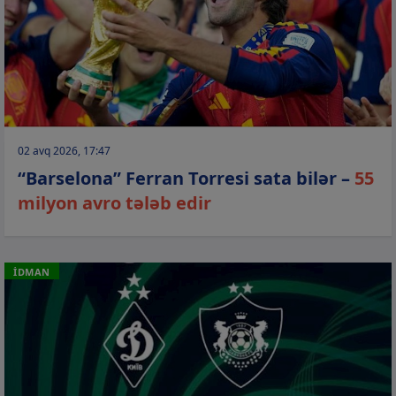
02 avq 2026, 17:47
“Barselona” Ferran Torresi sata bilər –
55
milyon avro tələb edir
İDMAN