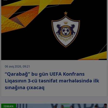
06 avq 2026, 09:21
“Qarabağ” bu gün UEFA Konfrans
Liqasının 3-cü təsnifat mərhələsində ilk
sınağına çıxacaq
İDMAN