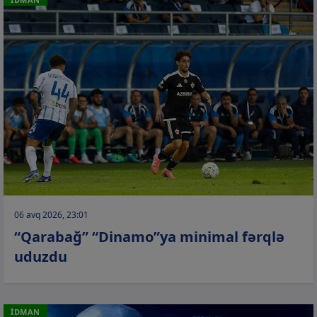
06 avq 2026, 23:01
“Qarabağ” “Dinamo”ya minimal fərqlə
uduzdu
İDMAN