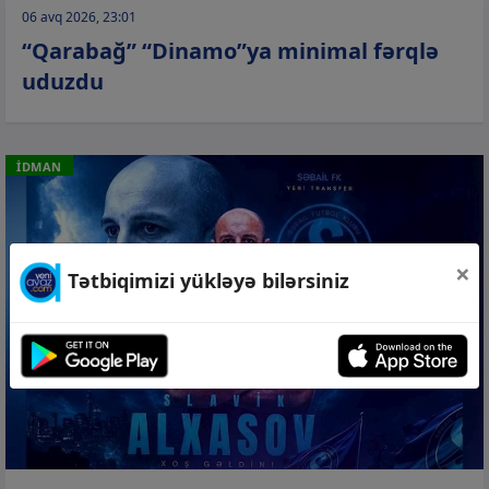
06 avq 2026, 23:01
“Qarabağ” “Dinamo”ya minimal fərqlə
uduzdu
İDMAN
×
Tətbiqimizi yükləyə bilərsiniz