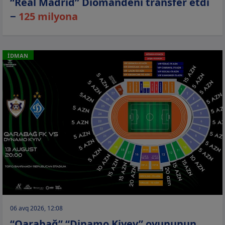
“Real Madrid” Diomandeni transfer etdi
−
125 milyona
İDMAN
06 avq 2026, 12:08
“Qarabağ” “Dinamo Kiyev” oyununun