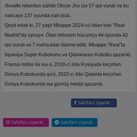
Əvvəlki rekordun sahibi Olivye Jiru isə 57 qol vurub və bu
nəticəyə 137 oyunda nail olub.
Qeyd edək ki, 27 yaşlı Mbappe 2024-cü ildən bəri “Real
Madrid”də oynayır. Ötən mövsüm hücumçu 44 oyunda 42
qol vurub və 7 məhsuldar ötürmə edib. Mbappe “Real”la
İspaniya Super Kubokunu və Qitələrarası Kuboku qazanıb.
Fransa millisi ilə isə o, 2018-ci ildə Rusiyada keçirilən
Dünya Kubokunda qızıl, 2022-ci ildə Qətərdə keçirilən
Dünya Kubokunda isə gümüş medal qazanıb.
Səhifəni ziyarət
et
Səhifəni ziyarət
Səhifəni ziyarət
et
et