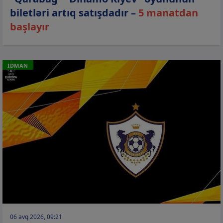
biletləri artıq satışdadır –
5 manatdan
başlayır
İDMAN
06 avq 2026, 09:21