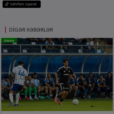
Səhifəni ziyarət
et
DİGƏR XƏBƏRLƏR
İDMAN