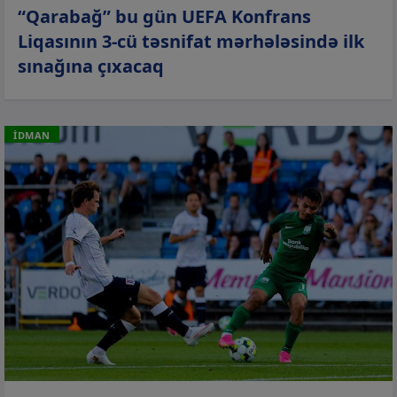
“Qarabağ” bu gün UEFA Konfrans
Liqasının 3-cü təsnifat mərhələsində ilk
sınağına çıxacaq
İDMAN