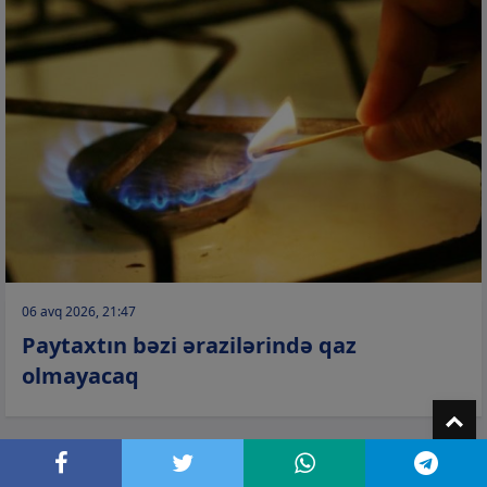
06 avq 2026, 21:47
Paytaxtın bəzi ərazilərində qaz
olmayacaq
T
CƏMİYYƏT