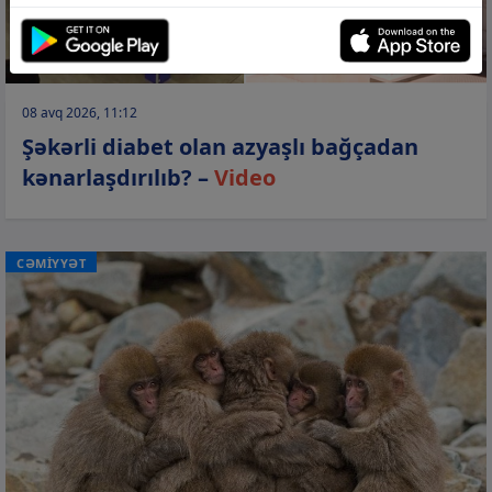
08 avq 2026, 11:12
Şəkərli diabet olan azyaşlı bağçadan
kənarlaşdırılıb? –
Video
CƏMİYYƏT