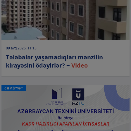
09 avq 2026, 11:13
Tələbələr yaşamadıqları mənzilin
kirayəsini ödəyirlər? −
Video
CƏMİYYƏT