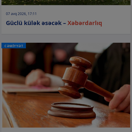
07 avq 2026, 17:11
Güclü külək əsəcək –
Xəbərdarlıq
CƏMİYYƏT