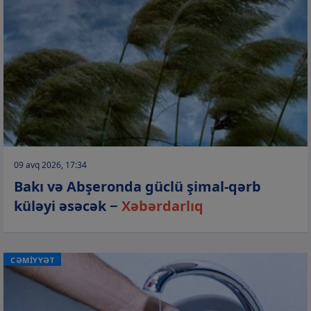
09 avq 2026, 17:34
Bakı və Abşeronda güclü şimal-qərb
küləyi əsəcək −
Xəbərdarlıq
CƏMİYYƏT