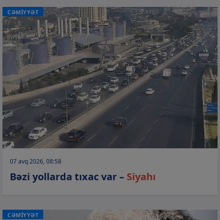
CƏMİYYƏT
07 avq 2026, 08:58
Bəzi yollarda tıxac var –
Siyahı
CƏMİYYƏT