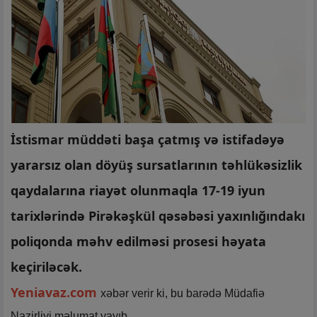
İstismar müddəti başa çatmış və istifadəyə
yararsız olan döyüş sursatlarının təhlükəsizlik
qaydalarına riayət olunmaqla 17-19 iyun
tarixlərində Pirəkəşkül qəsəbəsi yaxınlığındakı
poliqonda məhv edilməsi prosesi həyata
keçiriləcək.
Yeniavaz.com
xəbər verir ki, bu barədə Müdafiə
Nazirliyi məlumat yayıb.