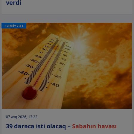
verdi
CƏMİYYƏT
07 avq 2026, 13:22
39 dərəcə isti olacaq –
Sabahın havası