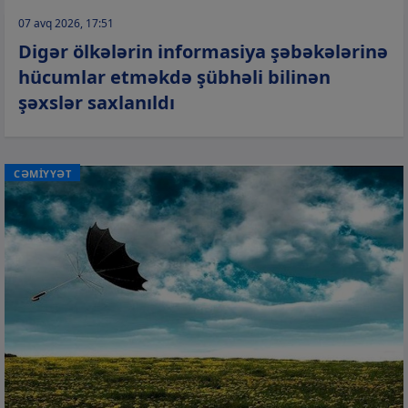
07 avq 2026, 17:51
Digər ölkələrin informasiya şəbəkələrinə
hücumlar etməkdə şübhəli bilinən
şəxslər saxlanıldı
CƏMİYYƏT