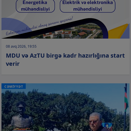
08 avq 2026, 19:55
MDU və AzTU birgə kadr hazırlığına start
verir
CƏMİYYƏT