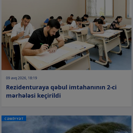
09 avq 2026, 18:19
Rezidenturaya qəbul imtahanının 2-ci
mərhələsi keçirildi
CƏMİYYƏT