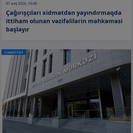
07 avq 2026, 16:48
Çağırışçıları xidmətdən yayındırmaqda
ittiham olunan vəzifəlilərin məhkəməsi
başlayır
CƏMİYYƏT