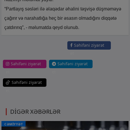
“Partlayış səsləri ilə əlaqədar əhalini təşvişə düşməməyə
çağırır və narahatlığa heç bir əsasın olmadığını diqqətə
çatdırırıq”, - məlumatda qeyd olunub.
Səhifəni ziyarət
et
Səhifəni ziyarət
Səhifəni ziyarət
et
et
Səhifəni ziyarət
et
DİGƏR XƏBƏRLƏR
CƏMİYYƏT