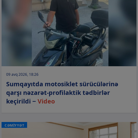
09 avq 2026, 18:26
Sumqayıtda motosiklet sürücülərinə
qarşı nəzarət-profilaktik tədbirlər
keçirildi −
Video
CƏMİYYƏT