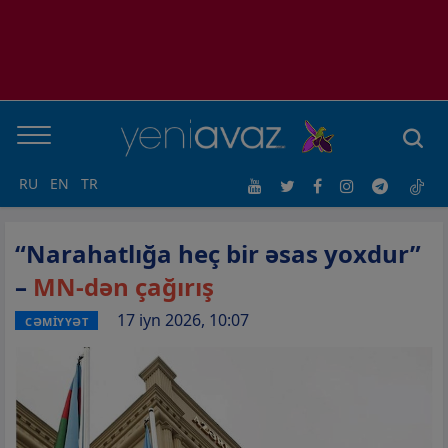
RU
EN
TR
“Narahatlığa heç bir əsas yoxdur”
–
MN-dən çağırış
17 iyn 2026, 10:07
CƏMİYYƏT