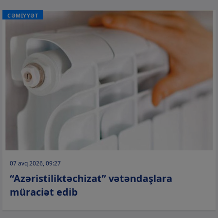
CƏMİYYƏT
07 avq 2026, 09:27
“Azəristiliktəchizat” vətəndaşlara
müraciət edib