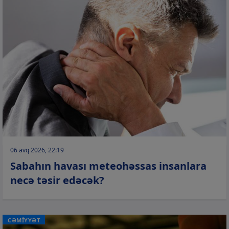
06 avq 2026, 22:19
Sabahın havası meteohəssas insanlara
necə təsir edəcək?
CƏMİYYƏT