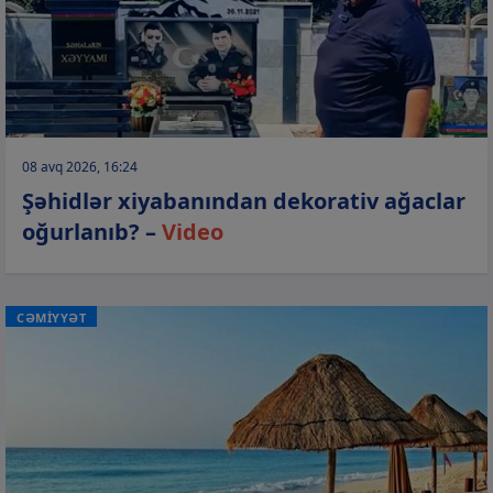
08 avq 2026, 16:24
Şəhidlər xiyabanından dekorativ ağaclar
oğurlanıb? –
Video
CƏMİYYƏT