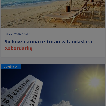
08 avq 2026, 15:47
Su hövzələrinə üz tutan vətəndaşlara –
Xəbərdarlıq
CƏMİYYƏT