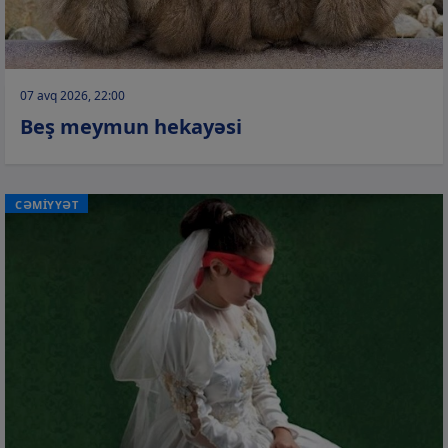
07 avq 2026, 22:00
Beş meymun hekayəsi
CƏMİYYƏT